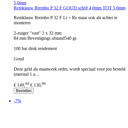
Remklauw Brembo P 32 F GOUD schijf 4,0mm TOT 5,0mm
Remklauw Brembo P 32 F Li + Re maar ook als achter te
monteren
2-zuiger "vast" 2 x 32 mm
84 mm Bevestigings afstand540 gr.
100 bar druk rendement
Goud
Deze geld als maatwerk order, wordt speciaal voor jou besteld
(meestal 1 a…
04
99
€ 149,
€ 130,
Bestellen
-7%