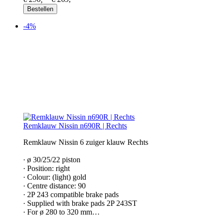
Bestellen
-4%
Remklauw Nissin n690R | Rechts
Remklauw Nissin 6 zuiger klauw Rechts
∙ ø 30/25/22 piston
∙ Position: right
∙ Colour: (light) gold
∙ Centre distance: 90
∙ 2P 243 compatible brake pads
∙ Supplied with brake pads 2P 243ST
∙ For ø 280 to 320 mm…