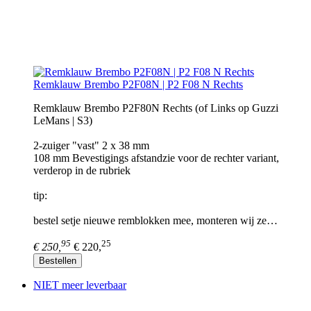
Remklauw Brembo P2F08N | P2 F08 N Rechts
Remklauw Brembo P2F80N Rechts (of Links op Guzzi
LeMans | S3)
2-zuiger "vast" 2 x 38 mm
108 mm Bevestigings afstandzie voor de rechter variant,
verderop in de rubriek
tip:
bestel setje nieuwe remblokken mee, monteren wij ze…
95
25
€ 250,
€ 220,
Bestellen
NIET meer leverbaar