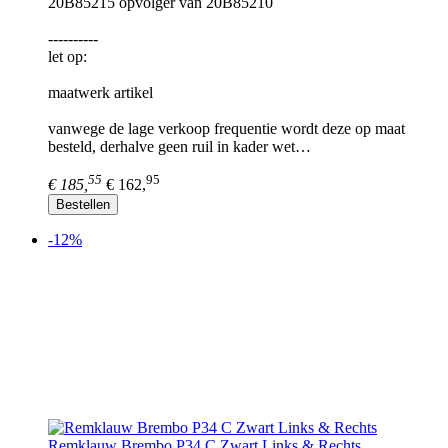
20B85215 opvolger van 20B85210
----------
let op:
maatwerk artikel
vanwege de lage verkoop frequentie wordt deze op maat
besteld, derhalve geen ruil in kader wet…
55
95
€ 185,
€ 162,
Bestellen
-12%
Remklauw Brembo P34 C Zwart Links & Rechts