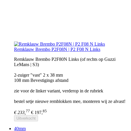
Remklauw Brembo P2F08N | P2 F08 N Links
Remklauw Brembo P2F80N Links (of rechts op Guzzi
LeMans | S3)
2-zuiger "vast" 2 x 38 mm
108 mm Bevestigings afstand
zie voor de linker variant, verderop in de rubriek
bestel setje nieuwe remblokken mee, monteren wij ze alvast!
77
85
€ 233,
€ 197,
Uitverkocht
40mm