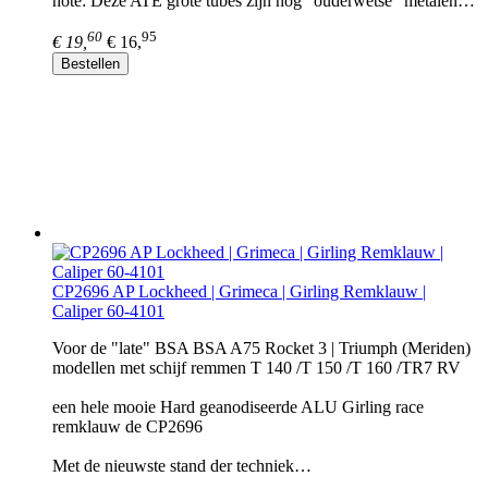
note: Deze ATE grote tubes zijn nog "ouderwetse" metalen…
60
95
€ 19,
€ 16,
Bestellen
CP2696 AP Lockheed | Grimeca | Girling Remklauw |
Caliper 60-4101
Voor de "late" BSA BSA A75 Rocket 3 | Triumph (Meriden)
modellen met schijf remmen T 140 /T 150 /T 160 /TR7 RV
een hele mooie Hard geanodiseerde ALU Girling race
remklauw de CP2696
Met de nieuwste stand der techniek…