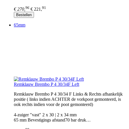
96
91
€ 270,
€ 221,
Bestellen
65mm
Remklauw Brembo P 4 30/34F Left
Remklauw Brembo P 4 30/34 F Links & Rechts afhankelijk
positie ( links indien ACHTER de vorkpoot gemonteerd, is
ook rechts indien voor de poot gemonteerd)
4-zuiger "vast" 2 x 30 | 2 x 34 mm
65 mm Bevestigings afstand70 bar druk…