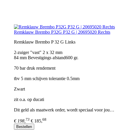
Remklauw Brembo P32G P32 G | 20695020 Rechts
Remklauw Brembo P 32 G Links
2-zuiger "vast" 2 x 32 mm
84 mm Bevestigings afstand600 gr.
70 bar druk rendement
tbv 5 mm schijven tolerantie 0.5mm
Zwart
zit o.a. op ducati
Dit geld als maatwerk order, wordt speciaal voor jou…
73
68
€ 198,
€ 185,
Bestellen