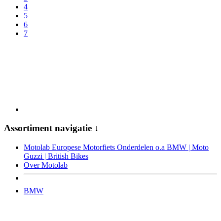
4
5
6
7
Assortiment navigatie ↓
Motolab Europese Motorfiets Onderdelen o.a BMW | Moto
Guzzi | British Bikes
Over Motolab
BMW