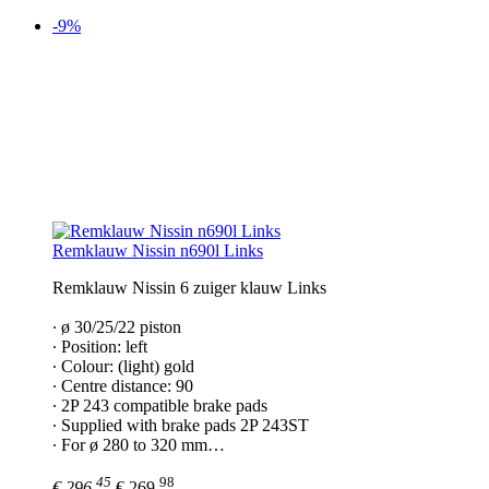
-9%
Remklauw Nissin n690l Links
Remklauw Nissin 6 zuiger klauw Links
∙ ø 30/25/22 piston
∙ Position: left
∙ Colour: (light) gold
∙ Centre distance: 90
∙ 2P 243 compatible brake pads
∙ Supplied with brake pads 2P 243ST
∙ For ø 280 to 320 mm…
45
98
€ 296,
€ 269,