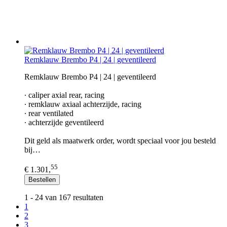
Remklauw Brembo P4 | 24 | geventileerd
Remklauw Brembo P4 | 24 | geventileerd
∙ caliper axial rear, racing
∙ remklauw axiaal achterzijde, racing
∙ rear ventilated
∙ achterzijde geventileerd
Dit geld als maatwerk order, wordt speciaal voor jou besteld
bij…
55
€ 1.301,
Bestellen
1 - 24 van 167 resultaten
1
2
3