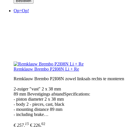
Bestellen
Op=Op!
Remklauw Brembo P2I08N Li + Re
Remklauw Brembo P2I08N zowel linksals rechts te monteren
2-zuiger "vast" 2 x 38 mm
89 mm Bevestigings afstandSpecifications:
- piston diameter 2 x 38 mm
- body 2 - pieces, cast, black
- mounting distance 89 mm
- including brake…
15
02
€ 257,
€ 226,