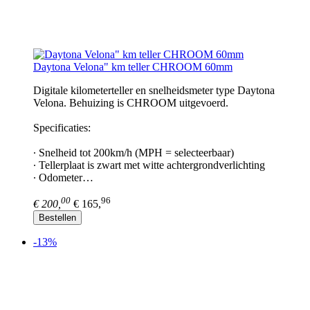
Daytona Velona" km teller CHROOM 60mm
Digitale kilometerteller en snelheidsmeter type Daytona
Velona. Behuizing is CHROOM uitgevoerd.
Specificaties:
∙ Snelheid tot 200km/h (MPH = selecteerbaar)
∙ Tellerplaat is zwart met witte achtergrondverlichting
∙ Odometer…
00
96
€ 200,
€ 165,
Bestellen
-13%