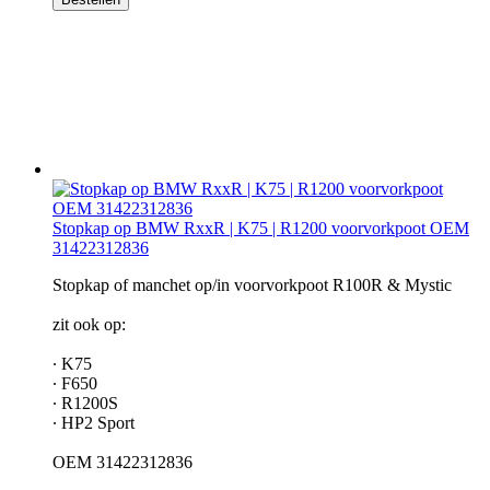
Stopkap op BMW RxxR | K75 | R1200 voorvorkpoot OEM
31422312836
Stopkap of manchet op/in voorvorkpoot R100R & Mystic
zit ook op:
∙ K75
∙ F650
∙ R1200S
∙ HP2 Sport
OEM 31422312836