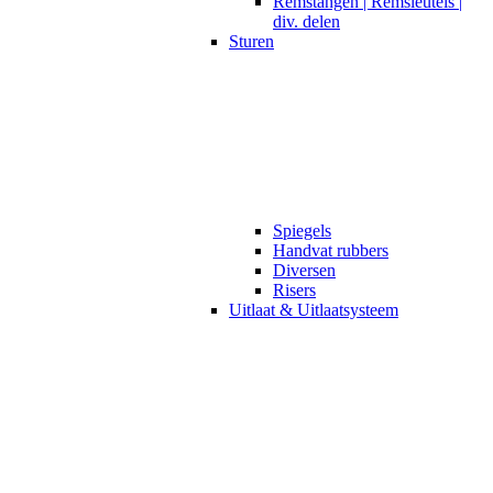
Remstangen | Remsleutels |
div. delen
Sturen
Spiegels
Handvat rubbers
Diversen
Risers
Uitlaat & Uitlaatsysteem