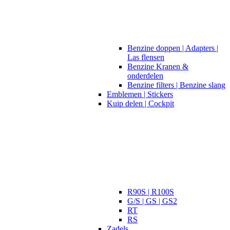
Benzine doppen | Adapters |
Las flensen
Benzine Kranen &
onderdelen
Benzine filters | Benzine slang
Emblemen | Stickers
Kuip delen | Cockpit
R90S | R100S
G/S | GS | GS2
RT
RS
Zadels