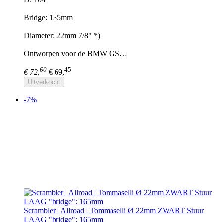
Bridge: 135mm
Diameter: 22mm 7/8" *)
Ontworpen voor de BMW GS…
60
45
€ 72,
€ 69,
Uitverkocht
-7%
Scrambler | Allroad | Tommaselli Ø 22mm ZWART Stuur
LAAG "bridge": 165mm