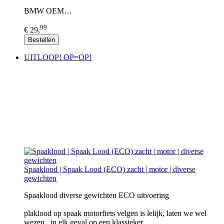
BMW OEM…
99
€ 29,
Bestellen
UITLOOP! OP=OP!
Spaaklood | Spaak Lood (ECO) zacht | motor | diverse
gewichten
Spaaklood diverse gewichten ECO uitvoering
plaklood op spaak motorfiets velgen is lelijk, laten we wel
wezen...in elk geval op een klassieker