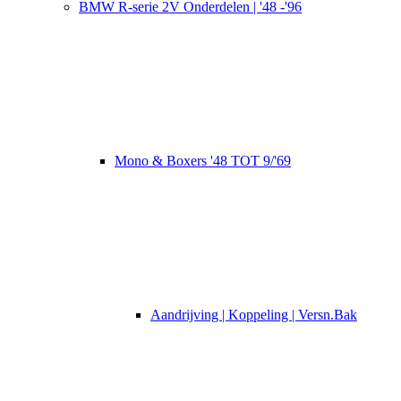
BMW R-serie 2V Onderdelen | '48 -'96
Mono & Boxers '48 TOT 9/'69
Aandrijving | Koppeling | Versn.Bak