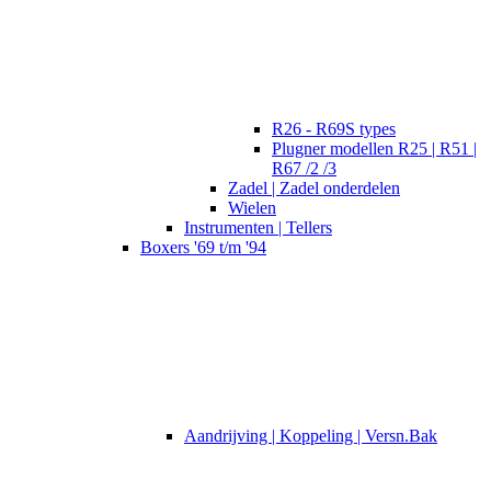
R26 - R69S types
Plugner modellen R25 | R51 |
R67 /2 /3
Zadel | Zadel onderdelen
Wielen
Instrumenten | Tellers
Boxers '69 t/m '94
Aandrijving | Koppeling | Versn.Bak