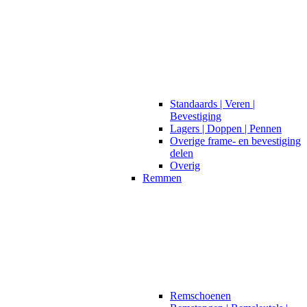
Standaards | Veren |
Bevestiging
Lagers | Doppen | Pennen
Overige frame- en bevestiging
delen
Overig
Remmen
Remschoenen