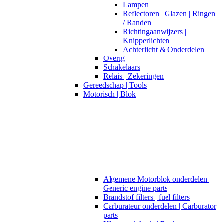
Lampen
Reflectoren | Glazen | Ringen
/ Randen
Richtingaanwijzers |
Knipperlichten
Achterlicht & Onderdelen
Overig
Schakelaars
Relais | Zekeringen
Gereedschap | Tools
Motorisch | Blok
Algemene Motorblok onderdelen |
Generic engine parts
Brandstof filters | fuel filters
Carburateur onderdelen | Carburator
parts