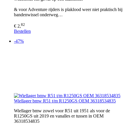
& voor Adventure rijders is plaklood weer niet praktisch bij
bandenwissel onderweg…
82
€ 2,
Bestellen
-47%
Wiellager bmw R51 t/m R1250GS OEM 36318534835
Wiellager bmw zowel voor R51 uit 1951 als voor de
R1250GS uit 2019 en vanalles er tussen in OEM
36318534835