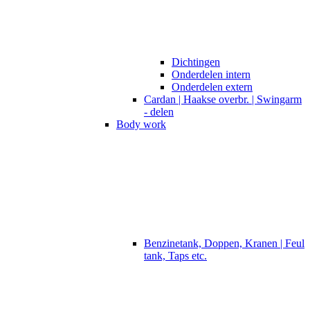
Dichtingen
Onderdelen intern
Onderdelen extern
Cardan | Haakse overbr. | Swingarm
- delen
Body work
Benzinetank, Doppen, Kranen | Feul
tank, Taps etc.