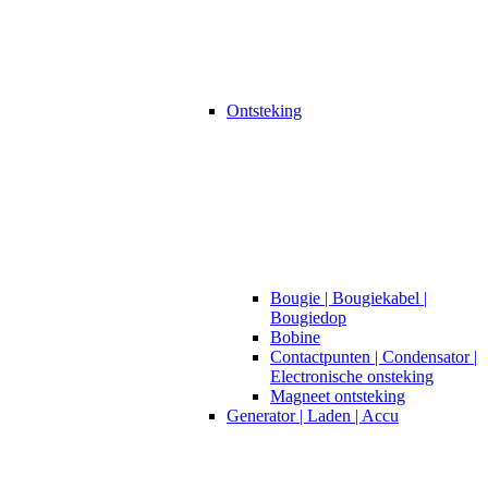
Ontsteking
Bougie | Bougiekabel |
Bougiedop
Bobine
Contactpunten | Condensator |
Electronische onsteking
Magneet ontsteking
Generator | Laden | Accu