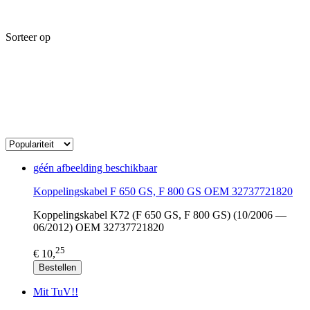
Sorteer op
géén afbeelding beschikbaar
Koppelingskabel F 650 GS, F 800 GS OEM 32737721820
Koppelingskabel K72 (F 650 GS, F 800 GS) (10/2006 —
06/2012) OEM 32737721820
25
€ 10,
Bestellen
Mit TuV!!