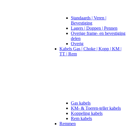
Standaards | Veren |
Bevestiging
Lagers | Doppen | Pennen
Overige frame- en bevestiging
delen
Overig
Kabels Gas | Choke | Kopp | KM |
TT | Rem
Gas kabels
KM- & Toeren-teller kabels
Koppeling kabels
Rem kabels
Remmen