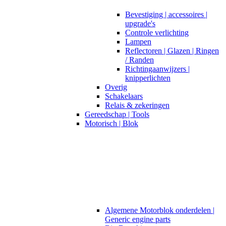
Bevestiging | accessoires |
upgrade's
Controle verlichting
Lampen
Reflectoren | Glazen | Ringen
/ Randen
Richtingaanwijzers |
knipperlichten
Overig
Schakelaars
Relais & zekeringen
Gereedschap | Tools
Motorisch | Blok
Algemene Motorblok onderdelen |
Generic engine parts