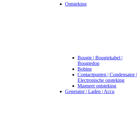
Ontsteking
Bougie | Bougiekabel |
Bougiedop
Bobine
Contactpunten | Condensator |
Electronische onsteking
Magneet ontsteking
Generator | Laden | Accu