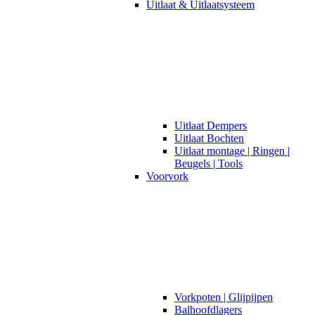
Uitlaat & Uitlaatsysteem
Uitlaat Dempers
Uitlaat Bochten
Uitlaat montage | Ringen |
Beugels | Tools
Voorvork
Vorkpoten | Glijpijpen
Balhoofdlagers