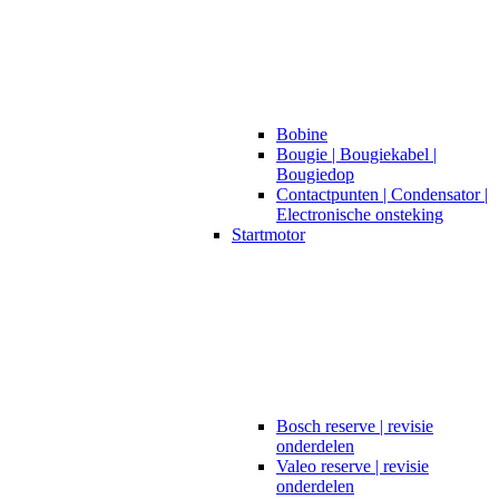
Bobine
Bougie | Bougiekabel |
Bougiedop
Contactpunten | Condensator |
Electronische onsteking
Startmotor
Bosch reserve | revisie
onderdelen
Valeo reserve | revisie
onderdelen