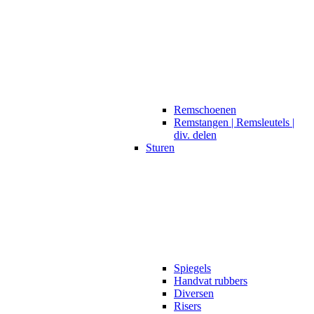
Remschoenen
Remstangen | Remsleutels |
div. delen
Sturen
Spiegels
Handvat rubbers
Diversen
Risers