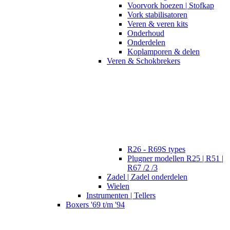
Voorvork hoezen | Stofkap
Vork stabilisatoren
Veren & veren kits
Onderhoud
Onderdelen
Koplamporen & delen
Veren & Schokbrekers
R26 - R69S types
Plugner modellen R25 | R51 |
R67 /2 /3
Zadel | Zadel onderdelen
Wielen
Instrumenten | Tellers
Boxers '69 t/m '94