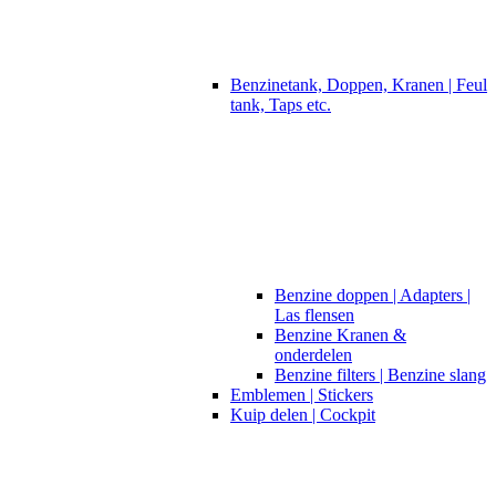
Benzinetank, Doppen, Kranen | Feul
tank, Taps etc.
Benzine doppen | Adapters |
Las flensen
Benzine Kranen &
onderdelen
Benzine filters | Benzine slang
Emblemen | Stickers
Kuip delen | Cockpit