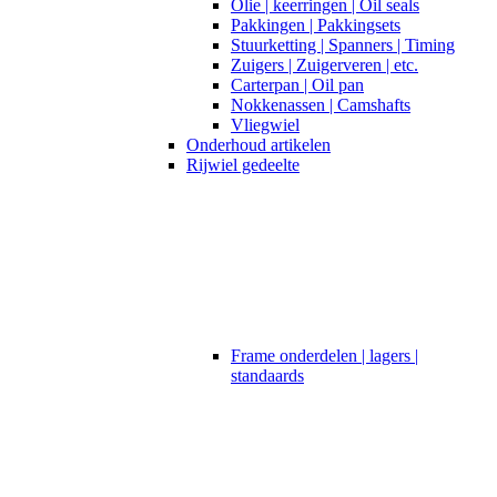
Olie | keerringen | Oil seals
Pakkingen | Pakkingsets
Stuurketting | Spanners | Timing
Zuigers | Zuigerveren | etc.
Carterpan | Oil pan
Nokkenassen | Camshafts
Vliegwiel
Onderhoud artikelen
Rijwiel gedeelte
Frame onderdelen | lagers |
standaards