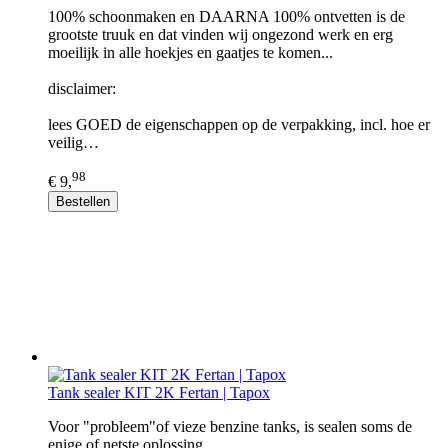
100% schoonmaken en DAARNA 100% ontvetten is de
grootste truuk en dat vinden wij ongezond werk en erg
moeilijk in alle hoekjes en gaatjes te komen...
disclaimer:
lees GOED de eigenschappen op de verpakking, incl. hoe er
veilig…
98
€ 9,
Bestellen
Tank sealer KIT 2K Fertan | Tapox
Voor "probleem"of vieze benzine tanks, is sealen soms de
enige of netste oplossing..