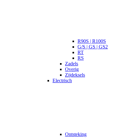
R90S | R100S
G/S | GS | GS2
RT
RS
Zadels
Overig
Zijdeksels
Electrisch
Ontsteking