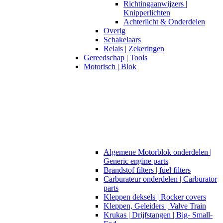
Richtingaanwijzers |
Knipperlichten
Achterlicht & Onderdelen
Overig
Schakelaars
Relais | Zekeringen
Gereedschap | Tools
Motorisch | Blok
Algemene Motorblok onderdelen |
Generic engine parts
Brandstof filters | fuel filters
Carburateur onderdelen | Carburator
parts
Kleppen deksels | Rocker covers
Kleppen, Geleiders | Valve Train
Krukas | Drijfstangen | Big- Small-