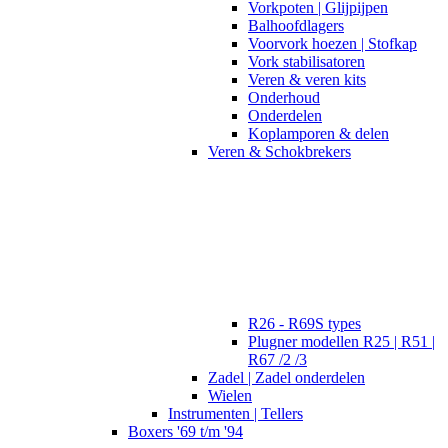
Vorkpoten | Glijpijpen
Balhoofdlagers
Voorvork hoezen | Stofkap
Vork stabilisatoren
Veren & veren kits
Onderhoud
Onderdelen
Koplamporen & delen
Veren & Schokbrekers
R26 - R69S types
Plugner modellen R25 | R51 |
R67 /2 /3
Zadel | Zadel onderdelen
Wielen
Instrumenten | Tellers
Boxers '69 t/m '94