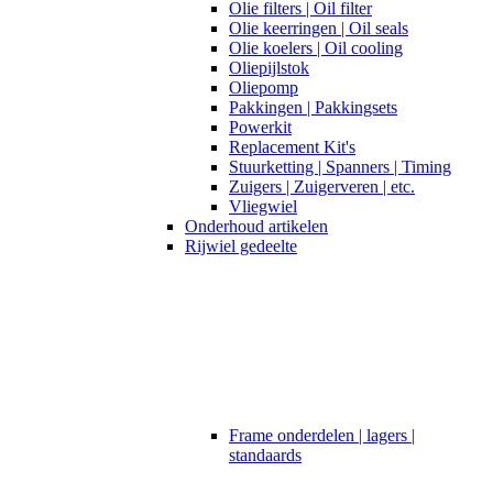
Olie filters | Oil filter
Olie keerringen | Oil seals
Olie koelers | Oil cooling
Oliepijlstok
Oliepomp
Pakkingen | Pakkingsets
Powerkit
Replacement Kit's
Stuurketting | Spanners | Timing
Zuigers | Zuigerveren | etc.
Vliegwiel
Onderhoud artikelen
Rijwiel gedeelte
Frame onderdelen | lagers |
standaards