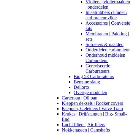
Vlotters | vlotternaalden
| onderdelen
Inlaatrubbers cilinder /
carburateur zijde
Accessoires | Conversie
kits
Membranen | Pakking |
sets
Sproeiers & naalden
Onderdelen carburateur
Onderhoud middelen
Carburateur
Gereviseerde
Carburateurs
Bing 53 Carburateurs
Benzine slang
Dellorto
Overige modellen
Carterpan | Oil pan
Kleppen deksels | Rocker covers
Kleppen, Geleiders | Valve Train
Krukas | Drijfstangen | Big- Small-
End
Lucht filters | Air filters
Nokkenassen | Camshafts