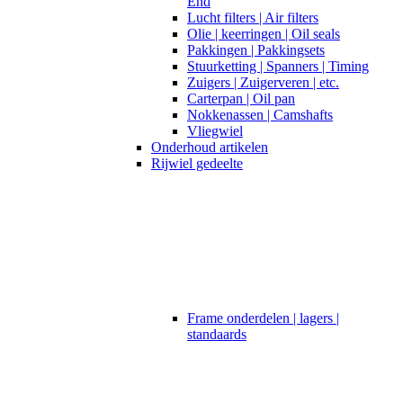
End
Lucht filters | Air filters
Olie | keerringen | Oil seals
Pakkingen | Pakkingsets
Stuurketting | Spanners | Timing
Zuigers | Zuigerveren | etc.
Carterpan | Oil pan
Nokkenassen | Camshafts
Vliegwiel
Onderhoud artikelen
Rijwiel gedeelte
Frame onderdelen | lagers |
standaards