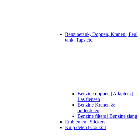
Benzinetank, Doppen, Kranen | Feul
tank, Taps etc.
Benzine doppen | Adapters |
Las flensen
Benzine Kranen &
onderdelen
Benzine filters | Benzine slang
Emblemen | Stickers
Kuip delen | Cockpit