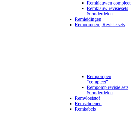
Remklauwen compleet
Remklauw revisiesets
& onderdelen
Remleidingen
Rempompen | Revisie sets
Rempompen
"compleet"
Rempomp revisie sets
& onderdelen
Remvloeistof
Remschoenen
Remkabels