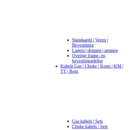
Standaards | Veren |
Bevestiging
Lagers | doppen | pennen
Overige frame- en
bevestigingdelen
Kabels Gas | Choke | Kopp | KM |
TT | Rem
Gas kabels | Sets
Choke kabels | Sets