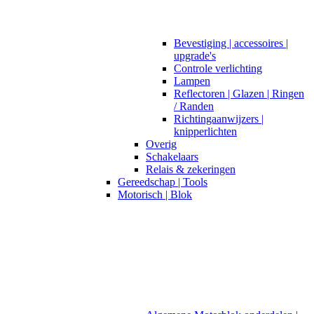
Bevestiging | accessoires |
upgrade's
Controle verlichting
Lampen
Reflectoren | Glazen | Ringen
/ Randen
Richtingaanwijzers |
knipperlichten
Overig
Schakelaars
Relais & zekeringen
Gereedschap | Tools
Motorisch | Blok