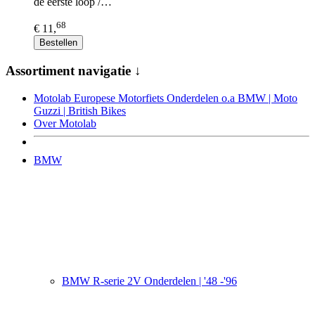
de eerste loop /…
68
€ 11,
Bestellen
Assortiment navigatie ↓
Motolab Europese Motorfiets Onderdelen o.a BMW | Moto
Guzzi | British Bikes
Over Motolab
BMW
BMW R-serie 2V Onderdelen | '48 -'96