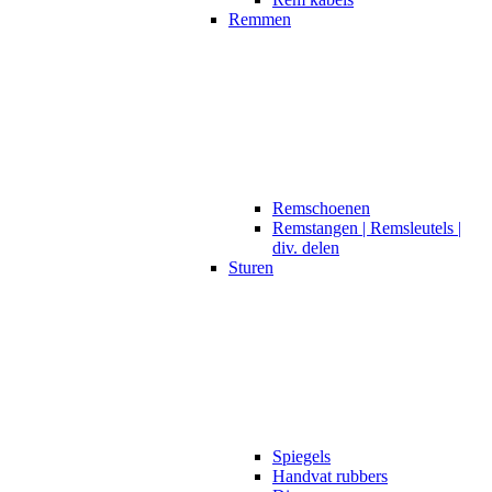
Remmen
Remschoenen
Remstangen | Remsleutels |
div. delen
Sturen
Spiegels
Handvat rubbers