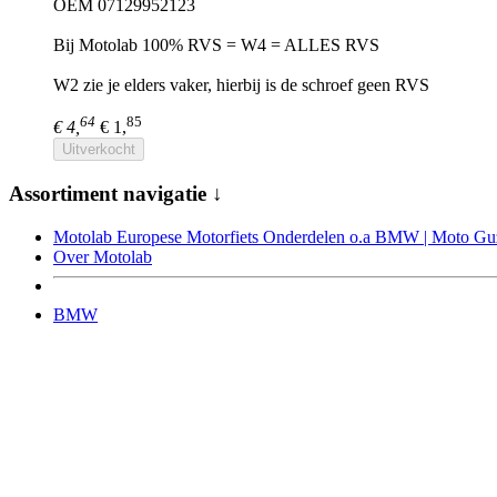
OEM 07129952123
Bij Motolab 100% RVS = W4 = ALLES RVS
W2 zie je elders vaker, hierbij is de schroef geen RVS
64
85
€ 4,
€ 1,
Uitverkocht
Assortiment navigatie ↓
Motolab Europese Motorfiets Onderdelen o.a BMW | Moto Guzz
Over Motolab
BMW