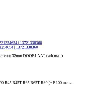
1254654 | 13721338360
meter voor 32mm DOORLAAT carb maat)
5 R90 R45 R45T R65 R65T R80 (+ R100 met…