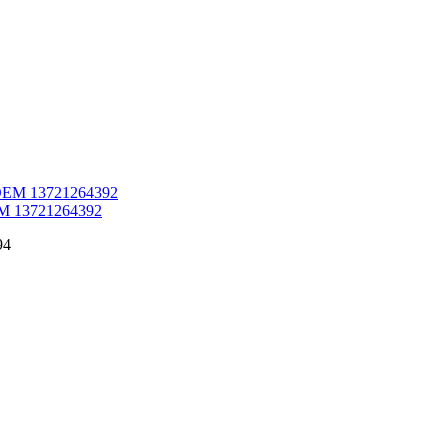
OEM 13721264392
94