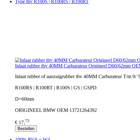
Type tbv R100S | R100RS | R100RT
Inlaat rubber tbv 40MM Carburateur Origineel D60/62mm 
Inlaat rubber of aanzuigrubber tbv 40MM Carburateur T/m 9/ '
R100RS | R100RT | R100S | GS | GSPD
D=60mm
ORIGINEEL BMW OEM 13721264392
75
€ 17,
Bestellen
100% RVS = W4