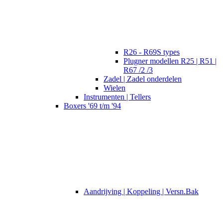
R26 - R69S types
Plugner modellen R25 | R51 |
R67 /2 /3
Zadel | Zadel onderdelen
Wielen
Instrumenten | Tellers
Boxers '69 t/m '94
Aandrijving | Koppeling | Versn.Bak