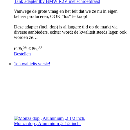
Tank adapter tbv BMW R2V met schroefdraad
Vanwege de grote vraag en het feit dat we ze nu in eigen
beheer produceren, OOK "los" te koop!
Deze adapter (incl. dop) is al langere tijd op de markt via
diverse aanbieders, echter wordt de kwaliteit steeds lager, ook
worden ze…
50
00
€ 96,
€ 86,
Bestellen
1e kwaliteits versie!
Monza dop , Aluminium ,2 1/2 inch.