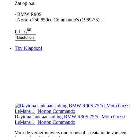
Zat op o.a.
∙ BMW R90S
∙ Norton 750,850cc Commando's (1969-75),…
80
€ 117,
Bestellen
Tbv Klapdop!
Daytona tank aansluiting BMW R90S 75/5 | Moto Guzzi
LeMans 1 | Norton Commando
Voor de verherbouwers onder ons of... reatauratie van een