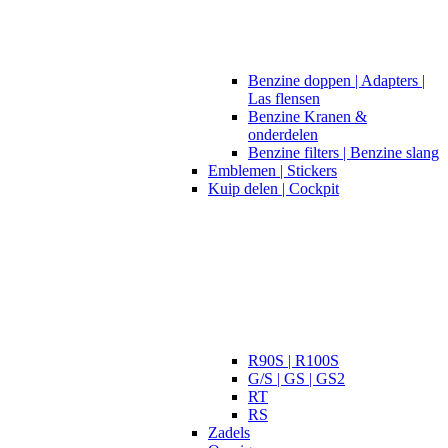
Benzine doppen | Adapters |
Las flensen
Benzine Kranen &
onderdelen
Benzine filters | Benzine slang
Emblemen | Stickers
Kuip delen | Cockpit
R90S | R100S
G/S | GS | GS2
RT
RS
Zadels