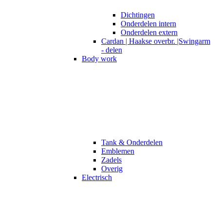
Dichtingen
Onderdelen intern
Onderdelen extern
Cardan | Haakse overbr. |Swingarm
- delen
Body work
Tank & Onderdelen
Emblemen
Zadels
Overig
Electrisch