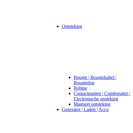
Ontsteking
Bougie | Bougiekabel |
Bougiedop
Bobine
Contactpunten | Condensator |
Electronische onsteking
Magneet ontsteking
Generator | Laden | Accu