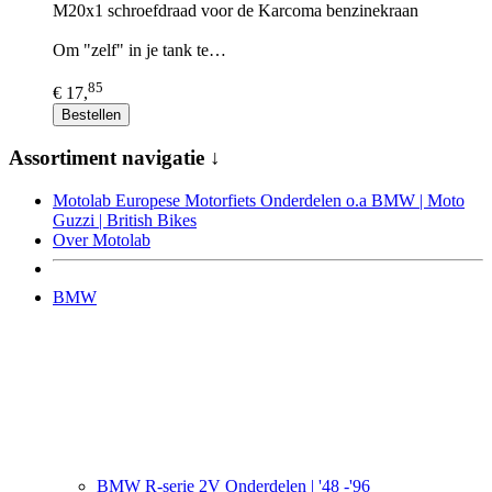
M20x1 schroefdraad voor de Karcoma benzinekraan
Om "zelf" in je tank te…
85
€ 17,
Bestellen
Assortiment navigatie ↓
Motolab Europese Motorfiets Onderdelen o.a BMW | Moto
Guzzi | British Bikes
Over Motolab
BMW
BMW R-serie 2V Onderdelen | '48 -'96