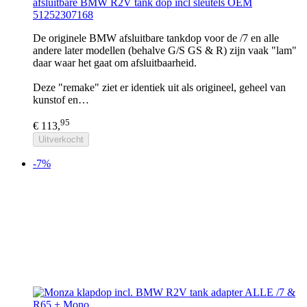
afsluitbare BMW R2V tank dop incl sleutels OEM
51252307168
De originele BMW afsluitbare tankdop voor de /7 en alle
andere later modellen (behalve G/S GS & R) zijn vaak "lam"
daar waar het gaat om afsluitbaarheid.
Deze "remake" ziet er identiek uit als origineel, geheel van
kunstof en…
95
€ 113,
Uitverkocht
-7%