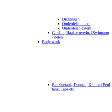
Dichtingen
Onderdelen intern
Onderdelen extern
Cardan | Haakse overbr. | Swingarm
- delen
Body work
Benzinetank, Doppen, Kranen | Feul
tank, Taps etc.