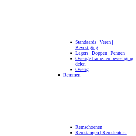
Standaards | Veren |
Bevestiging
Lagers | Doppen | Pennen
Overige frame- en bevestiging
delen
Overig
Remmen
Remschoenen
Remstangen | Remsleutels |