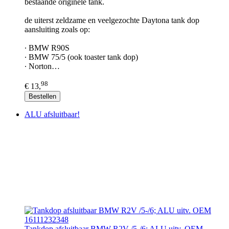
bestaande originele tank.
de uiterst zeldzame en veelgezochte Daytona tank dop
aansluiting zoals op:
∙ BMW R90S
∙ BMW 75/5 (ook toaster tank dop)
∙ Norton…
98
€ 13,
Bestellen
ALU afsluitbaar!
Tankdop afsluitbaar BMW R2V /5-/6; ALU uitv. OEM