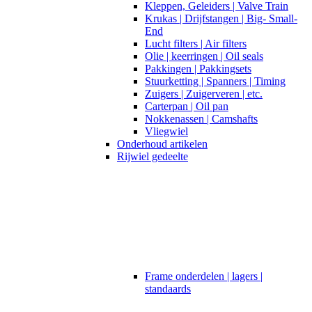
Kleppen, Geleiders | Valve Train
Krukas | Drijfstangen | Big- Small-
End
Lucht filters | Air filters
Olie | keerringen | Oil seals
Pakkingen | Pakkingsets
Stuurketting | Spanners | Timing
Zuigers | Zuigerveren | etc.
Carterpan | Oil pan
Nokkenassen | Camshafts
Vliegwiel
Onderhoud artikelen
Rijwiel gedeelte
Frame onderdelen | lagers |
standaards