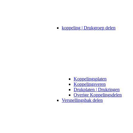
koppeling | Drukgroep delen
Koppelingsplaten
Koppelingsveren
Drukplaten | Drukringen
Overige Koppelingsdelen
Versnellingsbak delen