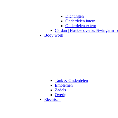
Dichtingen
Onderdelen intern
Onderdelen extern
Cardan | Haakse overbr. |Swingarm - 
Body work
Tank & Onderdelen
Emblemen
Zadels
Overig
Electrisch