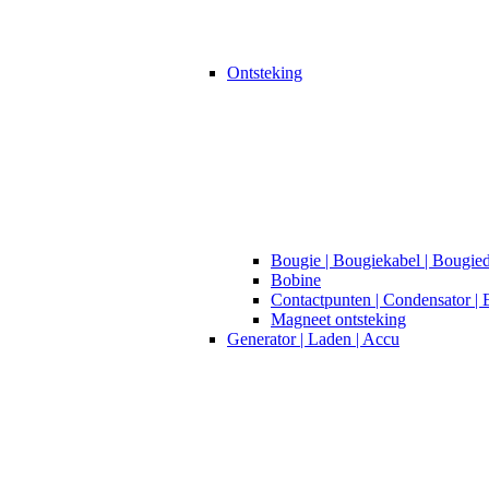
Ontsteking
Bougie | Bougiekabel | Bougie
Bobine
Contactpunten | Condensator | 
Magneet ontsteking
Generator | Laden | Accu