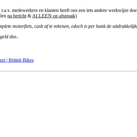
.a.v. medewerkers en klanten heeft ons een iets andere werkwijze doen 
alen
na bericht
&
ALLEEN op afspraak
)
lete motorfiets, cash af te rekenen, edoch is per bank de uitdrukkelijk
 geld dus..
i | British Bikes