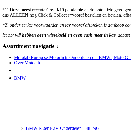
*1) Deze meest recente Covid-19 pandemie en de potentiele gevolgen t
dus ALLEEN nog Click & Collect (=vooraf bestellen en betalen, afh
*2) onder strikte voorwaarden en igv vooraf afspreken is aankoop comp
let op:
wij hebben
geen wisselgeld
en
geen cash meer in kas
, gepast
Assortiment navigatie ↓
Motolab Europese Motorfiets Onderdelen o.a BMW | Moto Guzz
Over Motolab
BMW
BMW R-serie 2V Onderdelen | '48 -'96