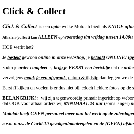
Click & Collect
Click & Collect
is een
optie
welke Motolab biedt als
ENIGE afhaa
ALLEEN
woensdag t/m vrijdag tussen 14.00
Afhalen (collect)
kan
op
HOE werkt het?
Je
besteld
gewoon
online in onze webshop
, je
betaald
ONLINE!
(
g
zodra je
order compleet
is,
krijg je EERST een berichtje
dat de
orde
vervolgens
maak je een afspraak
,
datum & tijdstip
dan leggen we de
Eerst ff kijken en voelen is er dus niet bij, edoch heldere foto's op de 
BELANGRIJK! :
wij zijn tegenwoordig primair ingericht op webord
dat OOK voor afhaal orders wij
MINIMAAL 24 uur
(soms langer)
n
Motolab heeft GEEN personeel meer aan het werk op de zaterdagen o
e.e.a. n.a.v. de Covid-19 gevolgen/maatregelen en de (GEEN) afsta