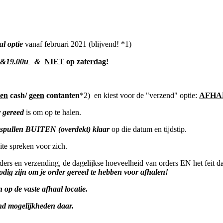
l optie
vanaf februari 2021 (blijvend! *1)
u &19.00u
&
NIET
op
zaterdag!
een
cash/
geen
contanten
*2) en kiest voor de "verzend" optie:
AFHA
r gereed
is om op te halen.
spullen BUITEN (overdekt) klaar
op die datum en tijdstip.
site spreken voor zich.
ers en verzending, de dagelijkse hoeveelheid van orders EN het feit d
odig zijn om je order gereed te hebben voor afhalen!
p de vaste afhaal locatie.
nd mogelijkheden daar.