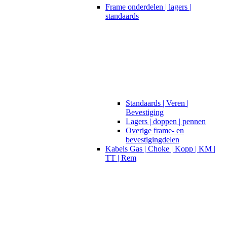
Frame onderdelen | lagers |
standaards
Standaards | Veren |
Bevestiging
Lagers | doppen | pennen
Overige frame- en
bevestigingdelen
Kabels Gas | Choke | Kopp | KM |
TT | Rem