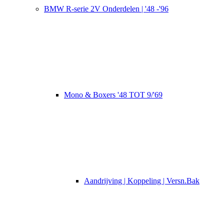
BMW R-serie 2V Onderdelen | '48 -'96
Mono & Boxers '48 TOT 9/'69
Aandrijving | Koppeling | Versn.Bak