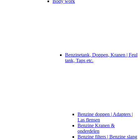
Body work
Benzinetank, Doppen, Kranen | Feul
tank, Taps etc.
Benzine doppen | Adapters |
Las flensen
Benzine Kranen &
onderdelen
Benzine filters | Benzine slang