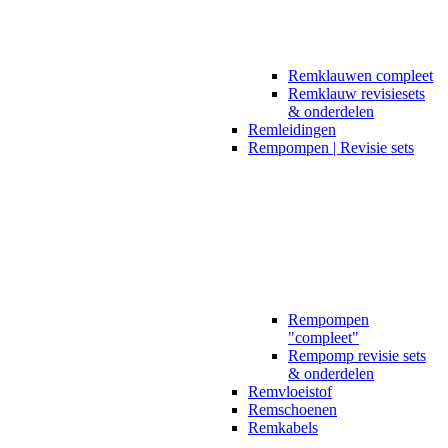
Remklauwen compleet
Remklauw revisiesets
& onderdelen
Remleidingen
Rempompen | Revisie sets
Rempompen
"compleet"
Rempomp revisie sets
& onderdelen
Remvloeistof
Remschoenen
Remkabels