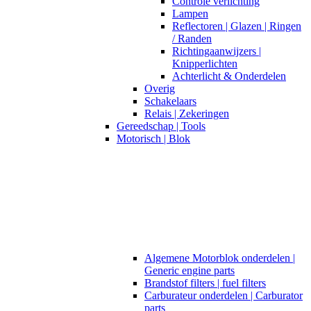
Controle verlichting
Lampen
Reflectoren | Glazen | Ringen
/ Randen
Richtingaanwijzers |
Knipperlichten
Achterlicht & Onderdelen
Overig
Schakelaars
Relais | Zekeringen
Gereedschap | Tools
Motorisch | Blok
Algemene Motorblok onderdelen |
Generic engine parts
Brandstof filters | fuel filters
Carburateur onderdelen | Carburator
parts