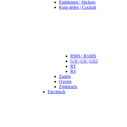
Emblemen | Stickers
Kuip delen | Cockpit
R90S | R100S
G/S | GS | GS2
RT
RS
Zadels
Overig
Zijdeksels
Electrisch