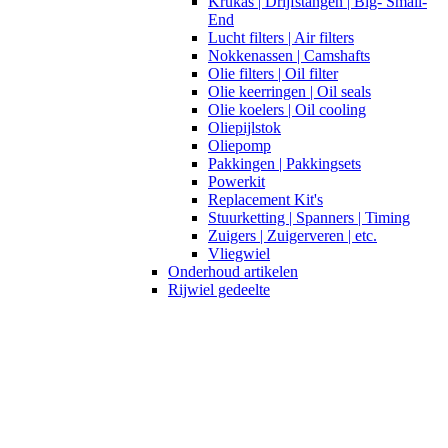
Krukas | Drijfstangen | Big- Small-
End
Lucht filters | Air filters
Nokkenassen | Camshafts
Olie filters | Oil filter
Olie keerringen | Oil seals
Olie koelers | Oil cooling
Oliepijlstok
Oliepomp
Pakkingen | Pakkingsets
Powerkit
Replacement Kit's
Stuurketting | Spanners | Timing
Zuigers | Zuigerveren | etc.
Vliegwiel
Onderhoud artikelen
Rijwiel gedeelte