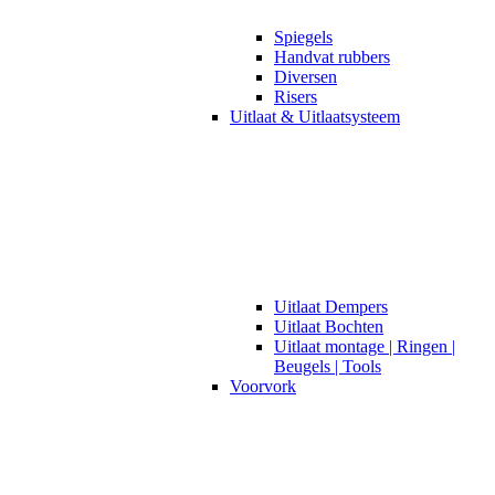
Spiegels
Handvat rubbers
Diversen
Risers
Uitlaat & Uitlaatsysteem
Uitlaat Dempers
Uitlaat Bochten
Uitlaat montage | Ringen |
Beugels | Tools
Voorvork