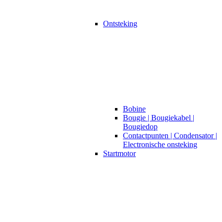
Ontsteking
Bobine
Bougie | Bougiekabel |
Bougiedop
Contactpunten | Condensator |
Electronische onsteking
Startmotor