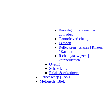
Bevestiging | accessoires |
upgrade's
Controle verlichting
Lampen
Reflectoren | Glazen | Ringen
/ Randen
Richtingaanwijzers |
knipperlichten
Overig
Schakelaars
Relais & zekeringen
Gereedschap | Tools
Motorisch | Blok