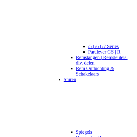
/5 | /6 | /7 Series
Paralever GS | R
Remstangen | Remsleutels |
div. delen
Rem Ontluchting &
Schakelaars
Sturen
Spiegels