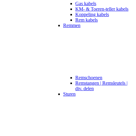
Gas kabels
KM- & Toeren-teller kabels
Koppeling kabels
Rem kabels
Remmen
Remschoenen
Remstangen | Remsleutels |
div. delen
Sturen