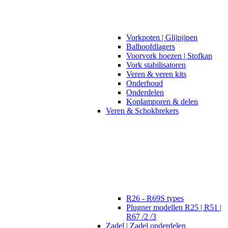
Vorkpoten | Glijpijpen
Balhoofdlagers
Voorvork hoezen | Stofkap
Vork stabilisatoren
Veren & veren kits
Onderhoud
Onderdelen
Koplamporen & delen
Veren & Schokbrekers
R26 - R69S types
Plugner modellen R25 | R51 |
R67 /2 /3
Zadel | Zadel onderdelen