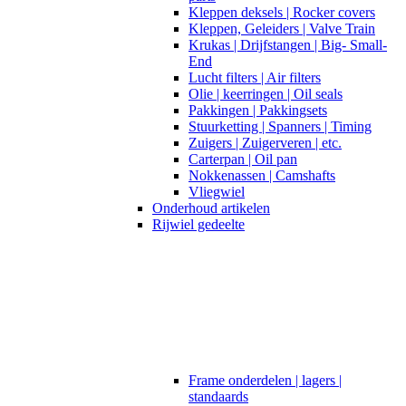
Kleppen deksels | Rocker covers
Kleppen, Geleiders | Valve Train
Krukas | Drijfstangen | Big- Small-
End
Lucht filters | Air filters
Olie | keerringen | Oil seals
Pakkingen | Pakkingsets
Stuurketting | Spanners | Timing
Zuigers | Zuigerveren | etc.
Carterpan | Oil pan
Nokkenassen | Camshafts
Vliegwiel
Onderhoud artikelen
Rijwiel gedeelte
Frame onderdelen | lagers |
standaards