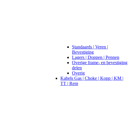
Standaards | Veren |
Bevestiging
Lagers | Doppen | Pennen
Overige frame- en bevestiging
delen
Overig
Kabels Gas | Choke | Kopp | KM |
TT | Rem