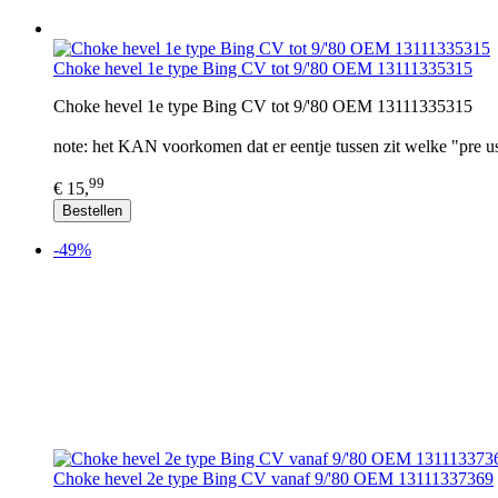
Choke hevel 1e type Bing CV tot 9/'80 OEM 13111335315
Choke hevel 1e type Bing CV tot 9/'80 OEM 13111335315
note: het KAN voorkomen dat er eentje tussen zit welke "pre us
99
€ 15,
Bestellen
-49%
Choke hevel 2e type Bing CV vanaf 9/'80 OEM 13111337369