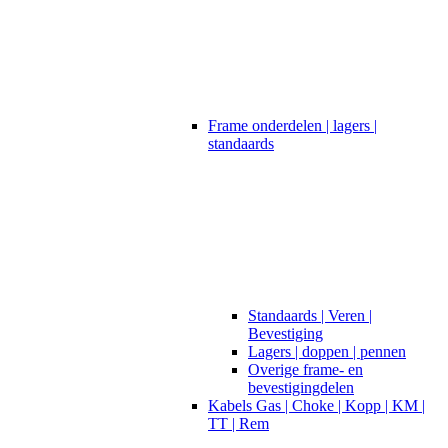
Frame onderdelen | lagers |
standaards
Standaards | Veren |
Bevestiging
Lagers | doppen | pennen
Overige frame- en
bevestigingdelen
Kabels Gas | Choke | Kopp | KM |
TT | Rem