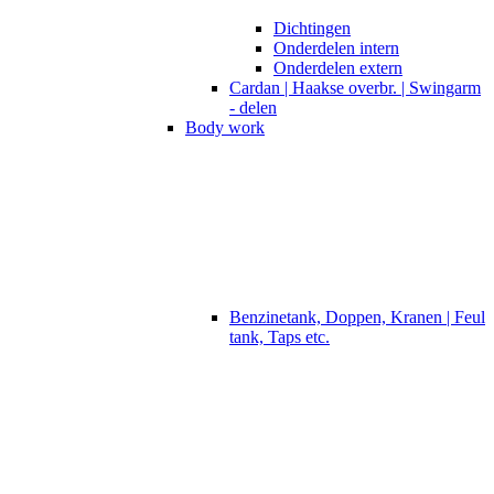
Dichtingen
Onderdelen intern
Onderdelen extern
Cardan | Haakse overbr. | Swingarm
- delen
Body work
Benzinetank, Doppen, Kranen | Feul
tank, Taps etc.