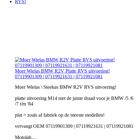
RVS!
Moer Wielas BMW R2V Platte RVS uitvoering!
07119901309 | 07119921631 | 07119921081
Moer Wielas \ Steekas BMW R2V RVS uitvoering!
platte uitvoering M14 met de juiste draad voor je BMW /5 /6
/7 t/m '84
plat = zoals af fabriek op de meeste modellen!
vervangt OEM 07119901309 | 07119921631 | 07119921081
Motolab…