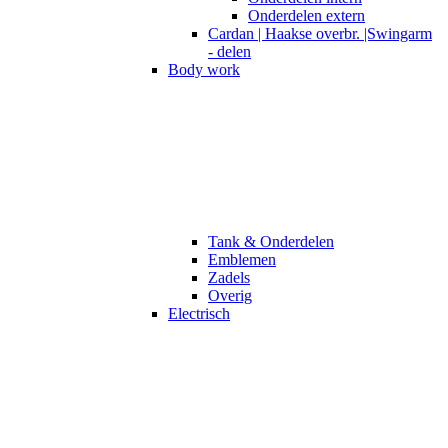
Onderdelen extern
Cardan | Haakse overbr. |Swingarm
- delen
Body work
Tank & Onderdelen
Emblemen
Zadels
Overig
Electrisch