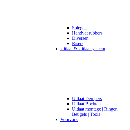
Spiegels
Handvat rubbers
Diversen
Risers
Uitlaat & Uitlaatsysteem
Uitlaat Dempers
Uitlaat Bochten
Uitlaat montage | Ringen |
Beugels | Tools
Voorvork