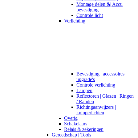
Montage delen &| Accu
bevestiging
Controle licht
Verlichting
Bevestiging | accessoires |
upgrade's
Controle verlichting
Lampen
Reflectoren | Glazen | Ringen
/ Randen
Richtingaanwijzers |
knipperlichten
Overig
Schakelaars
Relais & zekeringen
Gereedschap | Tools