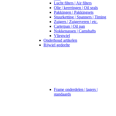
Lucht filters | Air filters
Olie | keerringen | Oil seals
Pakkingen | Pakkingsets
Stuurketting | Spanners | Timing
Zuigers | Zuigerveren | etc.
Carterpan | Oil pan
Nokkenassen | Camshafts
Vliegwiel
Onderhoud artikelen
Rijwiel gedeelte
Frame onderdelen | lagers |
standaards