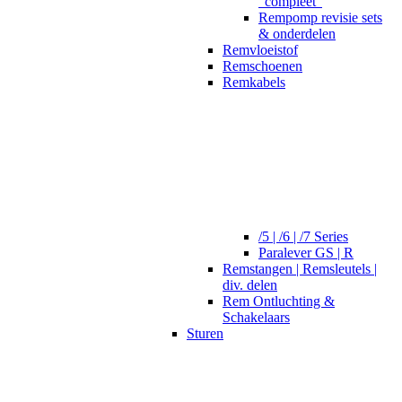
"compleet"
Rempomp revisie sets
& onderdelen
Remvloeistof
Remschoenen
Remkabels
/5 | /6 | /7 Series
Paralever GS | R
Remstangen | Remsleutels |
div. delen
Rem Ontluchting &
Schakelaars
Sturen