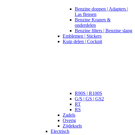
Benzine doppen | Adapters |
Las flensen
Benzine Kranen &
onderdelen
Benzine filters | Benzine slang
Emblemen | Stickers
Kuip delen | Cockpit
R90S | R100S
G/S | GS | GS2
RT
RS
Zadels
Overig
Zijdeksels
Electrisch