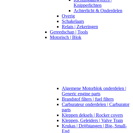
Knipperlichten
Achterlicht & Onderdelen
Overig
Schakelaars
Relais | Zekeringen
Gereedschap | Tools
Motorisch | Blok
Algemene Motorblok onderdelen |
Generic engine parts
Brandstof filters | fuel filters
Carburateur onderdelen | Carburator
parts
Kleppen deksels | Rocker covers
Kleppen, Geleiders | Valve Train
Krukas | Drijfstangen | Big- Small-
End