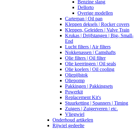
Benzine slang
Dellorto
Overige modellen
Carterpan | Oil pan
Kleppen deksels | Rocker covers
Kleppen, Geleiders | Valve Train
Krukas | Drijfstangen | Big- Small-
End
Lucht filters | Air filters
Nokkenassen | Camshafts
Olie filters | Oil filter
Olie keerringen | Oil seals
Olie koelers | Oil cooling
Oliepijlstok
Oliepomp
Pakkingen | Pakkingsets
Powerkit
Replacement Kit's
Stuurketting | Spanners | Timing
Zuigers | Zuigerveren | etc.
Vliegwiel
Onderhoud artikelen
Rijwiel gedeelte