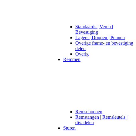
Standaards | Veren |
Bevestiging
Lagers | Doppen | Pennen
Overige frame- en bevestiging
delen
Overig
Remmen
Remschoenen
Remstangen | Remsleutels |
div. delen
Sturen