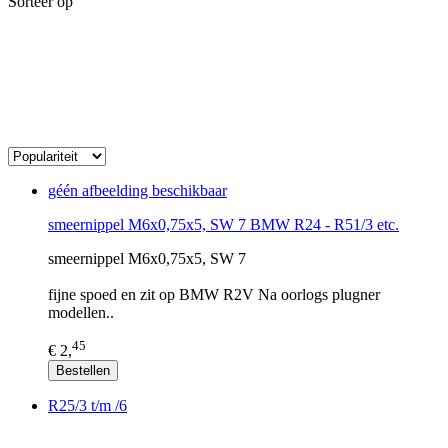
Sorteer op
géén afbeelding beschikbaar
smeernippel M6x0,75x5, SW 7 BMW R24 - R51/3 etc.
smeernippel M6x0,75x5, SW 7
fijne spoed en zit op BMW R2V Na oorlogs plugner
modellen..
45
€ 2,
Bestellen
R25/3 t/m /6