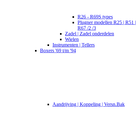
R26 - R69S types
Plugner modellen R25 | R51 |
R67 /2 /3
Zadel | Zadel onderdelen
Wielen
Instrumenten | Tellers
Boxers '69 t/m '94
Aandrijving | Koppeling | Versn.Bak