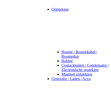
Ontsteking
Bougie | Bougiekabel |
Bougiedop
Bobine
Contactpunten | Condensator |
Electronische onsteking
Magneet ontsteking
Generator | Laden | Accu