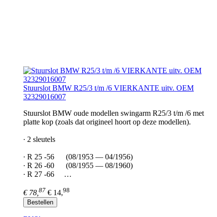
Stuurslot BMW R25/3 t/m /6 VIERKANTE uitv. OEM
32329016007
Stuurslot BMW oude modellen swingarm R25/3 t/m /6 met
platte kop (zoals dat origineel hoort op deze modellen).
∙ 2 sleutels
∙ R 25 -56 (08/1953 — 04/1956)
∙ R 26 -60 (08/1955 — 08/1960)
∙ R 27 -66 …
87
98
€ 78,
€ 14,
Bestellen