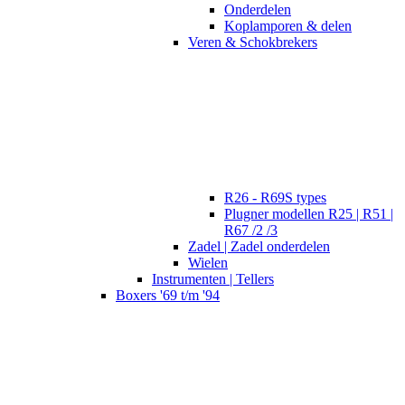
Onderdelen
Koplamporen & delen
Veren & Schokbrekers
R26 - R69S types
Plugner modellen R25 | R51 |
R67 /2 /3
Zadel | Zadel onderdelen
Wielen
Instrumenten | Tellers
Boxers '69 t/m '94