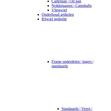
Carterpan | Oil pan
Nokkenassen | Camshafts
Vliegwiel
Onderhoud artikelen
Rijwiel gedeelte
Frame onderdelen | lagers |
standaards
Standaards | Veren |