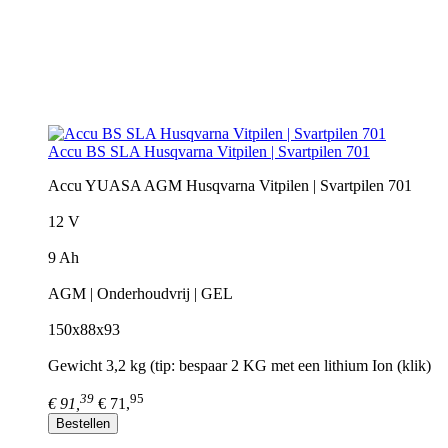
Accu BS SLA Husqvarna Vitpilen | Svartpilen 701
Accu YUASA AGM Husqvarna Vitpilen | Svartpilen 701
12 V
9 Ah
AGM | Onderhoudvrij | GEL
150x88x93
Gewicht 3,2 kg (tip: bespaar 2 KG met een lithium Ion (klik)
39
95
€ 91,
€ 71,
Bestellen