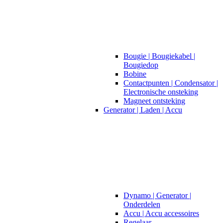
Bougie | Bougiekabel |
Bougiedop
Bobine
Contactpunten | Condensator |
Electronische onsteking
Magneet ontsteking
Generator | Laden | Accu
Dynamo | Generator |
Onderdelen
Accu | Accu accessoires
Regelaar