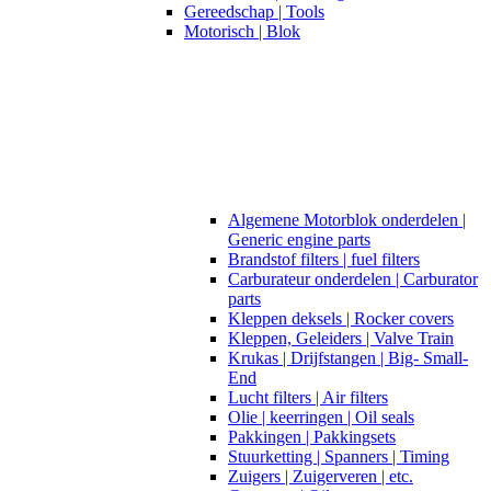
Gereedschap | Tools
Motorisch | Blok
Algemene Motorblok onderdelen |
Generic engine parts
Brandstof filters | fuel filters
Carburateur onderdelen | Carburator
parts
Kleppen deksels | Rocker covers
Kleppen, Geleiders | Valve Train
Krukas | Drijfstangen | Big- Small-
End
Lucht filters | Air filters
Olie | keerringen | Oil seals
Pakkingen | Pakkingsets
Stuurketting | Spanners | Timing
Zuigers | Zuigerveren | etc.