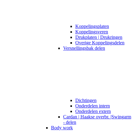
Koppelingsplaten
Koppelingsveren
Drukplaten | Drukringen
Overige Koppelingsdelen
Versnellingsbak delen
Dichtingen
Onderdelen intern
Onderdelen extern
Cardan | Haakse overbr. |Swingarm
- delen
Body work