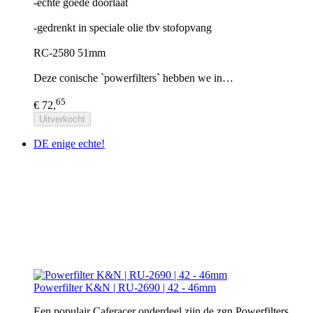
-echte goede doorlaat
-gedrenkt in speciale olie tbv stofopvang
RC-2580 51mm
Deze conische `powerfilters` hebben we in…
65
€ 72,
Uitverkocht
DE enige echte!
Powerfilter K&N | RU-2690 | 42 - 46mm
Een populair Caferacer onderdeel zijn de zgn Powerfilters