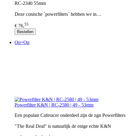
RC-2340 55mm
Deze conische `powerfilters` hebben we in…
55
€ 76,
Bestellen
Op=Op
Powerfilter K&N | RC-2580 | 49 - 53mm
Een populair Caferacer onderdeel zijn de zgn Powerfilters
"The Real Deal" is natuurlijk de enige echte K&N