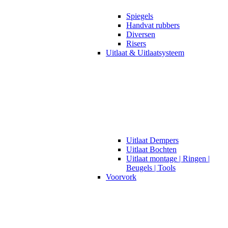
Spiegels
Handvat rubbers
Diversen
Risers
Uitlaat & Uitlaatsysteem
Uitlaat Dempers
Uitlaat Bochten
Uitlaat montage | Ringen |
Beugels | Tools
Voorvork