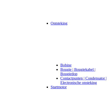
Ontsteking
Bobine
Bougie | Bougiekabel |
Bougiedop
Contactpunten | Condensator |
Electronische onsteking
Startmotor