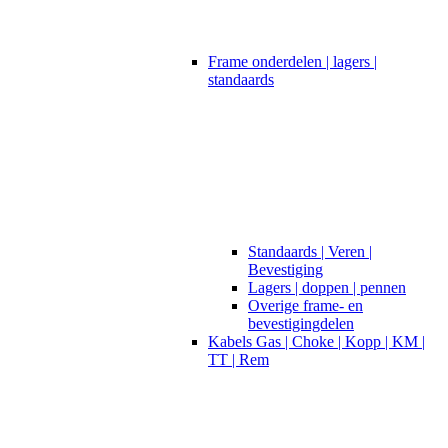
Frame onderdelen | lagers |
standaards
Standaards | Veren |
Bevestiging
Lagers | doppen | pennen
Overige frame- en
bevestigingdelen
Kabels Gas | Choke | Kopp | KM |
TT | Rem