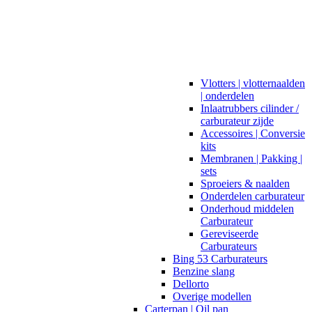
Vlotters | vlotternaalden
| onderdelen
Inlaatrubbers cilinder /
carburateur zijde
Accessoires | Conversie
kits
Membranen | Pakking |
sets
Sproeiers & naalden
Onderdelen carburateur
Onderhoud middelen
Carburateur
Gereviseerde
Carburateurs
Bing 53 Carburateurs
Benzine slang
Dellorto
Overige modellen
Carterpan | Oil pan