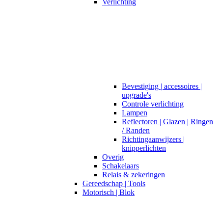
Verlichting
Bevestiging | accessoires |
upgrade's
Controle verlichting
Lampen
Reflectoren | Glazen | Ringen
/ Randen
Richtingaanwijzers |
knipperlichten
Overig
Schakelaars
Relais & zekeringen
Gereedschap | Tools
Motorisch | Blok