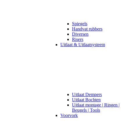
Spiegels
Handvat rubbers
Diversen
Risers
Uitlaat & Uitlaatsysteem
Uitlaat Dempers
Uitlaat Bochten
Uitlaat montage | Ringen |
Beugels | Tools
Voorvork