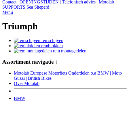
Contact
|
OPENINGSTIJDEN | Telefonisch advies
|
Motolab
SUPPORTS Sea Sheperd!
Menu
Triumph
remschijven
remblokken
rem montagedelen
Assortiment navigatie ↓
Motolab Europese Motorfiets Onderdelen o.a BMW | Moto
Guzzi | British Bikes
Over Motolab
BMW