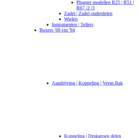
Plugner modellen R25 | R51 |
R67 /2 /3
Zadel | Zadel onderdelen
Wielen
Instrumenten | Tellers
Boxers '69 t/m '94
Aandrijving | Koppeling | Versn.Bak
Koppeling | Drukgroep delen