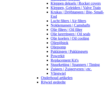
Kleppen deksels | Rocker covers
Kleppen, Geleiders | Valve Train
Krukas | Drijfstangen | Big- Small-
End
Lucht filters | Air filters
Nokkenassen | Camshafts
Olie filters | Oil filter
Olie keerringen | Oil seals
Olie koelers | Oil cooling
Oliepijlstok
Oliepomp
Pakkingen | Pakkingsets
Powerkit
Replacement Kit's
Stuurketting | Spanners | Timing
Zuigers | Zuigerveren | etc.
Vliegwiel
Onderhoud artikelen
Rijwiel gedeelte