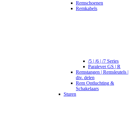
Remschoenen
Remkabels
/5 | /6 | /7 Series
Paralever GS | R
Remstangen | Remsleutels |
div. delen
Rem Ontluchting &
Schakelaars
Sturen