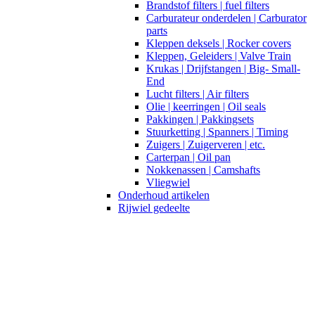
Brandstof filters | fuel filters
Carburateur onderdelen | Carburator
parts
Kleppen deksels | Rocker covers
Kleppen, Geleiders | Valve Train
Krukas | Drijfstangen | Big- Small-
End
Lucht filters | Air filters
Olie | keerringen | Oil seals
Pakkingen | Pakkingsets
Stuurketting | Spanners | Timing
Zuigers | Zuigerveren | etc.
Carterpan | Oil pan
Nokkenassen | Camshafts
Vliegwiel
Onderhoud artikelen
Rijwiel gedeelte