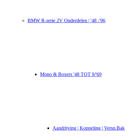
BMW R-serie 2V Onderdelen | '48 -'96
Mono & Boxers '48 TOT 9/'69
Aandrijving | Koppeling | Versn.Bak