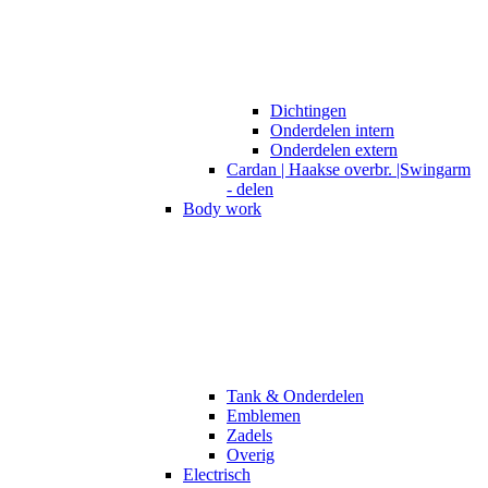
Dichtingen
Onderdelen intern
Onderdelen extern
Cardan | Haakse overbr. |Swingarm
- delen
Body work
Tank & Onderdelen
Emblemen
Zadels
Overig
Electrisch