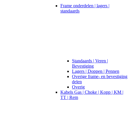
Frame onderdelen | lagers |
standaards
Standaards | Veren |
Bevestiging
Lagers | Doppen | Pennen
Overige frame- en bevestiging
delen
Overig
Kabels Gas | Choke | Kopp | KM |
TT | Rem