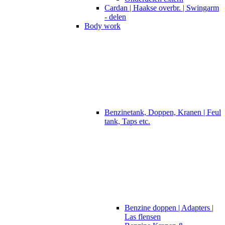
Cardan | Haakse overbr. | Swingarm
- delen
Body work
Benzinetank, Doppen, Kranen | Feul
tank, Taps etc.
Benzine doppen | Adapters |
Las flensen