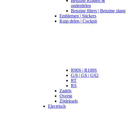
Benzine Kranen &
onderdelen
Benzine filters | Benzine slang
Emblemen | Stickers
Kuip delen | Cockpit
R90S | R100S
G/S | GS | GS2
RT
RS
Zadels
Overig
Zijdeksels
Electrisch