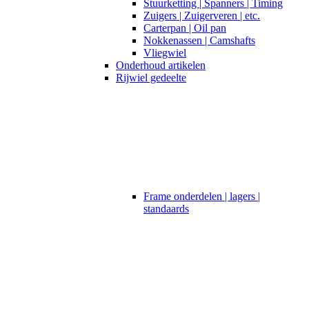
Stuurketting | Spanners | Timing
Zuigers | Zuigerveren | etc.
Carterpan | Oil pan
Nokkenassen | Camshafts
Vliegwiel
Onderhoud artikelen
Rijwiel gedeelte
Frame onderdelen | lagers |
standaards