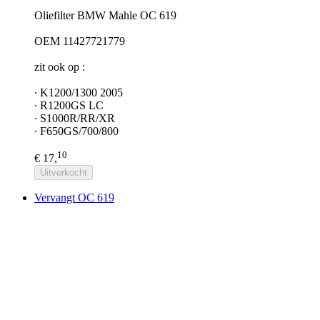
Oliefilter BMW Mahle OC 619
OEM 11427721779
zit ook op :
∙ K1200/1300 2005
∙ R1200GS LC
∙ S1000R/RR/XR
∙ F650GS/700/800
10
€ 17,
Uitverkocht
Vervangt OC 619