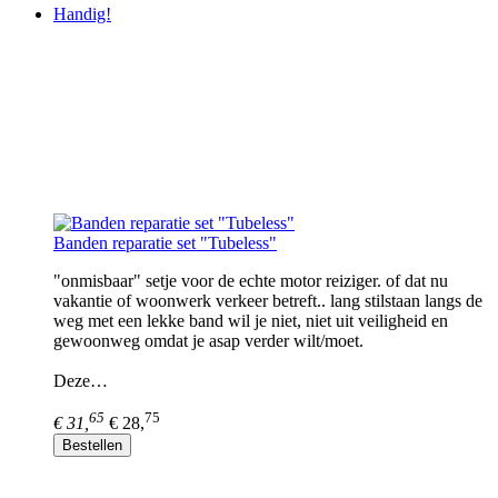
Handig!
Banden reparatie set "Tubeless"
"onmisbaar" setje voor de echte motor reiziger. of dat nu
vakantie of woonwerk verkeer betreft.. lang stilstaan langs de
weg met een lekke band wil je niet, niet uit veiligheid en
gewoonweg omdat je asap verder wilt/moet.
Deze…
65
75
€ 31,
€ 28,
Bestellen