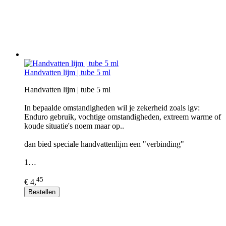
Handvatten lijm | tube 5 ml
Handvatten lijm | tube 5 ml
In bepaalde omstandigheden wil je zekerheid zoals igv:
Enduro gebruik, vochtige omstandigheden, extreem warme of
koude situatie's noem maar op..
dan bied speciale handvattenlijm een "verbinding"
1…
45
€ 4,
Bestellen