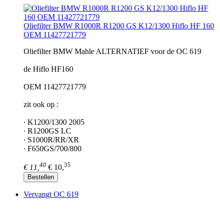
Oliefilter BMW R1000R R1200 GS K12/1300 Hiflo HF 160
OEM 11427721779
Oliefilter BMW Mahle ALTERNATIEF voor de OC 619
de Hiflo HF160
OEM 11427721779
zit ook op :
∙ K1200/1300 2005
∙ R1200GS LC
∙ S1000R/RR/XR
∙ F650GS/700/800
40
35
€ 11,
€ 10,
Bestellen
Vervangt OC 619