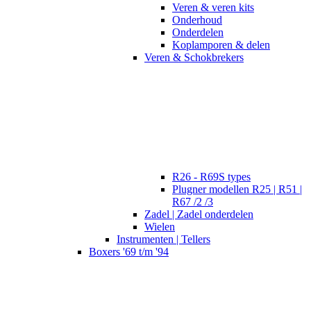
Veren & veren kits
Onderhoud
Onderdelen
Koplamporen & delen
Veren & Schokbrekers
R26 - R69S types
Plugner modellen R25 | R51 |
R67 /2 /3
Zadel | Zadel onderdelen
Wielen
Instrumenten | Tellers
Boxers '69 t/m '94