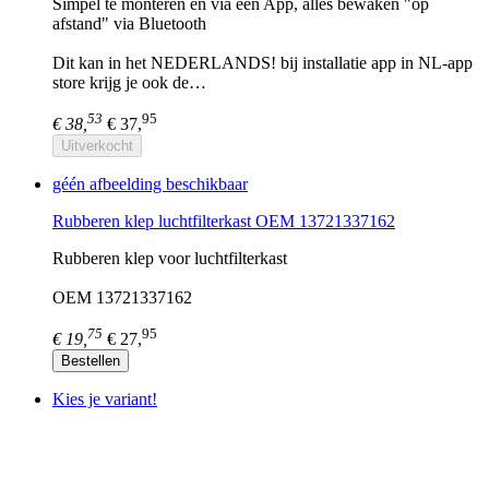
Simpel te monteren en via een App, alles bewaken "op
afstand" via Bluetooth
Dit kan in het NEDERLANDS! bij installatie app in NL-app
store krijg je ook de…
53
95
€ 38,
€ 37,
Uitverkocht
géén afbeelding beschikbaar
Rubberen klep luchtfilterkast OEM 13721337162
Rubberen klep voor luchtfilterkast
OEM 13721337162
75
95
€ 19,
€ 27,
Bestellen
Kies je variant!