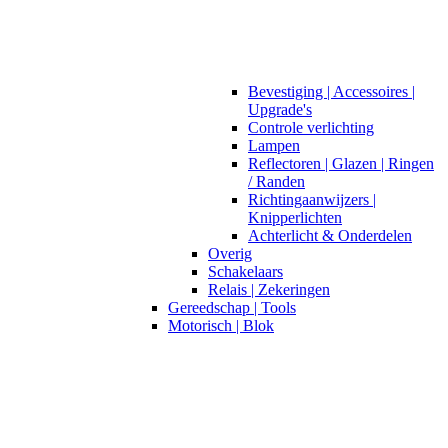
Bevestiging | Accessoires |
Upgrade's
Controle verlichting
Lampen
Reflectoren | Glazen | Ringen
/ Randen
Richtingaanwijzers |
Knipperlichten
Achterlicht & Onderdelen
Overig
Schakelaars
Relais | Zekeringen
Gereedschap | Tools
Motorisch | Blok