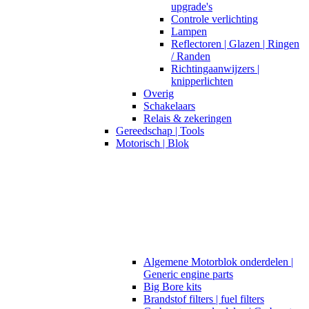
upgrade's
Controle verlichting
Lampen
Reflectoren | Glazen | Ringen
/ Randen
Richtingaanwijzers |
knipperlichten
Overig
Schakelaars
Relais & zekeringen
Gereedschap | Tools
Motorisch | Blok
Algemene Motorblok onderdelen |
Generic engine parts
Big Bore kits
Brandstof filters | fuel filters