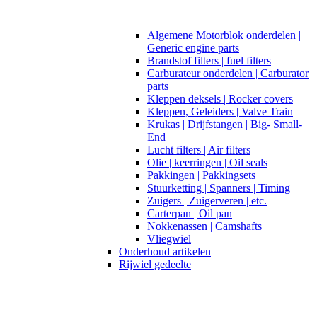
Algemene Motorblok onderdelen |
Generic engine parts
Brandstof filters | fuel filters
Carburateur onderdelen | Carburator
parts
Kleppen deksels | Rocker covers
Kleppen, Geleiders | Valve Train
Krukas | Drijfstangen | Big- Small-
End
Lucht filters | Air filters
Olie | keerringen | Oil seals
Pakkingen | Pakkingsets
Stuurketting | Spanners | Timing
Zuigers | Zuigerveren | etc.
Carterpan | Oil pan
Nokkenassen | Camshafts
Vliegwiel
Onderhoud artikelen
Rijwiel gedeelte