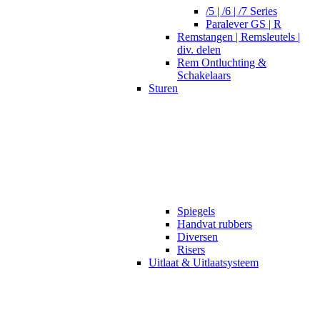
/5 | /6 | /7 Series
Paralever GS | R
Remstangen | Remsleutels |
div. delen
Rem Ontluchting &
Schakelaars
Sturen
Spiegels
Handvat rubbers
Diversen
Risers
Uitlaat & Uitlaatsysteem