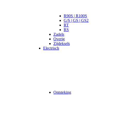
R90S | R100S
G/S | GS | GS2
RT
RS
Zadels
Overig
Zijdeksels
Electrisch
Ontsteking