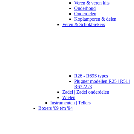
Veren & veren kits
Onderhoud
Onderdelen
Koplamporen & delen
Veren & Schokbrekers
R26 - R69S types
Plugner modellen R25 | R51 |
R67 /2 /3
Zadel | Zadel onderdelen
Wielen
Instrumenten | Tellers
Boxers '69 t/m '94