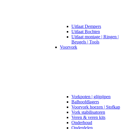
Uitlaat Dempers
Uitlaat Bochten
Uitlaat montage | Ringen |
Beugels | Tools
Voorvork
Vorkpoten | glijpijpen
Balhoofdlagers
Voorvork hoezen | Stofkap
Vork stabilisatoren
Veren & veren kits
Onderhoud
Onderdelen