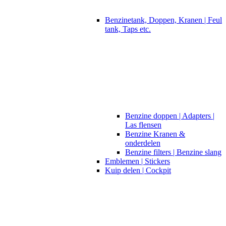
Benzinetank, Doppen, Kranen | Feul
tank, Taps etc.
Benzine doppen | Adapters |
Las flensen
Benzine Kranen &
onderdelen
Benzine filters | Benzine slang
Emblemen | Stickers
Kuip delen | Cockpit