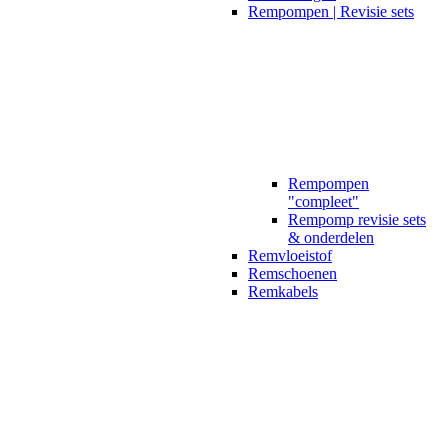
Rempompen | Revisie sets
Rempompen
"compleet"
Rempomp revisie sets
& onderdelen
Remvloeistof
Remschoenen
Remkabels