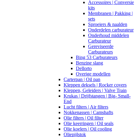
Accessoires | Conversie
kits
Membranen | Pakking |
sets
Sproeiers & naalden
Onderdelen carburateur
Onderhoud middelen
Carburateur
Gereviseerde
Carburateurs
Bing 53 Carburateurs
Benzine slang
Dellorto
Overige modellen
Carterpan | Oil pan
Kleppen deksels | Rocker covers
Kleppen, Geleiders | Valve Train
Krukas | Drijfstangen | Big- Small-
End
Lucht filters | Air filters
Nokkenassen | Camshafts
Olie filters | Oil filter
Olie keerringen | Oil seals
Olie koelers | Oil cooling
Oliepijlstok