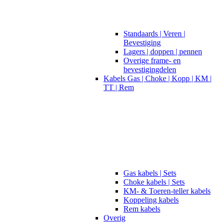
Standaards | Veren |
Bevestiging
Lagers | doppen | pennen
Overige frame- en
bevestigingdelen
Kabels Gas | Choke | Kopp | KM |
TT | Rem
Gas kabels | Sets
Choke kabels | Sets
KM- & Toeren-teller kabels
Koppeling kabels
Rem kabels
Overig