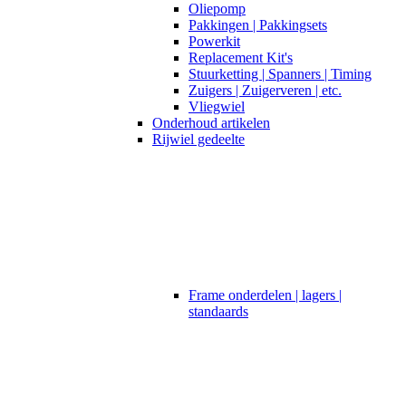
Oliepomp
Pakkingen | Pakkingsets
Powerkit
Replacement Kit's
Stuurketting | Spanners | Timing
Zuigers | Zuigerveren | etc.
Vliegwiel
Onderhoud artikelen
Rijwiel gedeelte
Frame onderdelen | lagers |
standaards