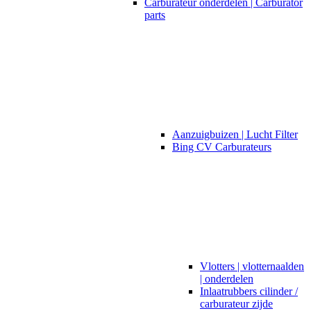
Carburateur onderdelen | Carburator
parts
Aanzuigbuizen | Lucht Filter
Bing CV Carburateurs
Vlotters | vlotternaalden
| onderdelen
Inlaatrubbers cilinder /
carburateur zijde