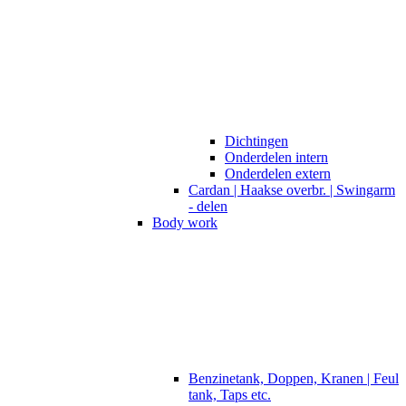
Dichtingen
Onderdelen intern
Onderdelen extern
Cardan | Haakse overbr. | Swingarm
- delen
Body work
Benzinetank, Doppen, Kranen | Feul
tank, Taps etc.