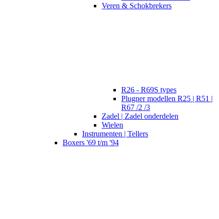
Veren & Schokbrekers
R26 - R69S types
Plugner modellen R25 | R51 |
R67 /2 /3
Zadel | Zadel onderdelen
Wielen
Instrumenten | Tellers
Boxers '69 t/m '94