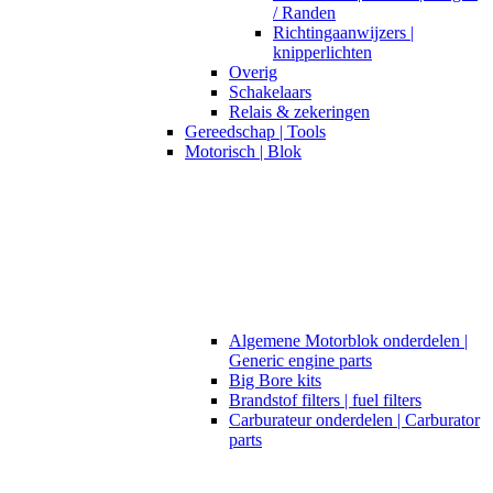
/ Randen
Richtingaanwijzers |
knipperlichten
Overig
Schakelaars
Relais & zekeringen
Gereedschap | Tools
Motorisch | Blok
Algemene Motorblok onderdelen |
Generic engine parts
Big Bore kits
Brandstof filters | fuel filters
Carburateur onderdelen | Carburator
parts