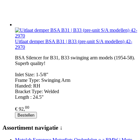
Uitlaat demper BSA B31 | B33 (pre-unit S/A modellen) 42-
2970
BSA Silencer for B31, B33 swinging arm models (1954-58).
Superb quality!
Inlet Size: 1-5/8"
Frame Type: Swinging Arm
Handed: RH
Bracket Type: Welded
Length : 24.5"
00
€ 92,
Bestellen
Assortiment navigatie ↓
Motolab Europese Motorfiets Onderdelen o.a BMW | Moto