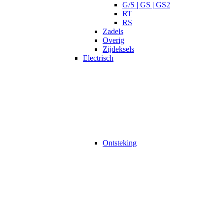
G/S | GS | GS2
RT
RS
Zadels
Overig
Zijdeksels
Electrisch
Ontsteking