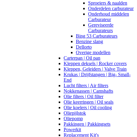
Sproeiers & naalden
Onderdelen carburateur
Onderhoud middelen
Carburateur
Gereviseerde
Carburateurs
Bing 53 Carburateurs
Benzine slang
Dellorto
Overige modellen
Carterpan | Oil pan
Kleppen deksels | Rocker covers
Kleppen, Geleiders | Valve Train
Krukas | Drijfstangen | Big- Small-
End
Lucht filters | Air filters
Nokkenassen | Camshafts
Olie filters | Oil filter
Olie keerringen | Oil seals
Olie koelers | Oil cooling
Oliepijlstok
Oliepomp
Pakkingen | Pakkingsets
Powerkit
Replacement Kit's