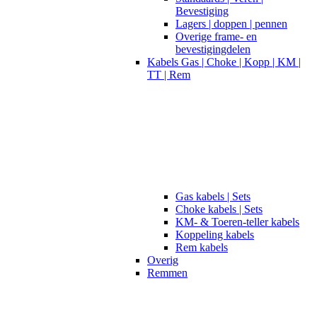
Bevestiging
Lagers | doppen | pennen
Overige frame- en
bevestigingdelen
Kabels Gas | Choke | Kopp | KM |
TT | Rem
Gas kabels | Sets
Choke kabels | Sets
KM- & Toeren-teller kabels
Koppeling kabels
Rem kabels
Overig
Remmen