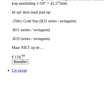
kop aansluiting 1-5/8" = 41.275mm
let op! deze maat past op:
-350cc Gold Star (B32 series / swingarm)
-B31 (series / swingarm)
-B33 (series / swingarm)
Maar NIET op de…
99
€ 118,
Bestellen
Up swept