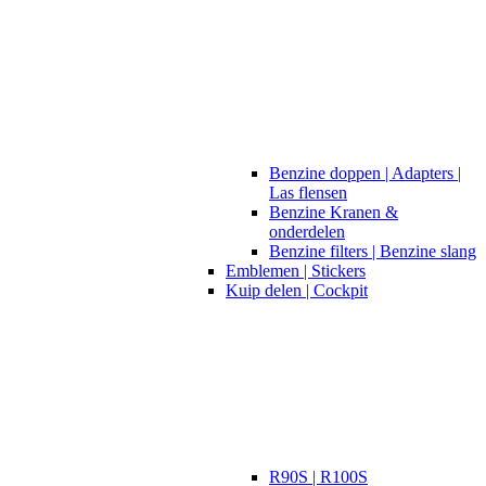
Benzine doppen | Adapters |
Las flensen
Benzine Kranen &
onderdelen
Benzine filters | Benzine slang
Emblemen | Stickers
Kuip delen | Cockpit
R90S | R100S