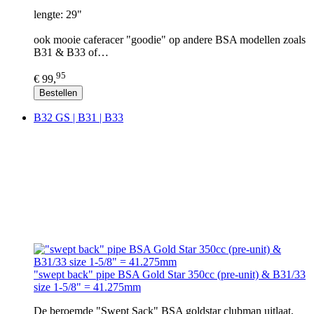
lengte: 29"
ook mooie caferacer "goodie" op andere BSA modellen zoals
B31 & B33 of…
95
€ 99,
Bestellen
B32 GS | B31 | B33
"swept back" pipe BSA Gold Star 350cc (pre-unit) & B31/33
size 1-5/8" = 41.275mm
De beroemde "Swept Sack" BSA goldstar clubman uitlaat,