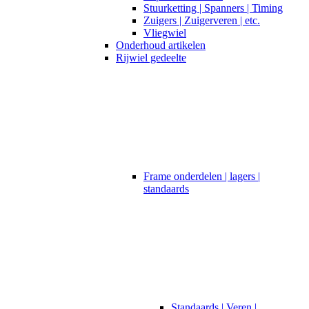
Stuurketting | Spanners | Timing
Zuigers | Zuigerveren | etc.
Vliegwiel
Onderhoud artikelen
Rijwiel gedeelte
Frame onderdelen | lagers |
standaards
Standaards | Veren |