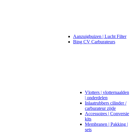
Aanzuigbuizen | Lucht Filter
Bing CV Carburateurs
Vlotters | vlotternaalden
| onderdelen
Inlaatrubbers cilinder /
carburateur zijde
Accessoires | Conversie
kits
Membranen | Pakking |
sets