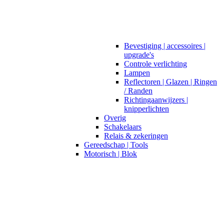
Bevestiging | accessoires |
upgrade's
Controle verlichting
Lampen
Reflectoren | Glazen | Ringen
/ Randen
Richtingaanwijzers |
knipperlichten
Overig
Schakelaars
Relais & zekeringen
Gereedschap | Tools
Motorisch | Blok