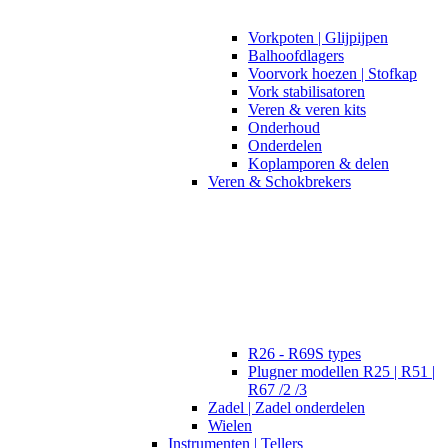
Vorkpoten | Glijpijpen
Balhoofdlagers
Voorvork hoezen | Stofkap
Vork stabilisatoren
Veren & veren kits
Onderhoud
Onderdelen
Koplamporen & delen
Veren & Schokbrekers
R26 - R69S types
Plugner modellen R25 | R51 |
R67 /2 /3
Zadel | Zadel onderdelen
Wielen
Instrumenten | Tellers