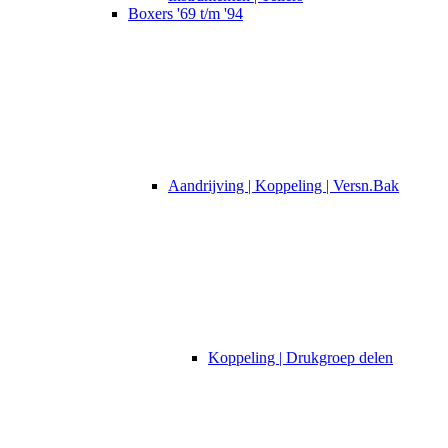
Boxers '69 t/m '94
Aandrijving | Koppeling | Versn.Bak
Koppeling | Drukgroep delen