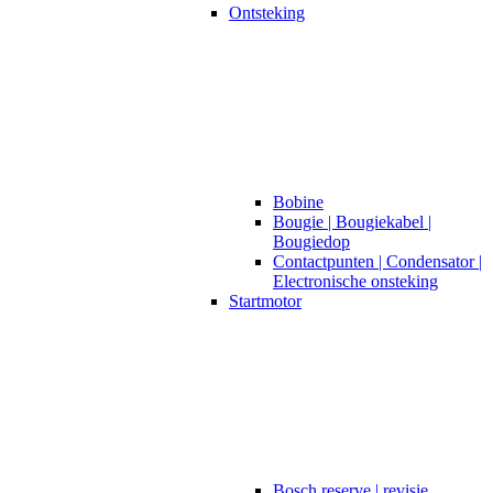
Ontsteking
Bobine
Bougie | Bougiekabel |
Bougiedop
Contactpunten | Condensator |
Electronische onsteking
Startmotor
Bosch reserve | revisie