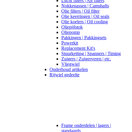
Lucht filters | Air filters
Nokkenassen | Camshafts
Olie filters | Oil filter
Olie keerringen | Oil seals
Olie koelers | Oil cooling
Oliepijlstok
Oliepomp
Pakkingen | Pakkingsets
Powerkit
Replacement Kit's
Stuurketting | Spanners | Timing
Zuigers | Zuigerveren | etc.
Vliegwiel
Onderhoud artikelen
Rijwiel gedeelte
Frame onderdelen | lagers |
standaards