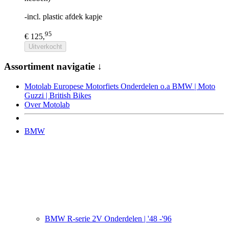
-incl. plastic afdek kapje
95
€ 125,
Uitverkocht
Assortiment navigatie ↓
Motolab Europese Motorfiets Onderdelen o.a BMW | Moto
Guzzi | British Bikes
Over Motolab
BMW
BMW R-serie 2V Onderdelen | '48 -'96