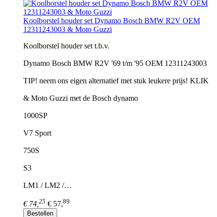
Koolborstel houder set Dynamo Bosch BMW R2V OEM
12311243003 & Moto Guzzi
Koolborstel houder set t.b.v.
Dynamo Bosch BMW R2V '69 t/m '95 OEM 12311243003
TIP! neem ons eigen alternatief met stuk leukere prijs! KLIK
& Moto Guzzi met de Bosch dynamo
1000SP
V7 Sport
750S
S3
LM1 / LM2 /…
25
89
€ 74,
€ 57,
Bestellen