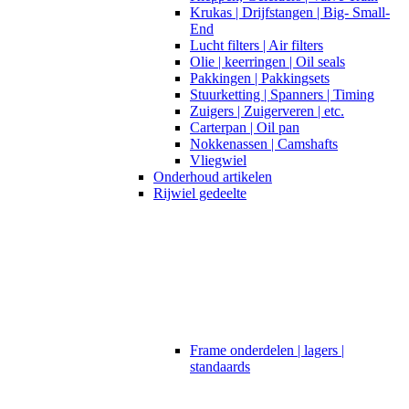
Krukas | Drijfstangen | Big- Small-
End
Lucht filters | Air filters
Olie | keerringen | Oil seals
Pakkingen | Pakkingsets
Stuurketting | Spanners | Timing
Zuigers | Zuigerveren | etc.
Carterpan | Oil pan
Nokkenassen | Camshafts
Vliegwiel
Onderhoud artikelen
Rijwiel gedeelte
Frame onderdelen | lagers |
standaards