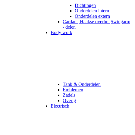
Dichtingen
Onderdelen intern
Onderdelen extern
Cardan | Haakse overbr. |Swingarm
- delen
Body work
Tank & Onderdelen
Emblemen
Zadels
Overig
Electrisch