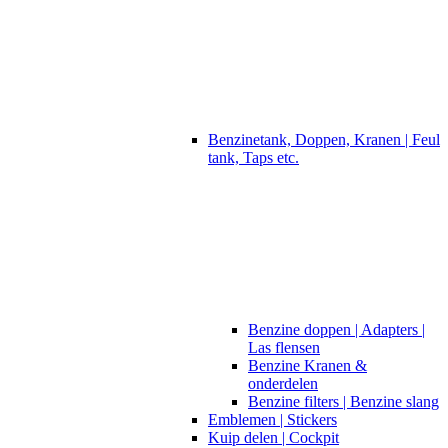
Benzinetank, Doppen, Kranen | Feul
tank, Taps etc.
Benzine doppen | Adapters |
Las flensen
Benzine Kranen &
onderdelen
Benzine filters | Benzine slang
Emblemen | Stickers
Kuip delen | Cockpit