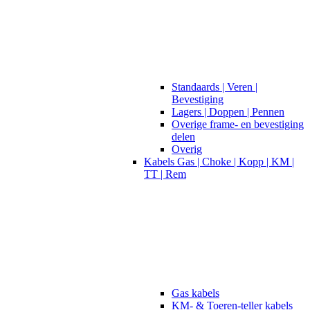
Standaards | Veren |
Bevestiging
Lagers | Doppen | Pennen
Overige frame- en bevestiging
delen
Overig
Kabels Gas | Choke | Kopp | KM |
TT | Rem
Gas kabels
KM- & Toeren-teller kabels