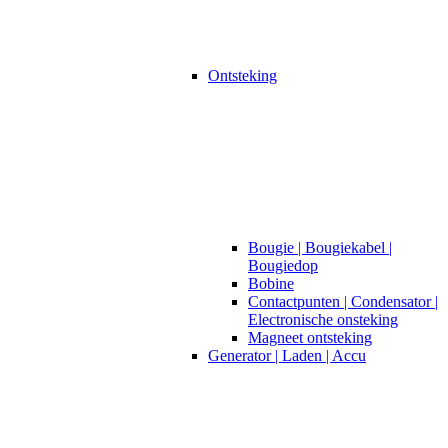
Ontsteking
Bougie | Bougiekabel |
Bougiedop
Bobine
Contactpunten | Condensator |
Electronische onsteking
Magneet ontsteking
Generator | Laden | Accu