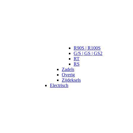
R90S | R100S
G/S | GS | GS2
RT
RS
Zadels
Overig
Zijdeksels
Electrisch