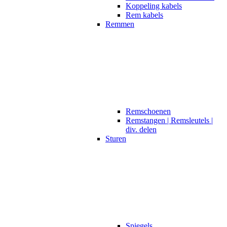
Koppeling kabels
Rem kabels
Remmen
Remschoenen
Remstangen | Remsleutels |
div. delen
Sturen
Spiegels