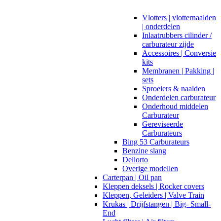
Vlotters | vlotternaalden
| onderdelen
Inlaatrubbers cilinder /
carburateur zijde
Accessoires | Conversie
kits
Membranen | Pakking |
sets
Sproeiers & naalden
Onderdelen carburateur
Onderhoud middelen
Carburateur
Gereviseerde
Carburateurs
Bing 53 Carburateurs
Benzine slang
Dellorto
Overige modellen
Carterpan | Oil pan
Kleppen deksels | Rocker covers
Kleppen, Geleiders | Valve Train
Krukas | Drijfstangen | Big- Small-
End