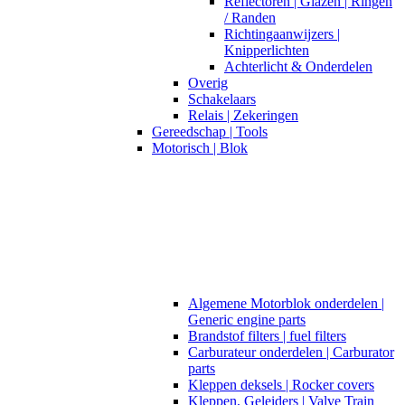
Reflectoren | Glazen | Ringen
/ Randen
Richtingaanwijzers |
Knipperlichten
Achterlicht & Onderdelen
Overig
Schakelaars
Relais | Zekeringen
Gereedschap | Tools
Motorisch | Blok
Algemene Motorblok onderdelen |
Generic engine parts
Brandstof filters | fuel filters
Carburateur onderdelen | Carburator
parts
Kleppen deksels | Rocker covers
Kleppen, Geleiders | Valve Train