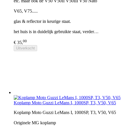
etc. maar ook de V50 V50II V50III V50 Nato
V65, V75.....
glas & reflector in keurige staat.
het huis is in duidelijk gebruikte staat, verder…
00
€ 35,
Uitverkocht
Koplamp Moto Guzzi LeMans I, 1000SP, T3, V50, V65
Koplamp Moto Guzzi LeMans I, 1000SP, T3, V50, V65
Originele MG koplamp