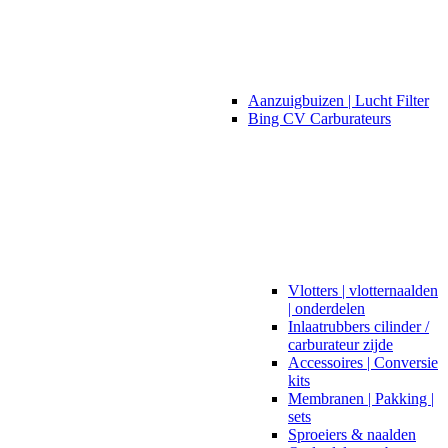
Aanzuigbuizen | Lucht Filter
Bing CV Carburateurs
Vlotters | vlotternaalden
| onderdelen
Inlaatrubbers cilinder /
carburateur zijde
Accessoires | Conversie
kits
Membranen | Pakking |
sets
Sproeiers & naalden