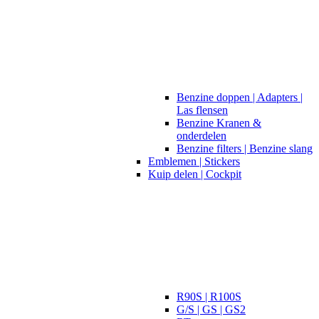
Benzine doppen | Adapters |
Las flensen
Benzine Kranen &
onderdelen
Benzine filters | Benzine slang
Emblemen | Stickers
Kuip delen | Cockpit
R90S | R100S
G/S | GS | GS2