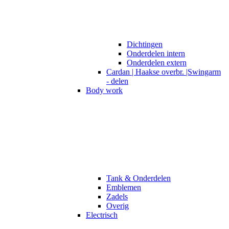
Dichtingen
Onderdelen intern
Onderdelen extern
Cardan | Haakse overbr. |Swingarm
- delen
Body work
Tank & Onderdelen
Emblemen
Zadels
Overig
Electrisch