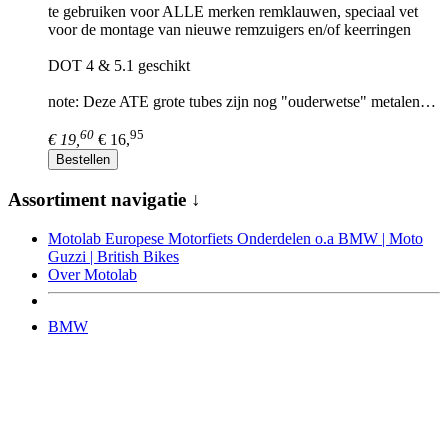
te gebruiken voor ALLE merken remklauwen, speciaal vet
voor de montage van nieuwe remzuigers en/of keerringen
DOT 4 & 5.1 geschikt
note: Deze ATE grote tubes zijn nog "ouderwetse" metalen…
60
95
€ 19,
€ 16,
Bestellen
Assortiment navigatie ↓
Motolab Europese Motorfiets Onderdelen o.a BMW | Moto
Guzzi | British Bikes
Over Motolab
BMW