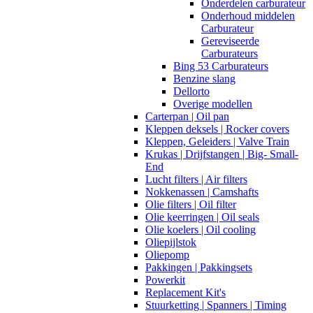
Onderdelen carburateur
Onderhoud middelen
Carburateur
Gereviseerde
Carburateurs
Bing 53 Carburateurs
Benzine slang
Dellorto
Overige modellen
Carterpan | Oil pan
Kleppen deksels | Rocker covers
Kleppen, Geleiders | Valve Train
Krukas | Drijfstangen | Big- Small-
End
Lucht filters | Air filters
Nokkenassen | Camshafts
Olie filters | Oil filter
Olie keerringen | Oil seals
Olie koelers | Oil cooling
Oliepijlstok
Oliepomp
Pakkingen | Pakkingsets
Powerkit
Replacement Kit's
Stuurketting | Spanners | Timing