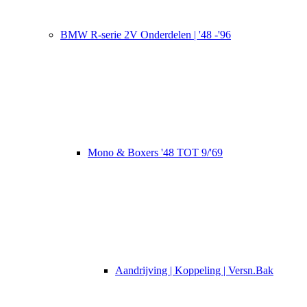
BMW R-serie 2V Onderdelen | '48 -'96
Mono & Boxers '48 TOT 9/'69
Aandrijving | Koppeling | Versn.Bak