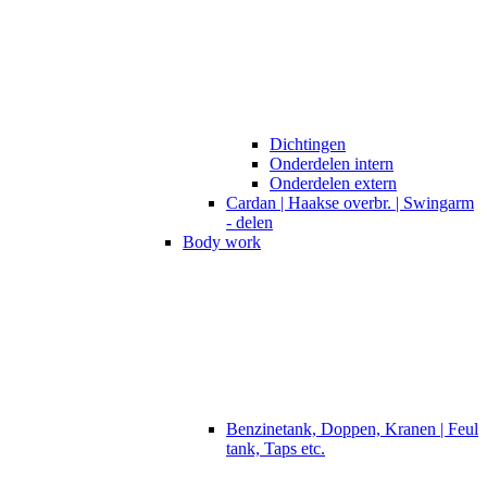
Dichtingen
Onderdelen intern
Onderdelen extern
Cardan | Haakse overbr. | Swingarm
- delen
Body work
Benzinetank, Doppen, Kranen | Feul
tank, Taps etc.