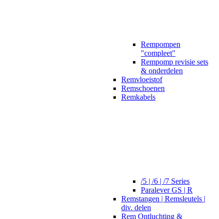
Rempompen
"compleet"
Rempomp revisie sets
& onderdelen
Remvloeistof
Remschoenen
Remkabels
/5 | /6 | /7 Series
Paralever GS | R
Remstangen | Remsleutels |
div. delen
Rem Ontluchting &