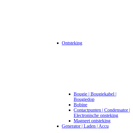
Ontsteking
Bougie | Bougiekabel |
Bougiedop
Bobine
Contactpunten | Condensator |
Electronische onsteking
Magneet ontsteking
Generator | Laden | Accu