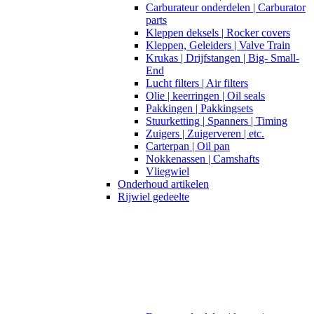
Carburateur onderdelen | Carburator
parts
Kleppen deksels | Rocker covers
Kleppen, Geleiders | Valve Train
Krukas | Drijfstangen | Big- Small-
End
Lucht filters | Air filters
Olie | keerringen | Oil seals
Pakkingen | Pakkingsets
Stuurketting | Spanners | Timing
Zuigers | Zuigerveren | etc.
Carterpan | Oil pan
Nokkenassen | Camshafts
Vliegwiel
Onderhoud artikelen
Rijwiel gedeelte