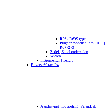
R26 - R69S types
Plugner modellen R25 | R51 |
R67 /2 /3
Zadel | Zadel onderdelen
Wielen
Instrumenten | Tellers
Boxers '69 t/m '94
Aandrijving | Koppeling | Versn.Bak