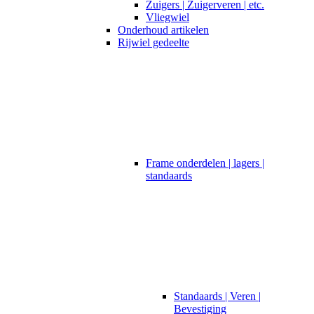
Zuigers | Zuigerveren | etc.
Vliegwiel
Onderhoud artikelen
Rijwiel gedeelte
Frame onderdelen | lagers |
standaards
Standaards | Veren |
Bevestiging