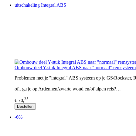
uitschakeling Integral ABS
Ombouw deel Y-stuk Integral ABS naar "normaal" remsyst
Problemen met je "integral" ABS systeem op je GS/Rockster, RT
of.. ga je op Ardennen/zwarte woud en/of alpen reis?…
35
€ 70,
Bestellen
-6%