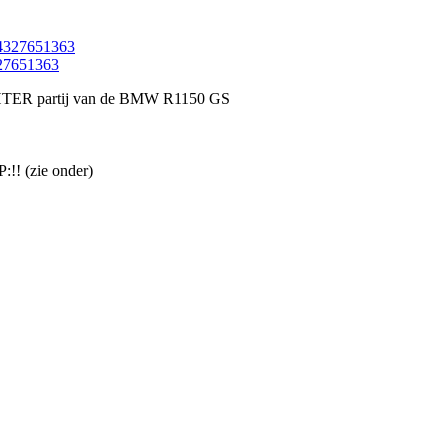
327651363
CHTER partij van de BMW R1150 GS
:!! (zie onder)