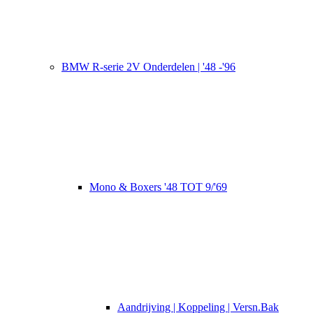
BMW R-serie 2V Onderdelen | '48 -'96
Mono & Boxers '48 TOT 9/'69
Aandrijving | Koppeling | Versn.Bak