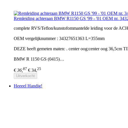
Remleiding achteraan BMW R1150 GS '99 - '01 OEM nr. 34
complete RVS/Teflon/kunstofommantelde leiding voor de A
OEM vergelijknummer : 34327651363 L=355mm
DEZE heeft gemeten maten: . center oog:center oog 36,5cm TIP
BMW R 1150 GS (0415)…
87
25
€ 36,
€ 34,
Uitverkocht
Heeeel Handig!