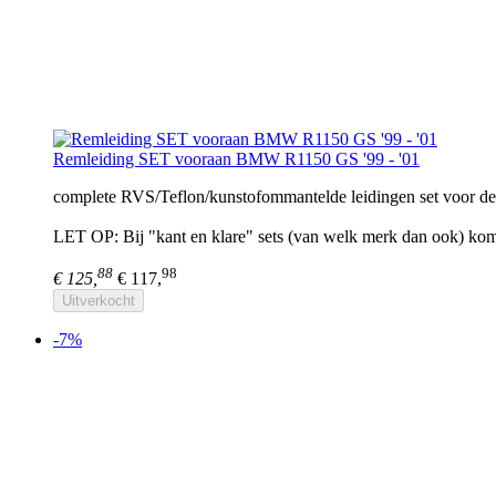
Remleiding SET vooraan BMW R1150 GS '99 - '01
complete RVS/Teflon/kunstofommantelde leidingen set voor d
LET OP: Bij "kant en klare" sets (van welk merk dan ook) komt
88
98
€ 125,
€ 117,
Uitverkocht
-7%