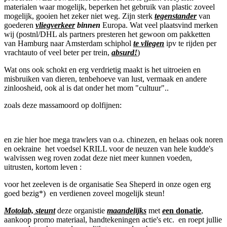
materialen waar mogelijk, beperken het gebruik van plastic zoveel
mogelijk, gooien het zeker niet weg. Zijn sterk
tegenstander
van
goederen
vliegverkeer
binnen
Europa. Wat veel plaatsvind merken
wij (postnl/DHL als partners presteren het gewoon om pakketten
van Hamburg naar Amsterdam schiphol
te vliegen
ipv te rijden per
vrachtauto of veel beter per trein,
absurd!
)
Wat ons ook schokt en erg verdrietig maakt is het uitroeien en
misbruiken van dieren, tenbehoeve van lust, vermaak en andere
zinloosheid, ook al is dat onder het mom "cultuur"..
zoals deze massamoord op dolfijnen:
en zie hier hoe mega trawlers van o.a. chinezen, en helaas ook noren
en oekraine het voedsel KRILL voor de neuzen van hele kudde's
walvissen weg roven zodat deze niet meer kunnen voeden,
uitrusten, kortom leven :
voor het zeeleven is de organisatie Sea Sheperd in onze ogen erg
goed bezig*) en verdienen zoveel mogelijk steun!
Motolab, steunt
deze organistie
maandelijks
met
e
en donatie
,
aankoop promo materiaal, handtekeningen actie's etc. en roept jullie