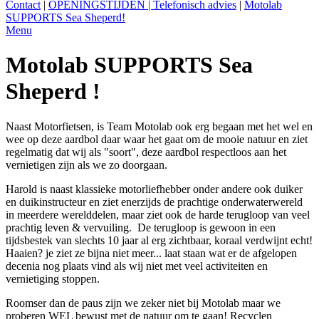
Contact
|
OPENINGSTIJDEN | Telefonisch advies
|
Motolab
SUPPORTS Sea Sheperd!
Menu
Motolab SUPPORTS Sea
Sheperd !
Naast Motorfietsen, is Team Motolab ook erg begaan met het wel en
wee op deze aardbol daar waar het gaat om de mooie natuur en ziet
regelmatig dat wij als "soort", deze aardbol respectloos aan het
vernietigen zijn als we zo doorgaan.
Harold is naast klassieke motorliefhebber onder andere ook duiker
en duikinstructeur en ziet enerzijds de prachtige onderwaterwereld
in meerdere werelddelen, maar ziet ook de harde terugloop van veel
prachtig leven & vervuiling. De terugloop is gewoon in een
tijdsbestek van slechts 10 jaar al erg zichtbaar, koraal verdwijnt echt!
Haaien? je ziet ze bijna niet meer... laat staan wat er de afgelopen
decenia nog plaats vind als wij niet met veel activiteiten en
vernietiging stoppen.
Roomser dan de paus zijn we zeker niet bij Motolab maar we
proberen WEL bewust met de natuur om te gaan! Recyclen