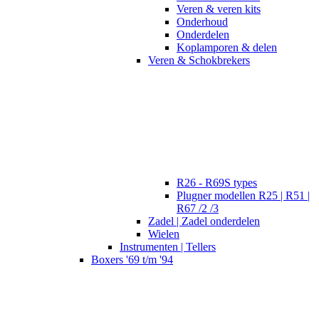
Veren & veren kits
Onderhoud
Onderdelen
Koplamporen & delen
Veren & Schokbrekers
R26 - R69S types
Plugner modellen R25 | R51 |
R67 /2 /3
Zadel | Zadel onderdelen
Wielen
Instrumenten | Tellers
Boxers '69 t/m '94