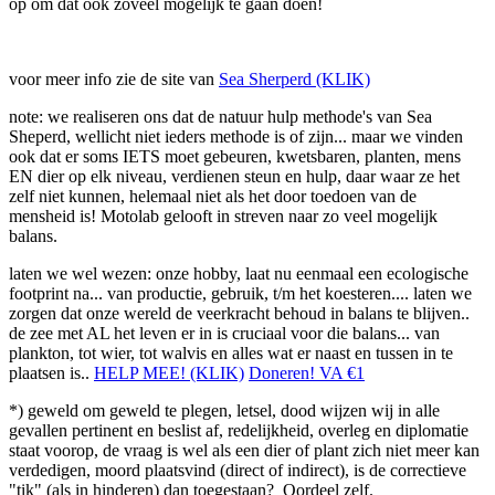
op om dat ook zoveel mogelijk te gaan doen!
voor meer info zie de site van
Sea Sherperd (KLIK)
note: we realiseren ons dat de natuur hulp methode's van Sea
Sheperd, wellicht niet ieders methode is of zijn... maar we vinden
ook dat er soms IETS moet gebeuren, kwetsbaren, planten, mens
EN dier op elk niveau, verdienen steun en hulp, daar waar ze het
zelf niet kunnen, helemaal niet als het door toedoen van de
mensheid is! Motolab gelooft in streven naar zo veel mogelijk
balans.
laten we wel wezen: onze hobby, laat nu eenmaal een ecologische
footprint na... van productie, gebruik, t/m het koesteren.... laten we
zorgen dat onze wereld de veerkracht behoud in balans te blijven..
de zee met AL het leven er in is cruciaal voor die balans... van
plankton, tot wier, tot walvis en alles wat er naast en tussen in te
plaatsen is..
HELP MEE! (KLIK)
Doneren! VA €1
*) geweld om geweld te plegen, letsel, dood wijzen wij in alle
gevallen pertinent en beslist af, redelijkheid, overleg en diplomatie
staat voorop, de vraag is wel als een dier of plant zich niet meer kan
verdedigen, moord plaatsvind (direct of indirect), is de correctieve
"tik" (als in hinderen) dan toegestaan? Oordeel zelf.