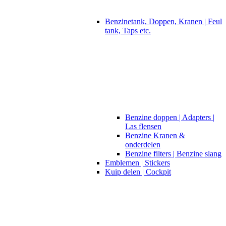
Benzinetank, Doppen, Kranen | Feul
tank, Taps etc.
Benzine doppen | Adapters |
Las flensen
Benzine Kranen &
onderdelen
Benzine filters | Benzine slang
Emblemen | Stickers
Kuip delen | Cockpit