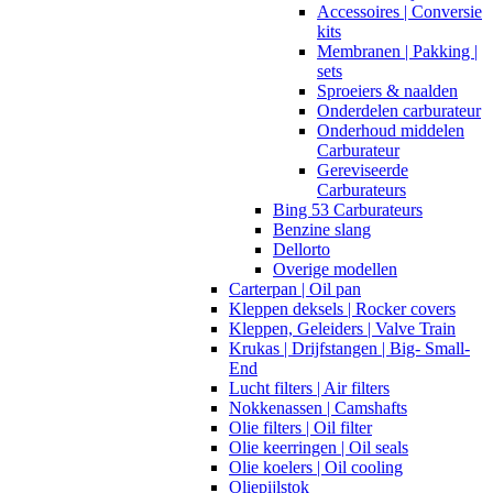
Accessoires | Conversie
kits
Membranen | Pakking |
sets
Sproeiers & naalden
Onderdelen carburateur
Onderhoud middelen
Carburateur
Gereviseerde
Carburateurs
Bing 53 Carburateurs
Benzine slang
Dellorto
Overige modellen
Carterpan | Oil pan
Kleppen deksels | Rocker covers
Kleppen, Geleiders | Valve Train
Krukas | Drijfstangen | Big- Small-
End
Lucht filters | Air filters
Nokkenassen | Camshafts
Olie filters | Oil filter
Olie keerringen | Oil seals
Olie koelers | Oil cooling
Oliepijlstok