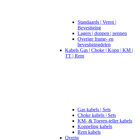
Standaards | Veren |
Bevestiging
Lagers | doppen | pennen
Overige frame- en
bevestigingdelen
Kabels Gas | Choke | Kopp | KM |
TT | Rem
Gas kabels | Sets
Choke kabels | Sets
KM- & Toeren-teller kabels
Koppeling kabels
Rem kabels
Overig