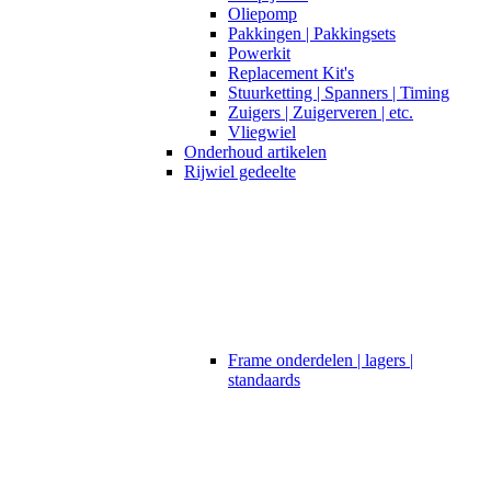
Oliepomp
Pakkingen | Pakkingsets
Powerkit
Replacement Kit's
Stuurketting | Spanners | Timing
Zuigers | Zuigerveren | etc.
Vliegwiel
Onderhoud artikelen
Rijwiel gedeelte
Frame onderdelen | lagers |
standaards