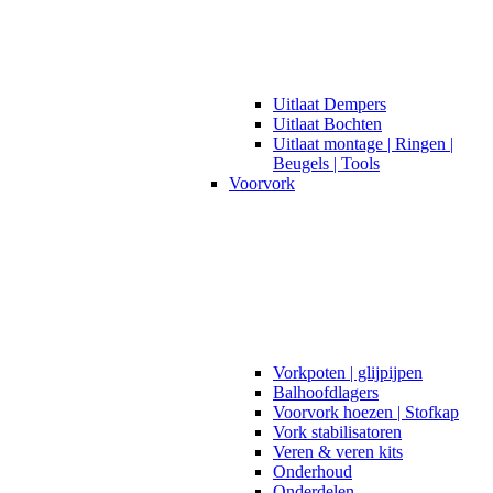
Uitlaat Dempers
Uitlaat Bochten
Uitlaat montage | Ringen |
Beugels | Tools
Voorvork
Vorkpoten | glijpijpen
Balhoofdlagers
Voorvork hoezen | Stofkap
Vork stabilisatoren
Veren & veren kits
Onderhoud
Onderdelen