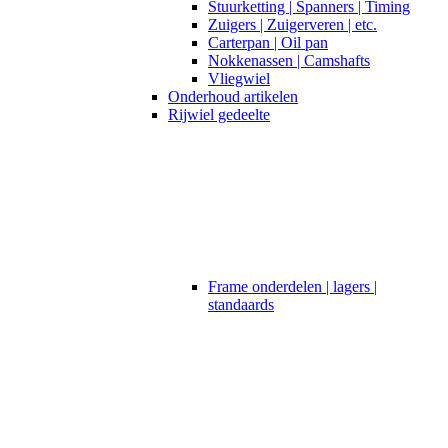
Stuurketting | Spanners | Timing
Zuigers | Zuigerveren | etc.
Carterpan | Oil pan
Nokkenassen | Camshafts
Vliegwiel
Onderhoud artikelen
Rijwiel gedeelte
Frame onderdelen | lagers |
standaards