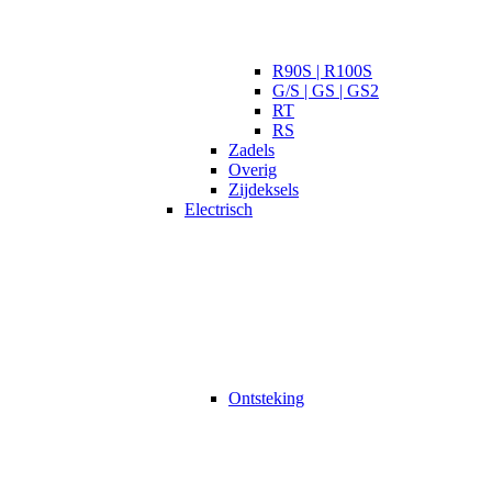
R90S | R100S
G/S | GS | GS2
RT
RS
Zadels
Overig
Zijdeksels
Electrisch
Ontsteking