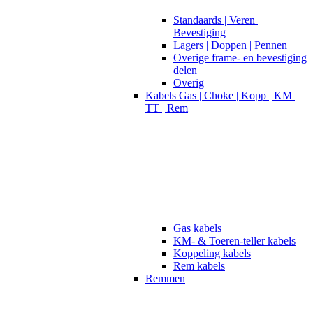
Standaards | Veren |
Bevestiging
Lagers | Doppen | Pennen
Overige frame- en bevestiging
delen
Overig
Kabels Gas | Choke | Kopp | KM |
TT | Rem
Gas kabels
KM- & Toeren-teller kabels
Koppeling kabels
Rem kabels
Remmen