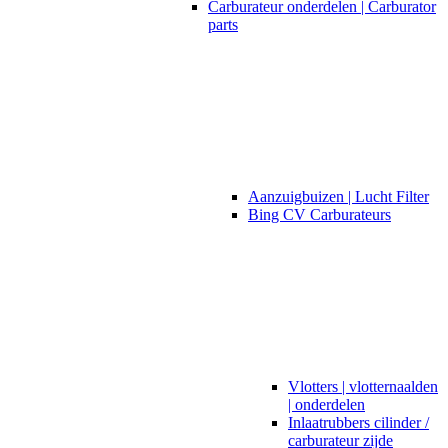
Carburateur onderdelen | Carburator
parts
Aanzuigbuizen | Lucht Filter
Bing CV Carburateurs
Vlotters | vlotternaalden
| onderdelen
Inlaatrubbers cilinder /
carburateur zijde