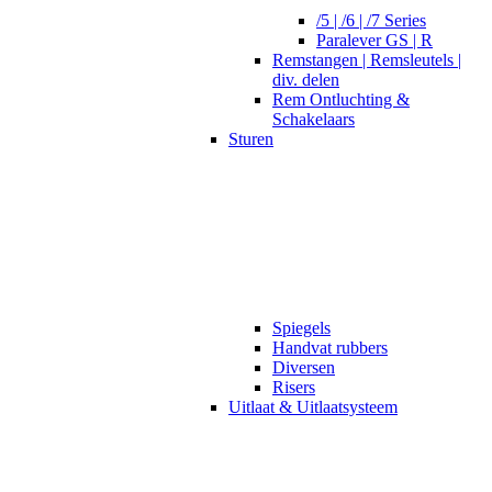
/5 | /6 | /7 Series
Paralever GS | R
Remstangen | Remsleutels |
div. delen
Rem Ontluchting &
Schakelaars
Sturen
Spiegels
Handvat rubbers
Diversen
Risers
Uitlaat & Uitlaatsysteem