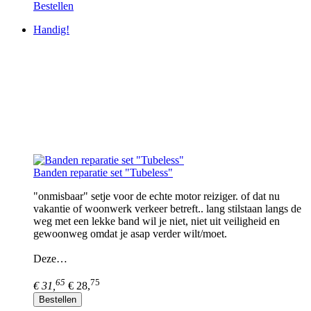
Bestellen
Handig!
Banden reparatie set "Tubeless"
"onmisbaar" setje voor de echte motor reiziger. of dat nu
vakantie of woonwerk verkeer betreft.. lang stilstaan langs de
weg met een lekke band wil je niet, niet uit veiligheid en
gewoonweg omdat je asap verder wilt/moet.
Deze…
65
75
€ 31,
€ 28,
Bestellen