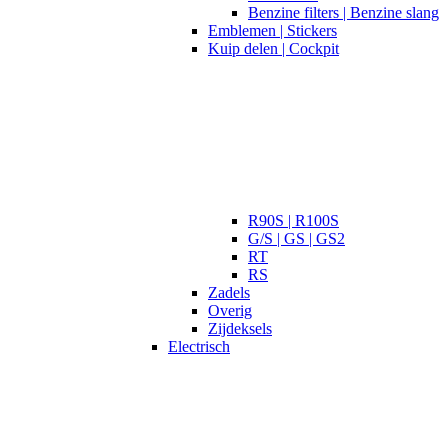
Benzine filters | Benzine slang
Emblemen | Stickers
Kuip delen | Cockpit
R90S | R100S
G/S | GS | GS2
RT
RS
Zadels
Overig
Zijdeksels
Electrisch