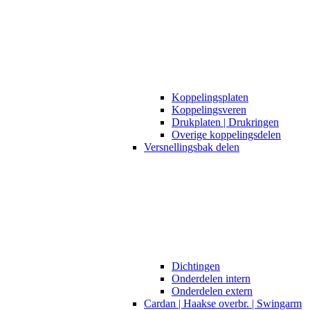
Koppelingsplaten
Koppelingsveren
Drukplaten | Drukringen
Overige koppelingsdelen
Versnellingsbak delen
Dichtingen
Onderdelen intern
Onderdelen extern
Cardan | Haakse overbr. | Swingarm