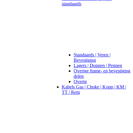
standaards
Standaards | Veren |
Bevestiging
Lagers | Doppen | Pennen
Overige frame- en bevestiging
delen
Overig
Kabels Gas | Choke | Kopp | KM |
TT | Rem