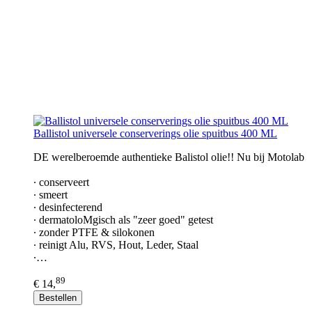
Ballistol universele conserverings olie spuitbus 400 ML
DE werelberoemde authentieke Balistol olie!! Nu bij Motolab
∙ conserveert
∙ smeert
∙ desinfecterend
∙ dermatoloMgisch als "zeer goed" getest
∙ zonder PTFE & silokonen
∙ reinigt Alu, RVS, Hout, Leder, Staal
∙…
89
€ 14,
Bestellen