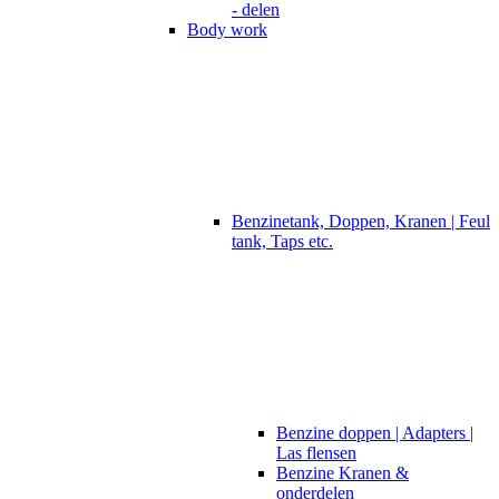
- delen
Body work
Benzinetank, Doppen, Kranen | Feul
tank, Taps etc.
Benzine doppen | Adapters |
Las flensen
Benzine Kranen &
onderdelen