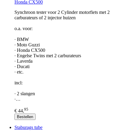
Honda CX500
Synchroon tester voor 2 Cylinder motorfiets met 2
carburateurs of 2 injector huizen
o.a. voor:
∙ BMW
∙ Moto Guzzi
∙ Honda CX500
∙ Engelse Twins met 2 carburateurs
∙ Laverda
∙ Ducati
∙ etc.
incl:
∙ 2 slangen
∙…
95
€ 44,
Bestellen
Staburags tube