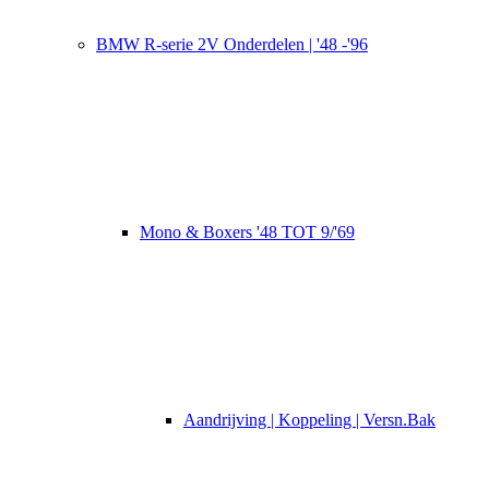
BMW R-serie 2V Onderdelen | '48 -'96
Mono & Boxers '48 TOT 9/'69
Aandrijving | Koppeling | Versn.Bak