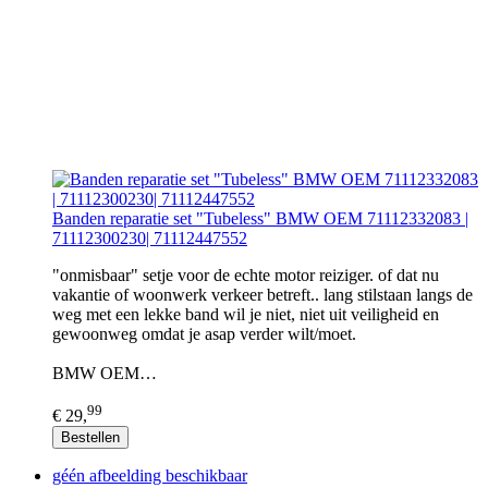
Banden reparatie set "Tubeless" BMW OEM 71112332083 |
71112300230| 71112447552
"onmisbaar" setje voor de echte motor reiziger. of dat nu
vakantie of woonwerk verkeer betreft.. lang stilstaan langs de
weg met een lekke band wil je niet, niet uit veiligheid en
gewoonweg omdat je asap verder wilt/moet.
BMW OEM…
99
€ 29,
Bestellen
géén afbeelding beschikbaar