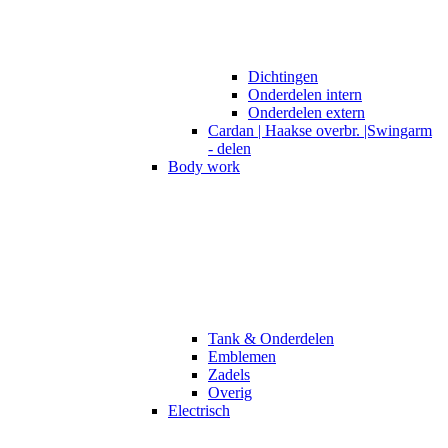
Dichtingen
Onderdelen intern
Onderdelen extern
Cardan | Haakse overbr. |Swingarm
- delen
Body work
Tank & Onderdelen
Emblemen
Zadels
Overig
Electrisch