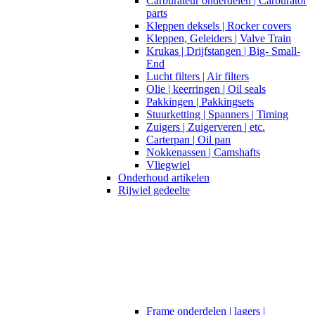
Carburateur onderdelen | Carburator
parts
Kleppen deksels | Rocker covers
Kleppen, Geleiders | Valve Train
Krukas | Drijfstangen | Big- Small-
End
Lucht filters | Air filters
Olie | keerringen | Oil seals
Pakkingen | Pakkingsets
Stuurketting | Spanners | Timing
Zuigers | Zuigerveren | etc.
Carterpan | Oil pan
Nokkenassen | Camshafts
Vliegwiel
Onderhoud artikelen
Rijwiel gedeelte
Frame onderdelen | lagers |