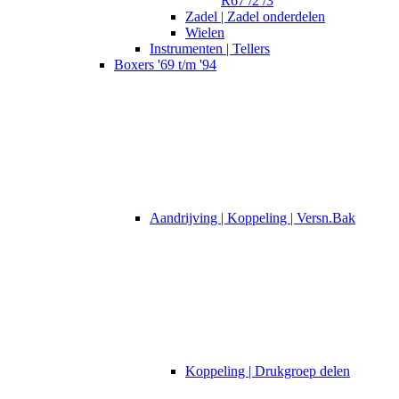
R67 /2 /3
Zadel | Zadel onderdelen
Wielen
Instrumenten | Tellers
Boxers '69 t/m '94
Aandrijving | Koppeling | Versn.Bak
Koppeling | Drukgroep delen