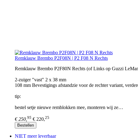
Remklauw Brembo P2F08N | P2 F08 N Rechts
Remklauw Brembo P2F80N Rechts (of Links op Guzzi LeMans
2-zuiger "vast" 2 x 38 mm
108 mm Bevestigings afstandzie voor de rechter variant, verder
tip:
bestel setje nieuwe remblokken mee, monteren wij ze…
95
25
€ 250,
€ 220,
Bestellen
NIET meer leverbaar