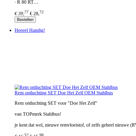
∙ R 80 RT…
77
72
€ 39,
€ 28,
Bestellen
Heeeel Handig!
Rem ontluchting SET Doe Het Zelf OEM Stahlbus
Rem ontluchting SET voor "Doe Het Zelf"
van TOPmerk Stahlbus!
je kent dat wel, nieuwe remvloeistof, of zelfs geheel nieuwe (
52
98