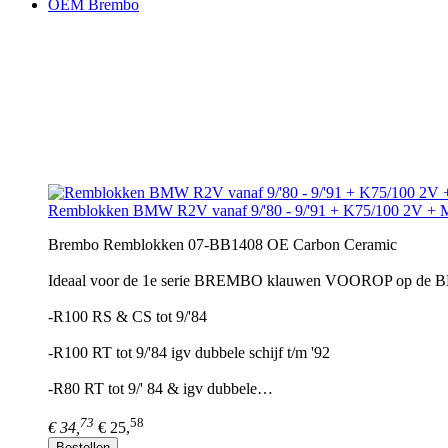
OEM Brembo
Remblokken BMW R2V vanaf 9/'80 - 9/'91 + K75/100 2V +
Brembo Remblokken 07-BB1408 OE Carbon Ceramic
Ideaal voor de 1e serie BREMBO klauwen VOOROP op de
-R100 RS & CS tot 9/'84
-R100 RT tot 9/'84 igv dubbele schijf t/m '92
-R80 RT tot 9/' 84 & igv dubbele…
73
58
€ 34,
€ 25,
Bestellen