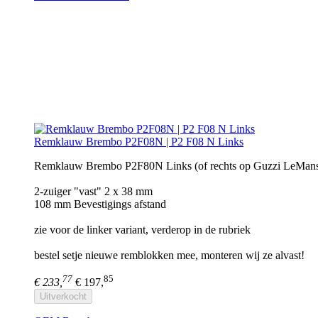
Remklauw Brembo P2F08N | P2 F08 N Links
Remklauw Brembo P2F80N Links (of rechts op Guzzi LeMans
2-zuiger "vast" 2 x 38 mm
108 mm Bevestigings afstand
zie voor de linker variant, verderop in de rubriek
bestel setje nieuwe remblokken mee, monteren wij ze alvast!
77
85
€ 233,
€ 197,
Uitverkocht