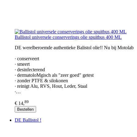
Ballistol universele conserverings olie spuitbus 400 ML
DE werelberoemde authentieke Balistol olie!! Nu bij Motolab
∙ conserveert
∙ smeert
∙ desinfecterend
∙ dermatoloMgisch als "zeer goed" getest
∙ zonder PTFE & silokonen
∙ reinigt Alu, RVS, Hout, Leder, Staal
∙…
89
€ 14,
Bestellen
DE Ballistol !