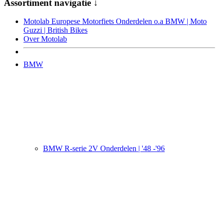
Assortiment navigatie ↓
Motolab Europese Motorfiets Onderdelen o.a BMW | Moto
Guzzi | British Bikes
Over Motolab
BMW
BMW R-serie 2V Onderdelen | '48 -'96