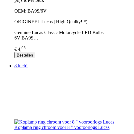
prijs is Per Stuk
OEM: BA9S/6V
ORIGINEEL Lucas | High Quality! *)
Genuine Lucas Classic Motorcycle LED Bulbs
6V BA9S…
98
€ 4,
Bestellen
8 inch!
Koplamp ring chroom voor 8 " vooroorlogs Lucas