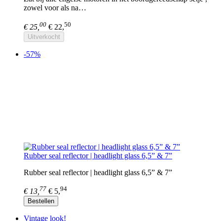
zowel voor als na…
00
50
€ 25,
€ 22,
Uitverkocht
-57%
Rubber seal reflector | headlight glass 6,5” & 7”
Rubber seal reflector | headlight glass 6,5” & 7”
77
94
€ 13,
€ 5,
Bestellen
Vintage look!