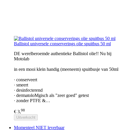
Ballistol universele conserverings olie spuitbus 50 ml
DE werelberoemde authentieke Ballistol olie!! Nu bij
Motolab
in een mooi klein handig (meeneem) spuitbusje van 50ml
∙ conserveert
∙ smeert
∙ desinfecterend
∙ dermatoloMgisch als "zeer goed" getest
∙ zonder PTFE &…
98
€ 3,
Uitverkocht
Momenteel NIET leverbaar