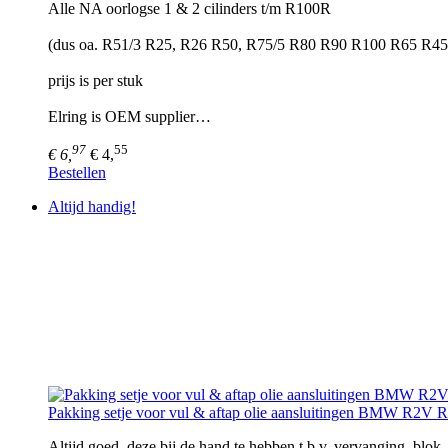
Alle NA oorlogse 1 & 2 cilinders t/m R100R
(dus oa. R51/3 R25, R26 R50, R75/5 R80 R90 R100 R65 R45, 
prijs is per stuk
Elring is OEM supplier…
97
55
€ 6,
€ 4,
Bestellen
Altijd handig!
Pakking setje voor vul & aftap olie aansluitingen BMW R2V
Altijd goed. deze bij de hand te hebben t.b.v. vervanging, blok,