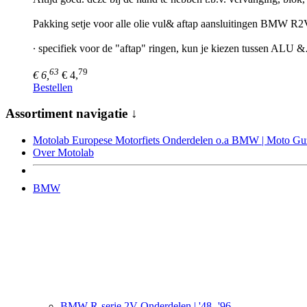
Pakking setje voor alle olie vul& aftap aansluitingen BMW 
∙ specifiek voor de "aftap" ringen, kun je kiezen tussen ALU 
63
79
€ 6,
€ 4,
Bestellen
Assortiment navigatie ↓
Motolab Europese Motorfiets Onderdelen o.a BMW | Moto Guzz
Over Motolab
BMW
BMW R-serie 2V Onderdelen | '48 -'96