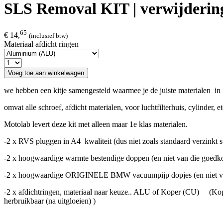
SLS Removal KIT | verwijdering 
65
€ 14,
(inclusief btw)
Materiaal afdicht ringen
Voeg toe aan winkelwagen
we hebben een kitje samengesteld waarmee je de juiste materialen in
omvat alle schroef, afdicht materialen, voor luchtfilterhuis, cylinder, et
Motolab levert deze kit met alleen maar 1e klas materialen.
-2 x RVS pluggen in A4 kwaliteit (dus niet zoals standaard verzinkt s
-2 x hoogwaardige warmte bestendige doppen (en niet van die goedk
-2 x hoogwaardige ORIGINELE BMW vacuumpijp dopjes (en niet van
-2 x afdichtringen, materiaal naar keuze.. ALU of Koper (CU) (Koper 
herbruikbaar (na uitgloeien) )