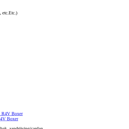
etc.Etc.)
 R4V Boxer
 bak, aandrijving/cardan