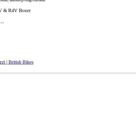
R2V & R4V Boxer
&…
i | British Bikes