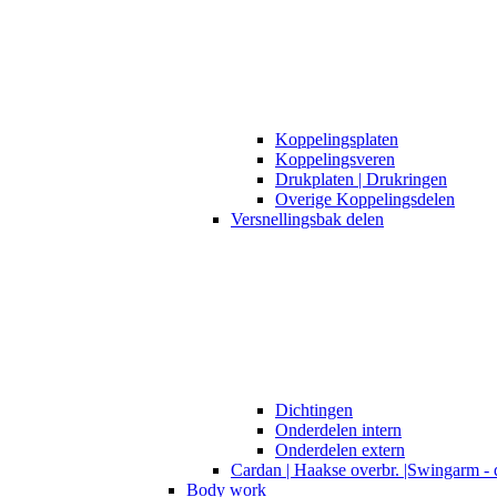
Koppelingsplaten
Koppelingsveren
Drukplaten | Drukringen
Overige Koppelingsdelen
Versnellingsbak delen
Dichtingen
Onderdelen intern
Onderdelen extern
Cardan | Haakse overbr. |Swingarm - 
Body work