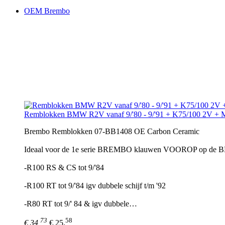
OEM Brembo
Remblokken BMW R2V vanaf 9/'80 - 9/'91 + K75/100 2V +
Brembo Remblokken 07-BB1408 OE Carbon Ceramic
Ideaal voor de 1e serie BREMBO klauwen VOOROP op de
-R100 RS & CS tot 9/'84
-R100 RT tot 9/'84 igv dubbele schijf t/m '92
-R80 RT tot 9/' 84 & igv dubbele…
73
58
€ 34,
€ 25,