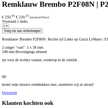
Remklauw Brembo P2F08N | P2
95
25
€ 250,
€ 220,
(inclusief btw)
Voorraad 2 stuks
Voeg toe aan winkelwagen
Remklauw Brembo P2F80N Rechts (of Links op Guzzi LeMans | S3
2-zuiger "vast" 2 x 38 mm
108 mm Bevestigings afstand
zie voor de rechter variant, verderop in de rubriek
tip:
bestel setje nieuwe remblokken mee, monteren wij ze alvast!
Overzicht
Klanten kochten ook