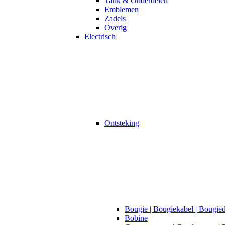
Tank & Onderdelen
Emblemen
Zadels
Overig
Electrisch
Ontsteking
Bougie | Bougiekabel | Bougie
Bobine