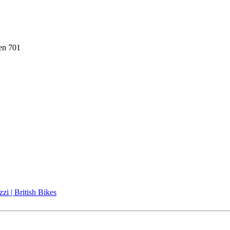
en 701
i | British Bikes