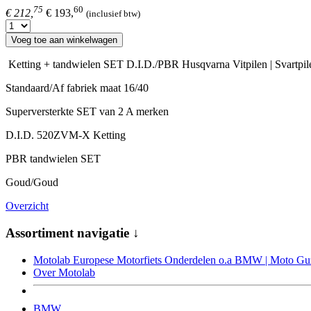
75
60
€ 212,
€ 193,
(inclusief btw)
Voeg toe aan winkelwagen
Ketting + tandwielen SET D.I.D./PBR Husqvarna Vitpilen | Svartpil
Standaard/Af fabriek maat 16/40
Superversterkte SET van 2 A merken
D.I.D. 520ZVM-X Ketting
PBR tandwielen SET
Goud/Goud
Overzicht
Assortiment navigatie ↓
Motolab Europese Motorfiets Onderdelen o.a BMW | Moto Guzz
Over Motolab
BMW