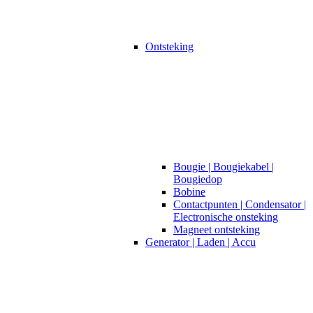
Ontsteking
Bougie | Bougiekabel |
Bougiedop
Bobine
Contactpunten | Condensator |
Electronische onsteking
Magneet ontsteking
Generator | Laden | Accu