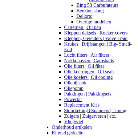
Bing 53 Carburateurs
Benzine slang
Dellorto
Overige modellen
Carterpan | Oil pan
Kleppen deksels | Rocker covers
Kleppen, Geleiders | Valve Train
Krukas | Drijfstangen | Big- Small-
End
Lucht filters | Air filters
Nokkenassen | Camshafts
Olie filters | Oil filter
Olie keerringen | Oil seals
Olie koelers | Oil cooling
Oliepijlstok
Oliepomp
Pakkingen | Pakkingsets
Powerkit
Replacement Kit's
Stuurketting | Spanners | Timing
Zuigers | Zuigerveren | etc.
Vliegwiel
Onderhoud artikelen
Rijwiel gedeelte