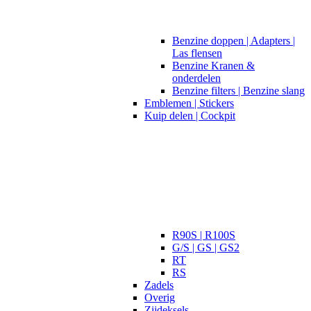
Benzine doppen | Adapters |
Las flensen
Benzine Kranen &
onderdelen
Benzine filters | Benzine slang
Emblemen | Stickers
Kuip delen | Cockpit
R90S | R100S
G/S | GS | GS2
RT
RS
Zadels
Overig
Zijdeksels