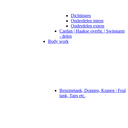
Dichtingen
Onderdelen intern
Onderdelen extern
Cardan | Haakse overbr. | Swingarm
- delen
Body work
Benzinetank, Doppen, Kranen | Feul
tank, Taps etc.