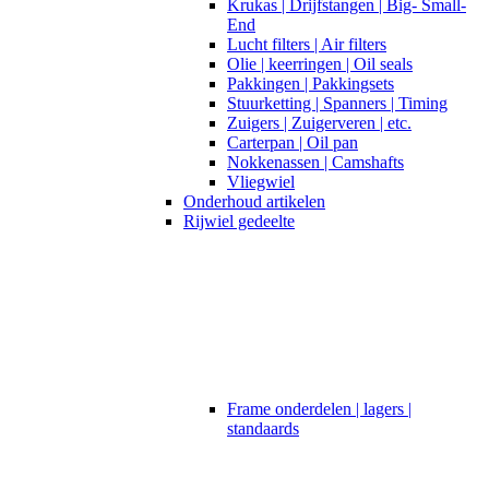
Krukas | Drijfstangen | Big- Small-
End
Lucht filters | Air filters
Olie | keerringen | Oil seals
Pakkingen | Pakkingsets
Stuurketting | Spanners | Timing
Zuigers | Zuigerveren | etc.
Carterpan | Oil pan
Nokkenassen | Camshafts
Vliegwiel
Onderhoud artikelen
Rijwiel gedeelte
Frame onderdelen | lagers |
standaards