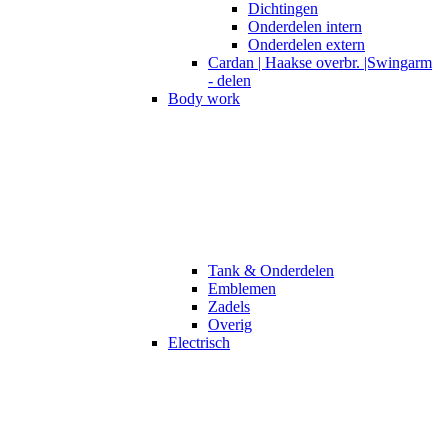
Dichtingen
Onderdelen intern
Onderdelen extern
Cardan | Haakse overbr. |Swingarm
- delen
Body work
Tank & Onderdelen
Emblemen
Zadels
Overig
Electrisch