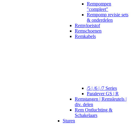
Rempompen
"compleet"
Rempomp revisie sets
& onderdelen
Remvloeistof
Remschoenen
Remkabels
/5 | /6 | /7 Series
Paralever GS | R
Remstangen | Remsleutels |
div. delen
Rem Ontluchting &
Schakelaars
Sturen