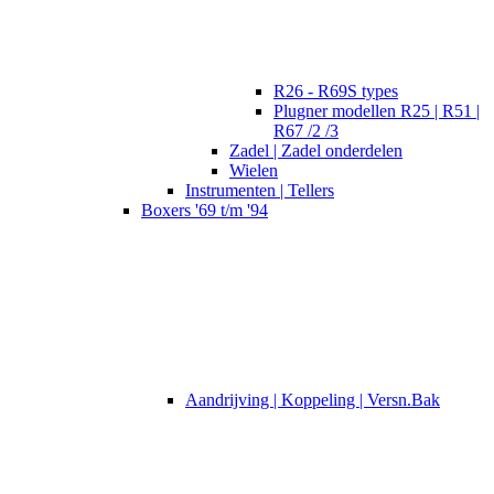
R26 - R69S types
Plugner modellen R25 | R51 |
R67 /2 /3
Zadel | Zadel onderdelen
Wielen
Instrumenten | Tellers
Boxers '69 t/m '94
Aandrijving | Koppeling | Versn.Bak