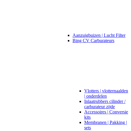
Aanzuigbuizen | Lucht Filter
Bing CV Carburateurs
Vlotters | vlotternaalden
| onderdelen
Inlaatrubbers cilinder /
carburateur zijde
Accessoires | Conversie
kits
Membranen | Pakking |
sets