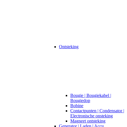
Ontsteking
Bougie | Bougiekabel |
Bougiedop
Bobine
Contactpunten | Condensator |
Electronische onsteking
Magneet ontsteking
Generator | Laden | Accu