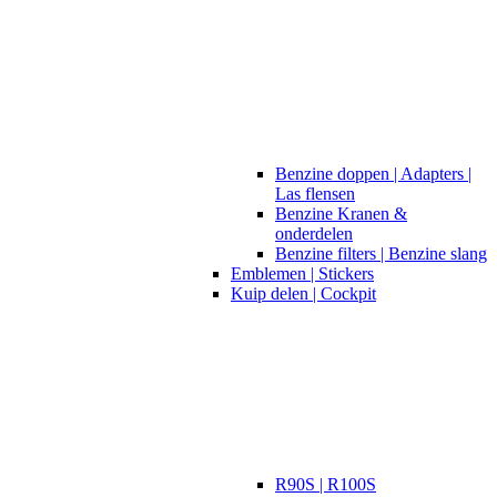
Benzine doppen | Adapters |
Las flensen
Benzine Kranen &
onderdelen
Benzine filters | Benzine slang
Emblemen | Stickers
Kuip delen | Cockpit
R90S | R100S