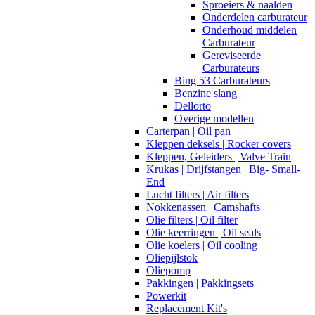
Sproeiers & naalden
Onderdelen carburateur
Onderhoud middelen
Carburateur
Gereviseerde
Carburateurs
Bing 53 Carburateurs
Benzine slang
Dellorto
Overige modellen
Carterpan | Oil pan
Kleppen deksels | Rocker covers
Kleppen, Geleiders | Valve Train
Krukas | Drijfstangen | Big- Small-
End
Lucht filters | Air filters
Nokkenassen | Camshafts
Olie filters | Oil filter
Olie keerringen | Oil seals
Olie koelers | Oil cooling
Oliepijlstok
Oliepomp
Pakkingen | Pakkingsets
Powerkit
Replacement Kit's