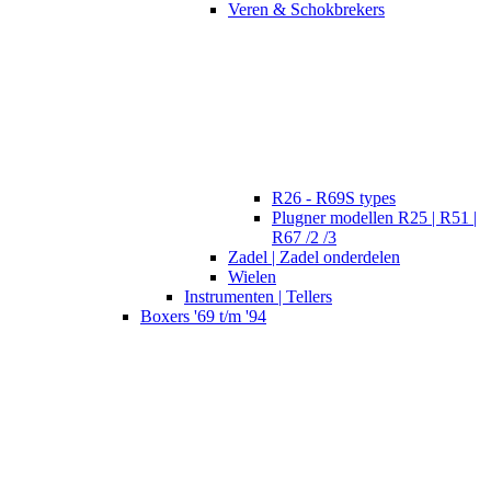
Veren & Schokbrekers
R26 - R69S types
Plugner modellen R25 | R51 |
R67 /2 /3
Zadel | Zadel onderdelen
Wielen
Instrumenten | Tellers
Boxers '69 t/m '94