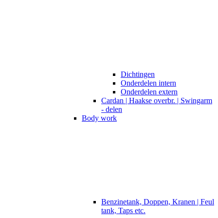
Dichtingen
Onderdelen intern
Onderdelen extern
Cardan | Haakse overbr. | Swingarm
- delen
Body work
Benzinetank, Doppen, Kranen | Feul
tank, Taps etc.