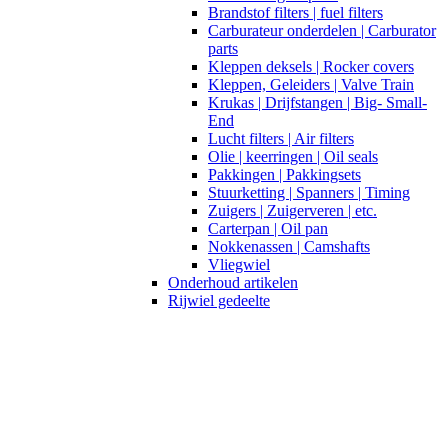
Brandstof filters | fuel filters
Carburateur onderdelen | Carburator
parts
Kleppen deksels | Rocker covers
Kleppen, Geleiders | Valve Train
Krukas | Drijfstangen | Big- Small-
End
Lucht filters | Air filters
Olie | keerringen | Oil seals
Pakkingen | Pakkingsets
Stuurketting | Spanners | Timing
Zuigers | Zuigerveren | etc.
Carterpan | Oil pan
Nokkenassen | Camshafts
Vliegwiel
Onderhoud artikelen
Rijwiel gedeelte