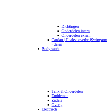
Dichtingen
Onderdelen intern
Onderdelen extern
Cardan | Haakse overbr. |Swingarm
- delen
Body work
Tank & Onderdelen
Emblemen
Zadels
Overig
Electrisch