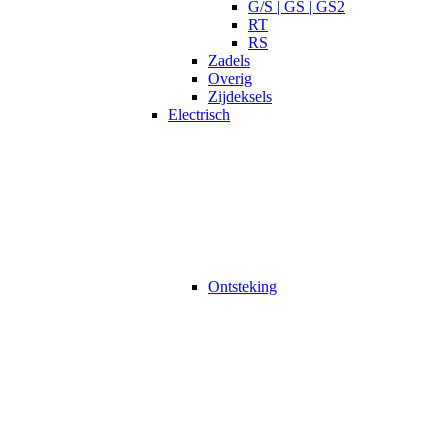
G/S | GS | GS2
RT
RS
Zadels
Overig
Zijdeksels
Electrisch
Ontsteking