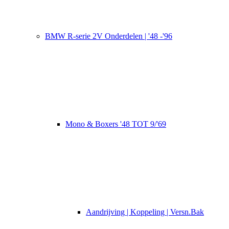
BMW R-serie 2V Onderdelen | '48 -'96
Mono & Boxers '48 TOT 9/'69
Aandrijving | Koppeling | Versn.Bak