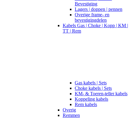
Bevestiging
Lagers | doppen | pennen
Overige frame- en
bevestigingdelen
Kabels Gas | Choke | Kopp | KM |
TT | Rem
Gas kabels | Sets
Choke kabels | Sets
KM- & Toeren-teller kabels
Koppeling kabels
Rem kabels
Overig
Remmen