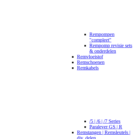
Rempompen
"compleet"
Rempomp revisie sets
& onderdelen
Remvloeistof
Remschoenen
Remkabels
/5 | /6 | /7 Series
Paralever GS | R
Remstangen | Remsleutels |
div. delen