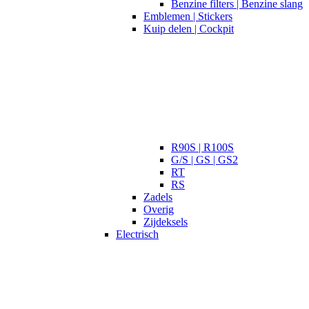
Benzine filters | Benzine slang
Emblemen | Stickers
Kuip delen | Cockpit
R90S | R100S
G/S | GS | GS2
RT
RS
Zadels
Overig
Zijdeksels
Electrisch