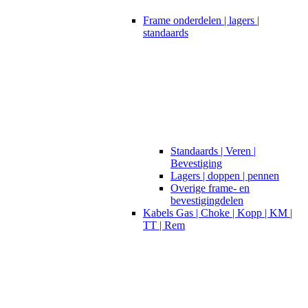
Frame onderdelen | lagers |
standaards
Standaards | Veren |
Bevestiging
Lagers | doppen | pennen
Overige frame- en
bevestigingdelen
Kabels Gas | Choke | Kopp | KM |
TT | Rem