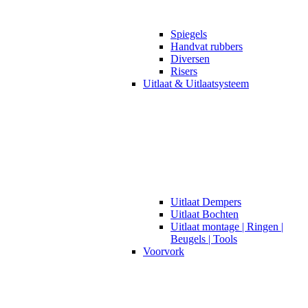
Spiegels
Handvat rubbers
Diversen
Risers
Uitlaat & Uitlaatsysteem
Uitlaat Dempers
Uitlaat Bochten
Uitlaat montage | Ringen |
Beugels | Tools
Voorvork