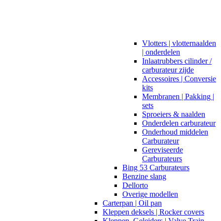
Vlotters | vlotternaalden
| onderdelen
Inlaatrubbers cilinder /
carburateur zijde
Accessoires | Conversie
kits
Membranen | Pakking |
sets
Sproeiers & naalden
Onderdelen carburateur
Onderhoud middelen
Carburateur
Gereviseerde
Carburateurs
Bing 53 Carburateurs
Benzine slang
Dellorto
Overige modellen
Carterpan | Oil pan
Kleppen deksels | Rocker covers
Kleppen, Geleiders | Valve Train