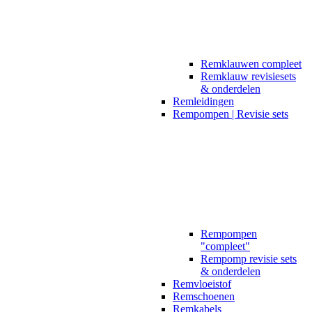
Remklauwen compleet
Remklauw revisiesets
& onderdelen
Remleidingen
Rempompen | Revisie sets
Rempompen
"compleet"
Rempomp revisie sets
& onderdelen
Remvloeistof
Remschoenen
Remkabels