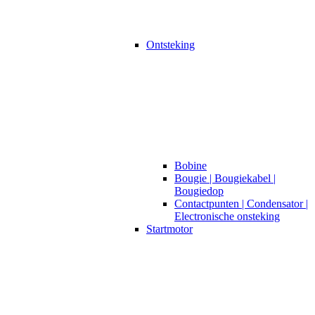
Ontsteking
Bobine
Bougie | Bougiekabel |
Bougiedop
Contactpunten | Condensator |
Electronische onsteking
Startmotor