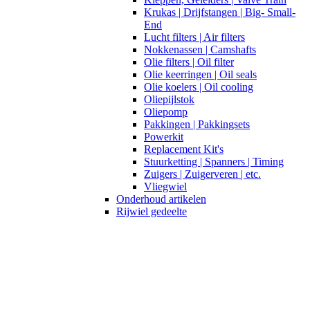
Krukas | Drijfstangen | Big- Small-
End
Lucht filters | Air filters
Nokkenassen | Camshafts
Olie filters | Oil filter
Olie keerringen | Oil seals
Olie koelers | Oil cooling
Oliepijlstok
Oliepomp
Pakkingen | Pakkingsets
Powerkit
Replacement Kit's
Stuurketting | Spanners | Timing
Zuigers | Zuigerveren | etc.
Vliegwiel
Onderhoud artikelen
Rijwiel gedeelte