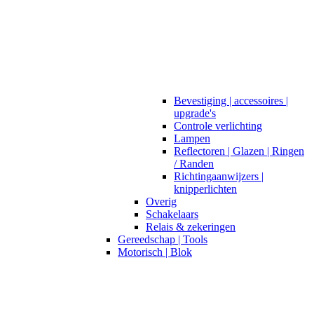
Bevestiging | accessoires |
upgrade's
Controle verlichting
Lampen
Reflectoren | Glazen | Ringen
/ Randen
Richtingaanwijzers |
knipperlichten
Overig
Schakelaars
Relais & zekeringen
Gereedschap | Tools
Motorisch | Blok