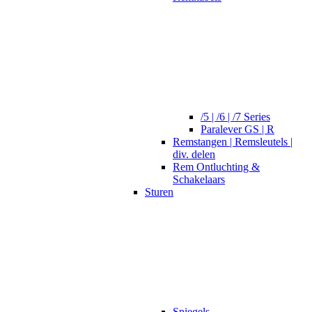
/5 | /6 | /7 Series
Paralever GS | R
Remstangen | Remsleutels |
div. delen
Rem Ontluchting &
Schakelaars
Sturen
Spiegels