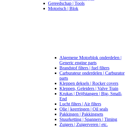
Gereedschap | Tools
Motorisch | Blok
Algemene Motorblok onderdelen |
Generic engine parts
Brandstof filters | fuel filters
Carburateur onderdelen | Carburator
parts
Kleppen deksels | Rocker covers
Kleppen, Geleiders | Valve Train
Krukas | Drijfstangen | Big- Small-
End
Lucht filters | Air filters
Olie | keerringen | Oil seals
Pakkingen | Pakkingsets
Stuurketting | Spanners | Timing
Zuigers | Zuigerveren | etc.