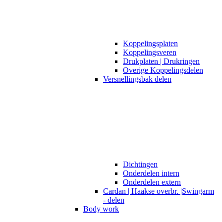
Koppelingsplaten
Koppelingsveren
Drukplaten | Drukringen
Overige Koppelingsdelen
Versnellingsbak delen
Dichtingen
Onderdelen intern
Onderdelen extern
Cardan | Haakse overbr. |Swingarm
- delen
Body work