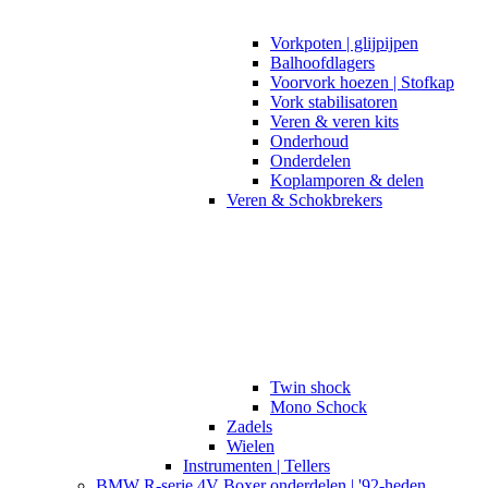
Vorkpoten | glijpijpen
Balhoofdlagers
Voorvork hoezen | Stofkap
Vork stabilisatoren
Veren & veren kits
Onderhoud
Onderdelen
Koplamporen & delen
Veren & Schokbrekers
Twin shock
Mono Schock
Zadels
Wielen
Instrumenten | Tellers
BMW R-serie 4V Boxer onderdelen | '92-heden