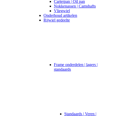
Carterpan | Oil pan
Nokkenassen | Camshafts
Vliegwiel
Onderhoud artikelen
Rijwiel gedeelte
Frame onderdelen | lagers |
standaards
Standaards | Veren |