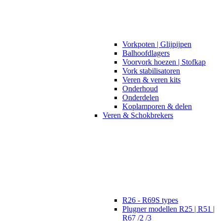
Vorkpoten | Glijpijpen
Balhoofdlagers
Voorvork hoezen | Stofkap
Vork stabilisatoren
Veren & veren kits
Onderhoud
Onderdelen
Koplamporen & delen
Veren & Schokbrekers
R26 - R69S types
Plugner modellen R25 | R51 |
R67 /2 /3