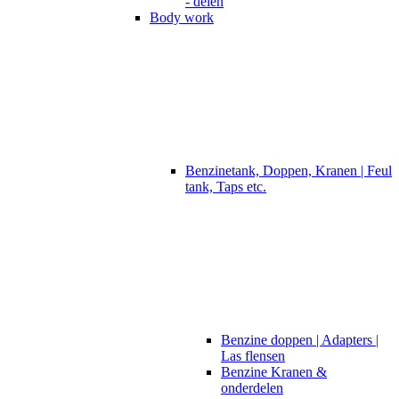
- delen
Body work
Benzinetank, Doppen, Kranen | Feul
tank, Taps etc.
Benzine doppen | Adapters |
Las flensen
Benzine Kranen &
onderdelen