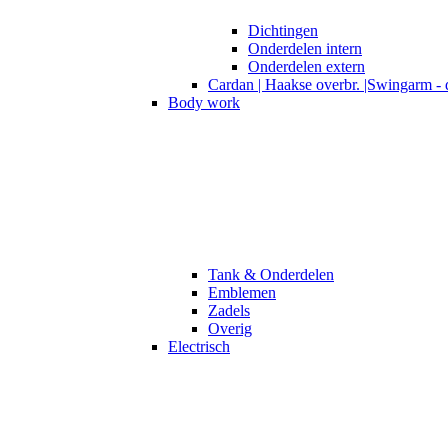
Dichtingen
Onderdelen intern
Onderdelen extern
Cardan | Haakse overbr. |Swingarm - 
Body work
Tank & Onderdelen
Emblemen
Zadels
Overig
Electrisch