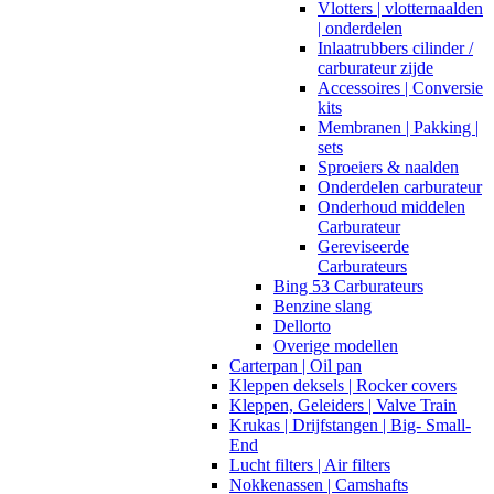
Vlotters | vlotternaalden
| onderdelen
Inlaatrubbers cilinder /
carburateur zijde
Accessoires | Conversie
kits
Membranen | Pakking |
sets
Sproeiers & naalden
Onderdelen carburateur
Onderhoud middelen
Carburateur
Gereviseerde
Carburateurs
Bing 53 Carburateurs
Benzine slang
Dellorto
Overige modellen
Carterpan | Oil pan
Kleppen deksels | Rocker covers
Kleppen, Geleiders | Valve Train
Krukas | Drijfstangen | Big- Small-
End
Lucht filters | Air filters
Nokkenassen | Camshafts