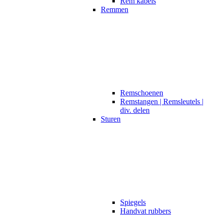
Rem kabels
Remmen
Remschoenen
Remstangen | Remsleutels |
div. delen
Sturen
Spiegels
Handvat rubbers