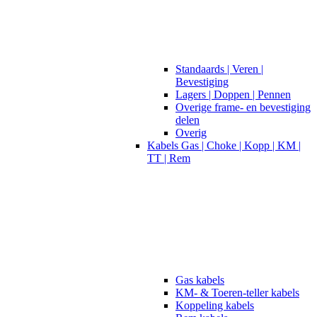
Standaards | Veren |
Bevestiging
Lagers | Doppen | Pennen
Overige frame- en bevestiging
delen
Overig
Kabels Gas | Choke | Kopp | KM |
TT | Rem
Gas kabels
KM- & Toeren-teller kabels
Koppeling kabels