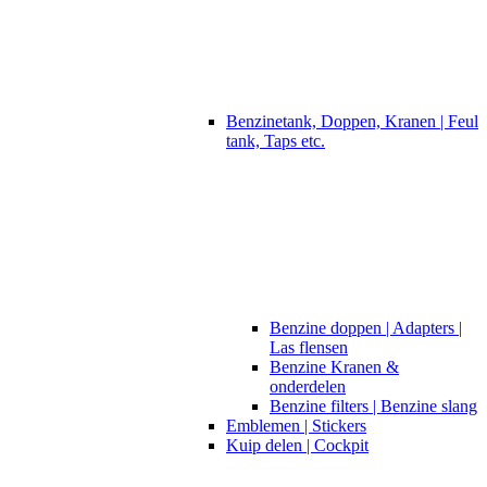
Benzinetank, Doppen, Kranen | Feul
tank, Taps etc.
Benzine doppen | Adapters |
Las flensen
Benzine Kranen &
onderdelen
Benzine filters | Benzine slang
Emblemen | Stickers
Kuip delen | Cockpit