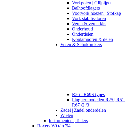
Vorkpoten | Glijpijpen
Balhoofdlagers
Voorvork hoezen | Stofkap
Vork stabilisatoren
Veren & veren kits
Onderhoud
Onderdelen
Koplamporen & delen
Veren & Schokbrekers
R26 - R69S types
Plugner modellen R25 | R51 |
R67 /2 /3
Zadel | Zadel onderdelen
Wielen
Instrumenten | Tellers
Boxers '69 t/m '94