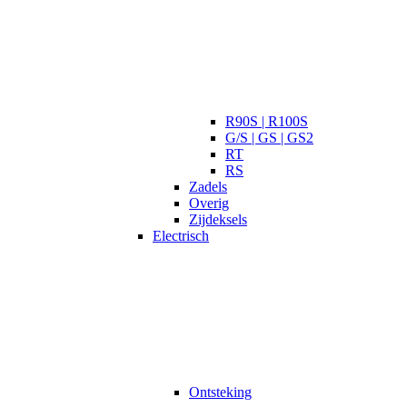
R90S | R100S
G/S | GS | GS2
RT
RS
Zadels
Overig
Zijdeksels
Electrisch
Ontsteking