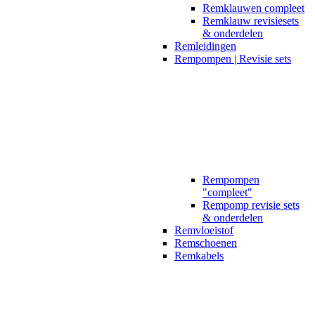
Remklauwen compleet
Remklauw revisiesets
& onderdelen
Remleidingen
Rempompen | Revisie sets
Rempompen
"compleet"
Rempomp revisie sets
& onderdelen
Remvloeistof
Remschoenen
Remkabels