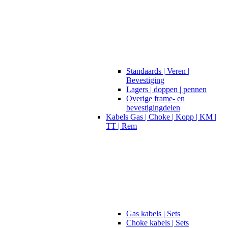
Standaards | Veren |
Bevestiging
Lagers | doppen | pennen
Overige frame- en
bevestigingdelen
Kabels Gas | Choke | Kopp | KM |
TT | Rem
Gas kabels | Sets
Choke kabels | Sets