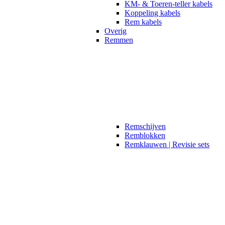
KM- & Toeren-teller kabels
Koppeling kabels
Rem kabels
Overig
Remmen
Remschijven
Remblokken
Remklauwen | Revisie sets