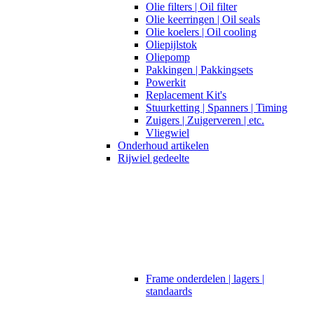
Olie filters | Oil filter
Olie keerringen | Oil seals
Olie koelers | Oil cooling
Oliepijlstok
Oliepomp
Pakkingen | Pakkingsets
Powerkit
Replacement Kit's
Stuurketting | Spanners | Timing
Zuigers | Zuigerveren | etc.
Vliegwiel
Onderhoud artikelen
Rijwiel gedeelte
Frame onderdelen | lagers |
standaards