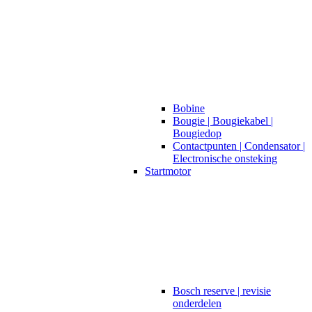
Bobine
Bougie | Bougiekabel |
Bougiedop
Contactpunten | Condensator |
Electronische onsteking
Startmotor
Bosch reserve | revisie
onderdelen