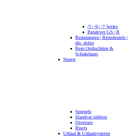
/5 | /6 | /7 Series
Paralever GS | R
Remstangen | Remsleutels |
div. delen
Rem Ontluchting &
Schakelaars
Sturen
Spiegels
Handvat rubbers
Diversen
Risers
Uitlaat & Uitlaatsysteem