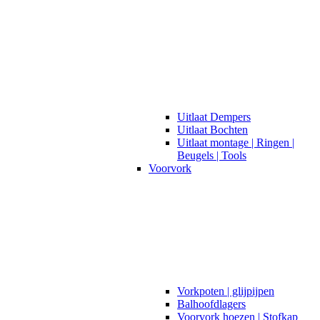
Uitlaat Dempers
Uitlaat Bochten
Uitlaat montage | Ringen |
Beugels | Tools
Voorvork
Vorkpoten | glijpijpen
Balhoofdlagers
Voorvork hoezen | Stofkap