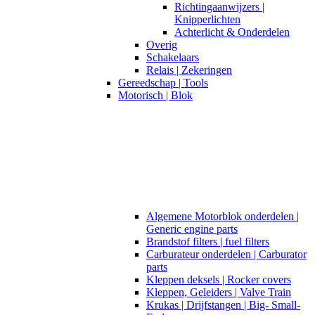
Richtingaanwijzers |
Knipperlichten
Achterlicht & Onderdelen
Overig
Schakelaars
Relais | Zekeringen
Gereedschap | Tools
Motorisch | Blok
Algemene Motorblok onderdelen |
Generic engine parts
Brandstof filters | fuel filters
Carburateur onderdelen | Carburator
parts
Kleppen deksels | Rocker covers
Kleppen, Geleiders | Valve Train
Krukas | Drijfstangen | Big- Small-