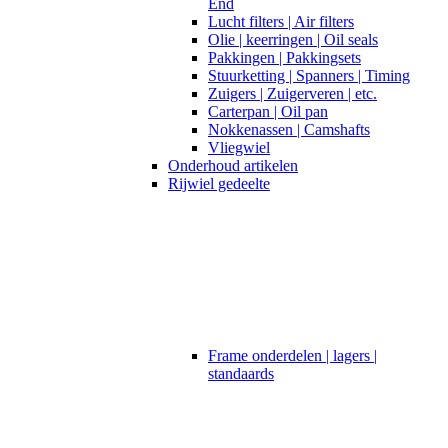
End
Lucht filters | Air filters
Olie | keerringen | Oil seals
Pakkingen | Pakkingsets
Stuurketting | Spanners | Timing
Zuigers | Zuigerveren | etc.
Carterpan | Oil pan
Nokkenassen | Camshafts
Vliegwiel
Onderhoud artikelen
Rijwiel gedeelte
Frame onderdelen | lagers |
standaards