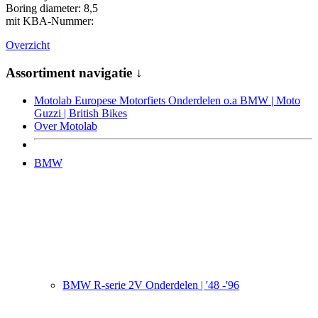
Boring diameter: 8,5
mit KBA-Nummer:
Overzicht
Assortiment navigatie ↓
Motolab Europese Motorfiets Onderdelen o.a BMW | Moto
Guzzi | British Bikes
Over Motolab
BMW
BMW R-serie 2V Onderdelen | '48 -'96