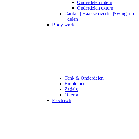
Onderdelen intern
Onderdelen extern
Cardan | Haakse overbr. |Swingarm
- delen
Body work
Tank & Onderdelen
Emblemen
Zadels
Overig
Electrisch