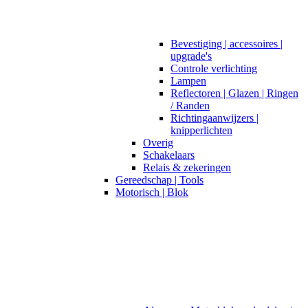
Bevestiging | accessoires |
upgrade's
Controle verlichting
Lampen
Reflectoren | Glazen | Ringen
/ Randen
Richtingaanwijzers |
knipperlichten
Overig
Schakelaars
Relais & zekeringen
Gereedschap | Tools
Motorisch | Blok