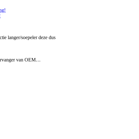
!
ctie langer/soepeler deze dus
 vervanger van OEM…