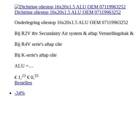
Dichtring oliestop 16x20x1.5 ALU OEM 07119963252
Onderlegring oliestop 16x20x1.5 ALU OEM 07119963252
Bij R2V tbv Secundairy Air system & aftap Versnellingsbak & 
Bij R4V serie's aftap olie
Bij K-serie's aftap olie
ALU =…
23
35
€ 1,
€ 0,
Bestellen
-34%