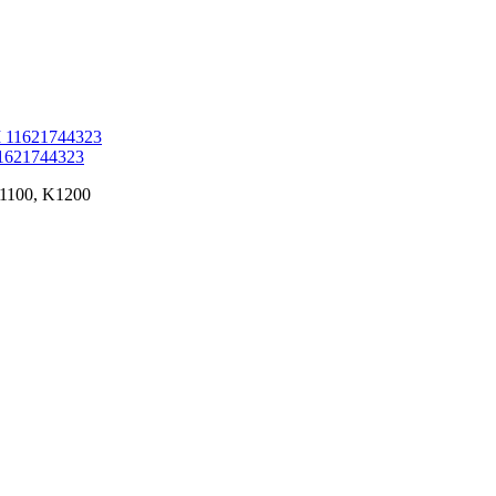
11621744323
K1100, K1200