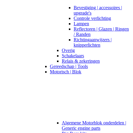
Bevestiging | accessoires |
upgrade's
Controle verlichting
Lampen
Reflectoren | Glazen | Ringen
/ Randen
Richtingaanwijzers |
knipperlichten
Overig
Schakelaars
Relais & zekeringen
Gereedschap | Tools
Motorisch | Blok
Algemene Motorblok onderdelen |
Generic engine parts