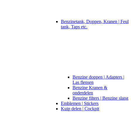
Benzinetank, Doppen, Kranen | Feul
tank, Taps etc.
Benzine doppen | Adapters |
Las flensen
Benzine Kranen &
onderdelen
Benzine filters | Benzine slang
Emblemen | Stickers
Kuip delen | Cockpit