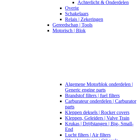
Achterlicht & Onderdelen
Overig
Schakelaars
Relais | Zekeringen
Gereedschap | Tools
Motorisch | Blok
Algemene Motorblok onderdelen |
Generic engine parts
Brandstof filters | fuel filters
Carburateur onderdelen | Carburator
parts
Kleppen deksels | Rocker covers
Kleppen, Geleiders | Valve Train
Krukas | Drijfstangen | Big- Small-
End
Lucht filters | Air filters