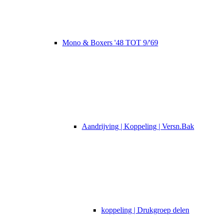
Mono & Boxers '48 TOT 9/'69
Aandrijving | Koppeling | Versn.Bak
koppeling | Drukgroep delen