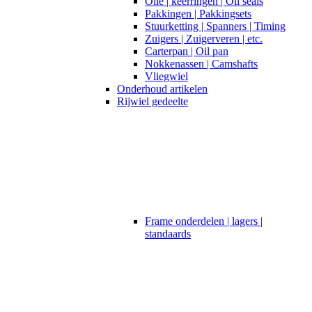
Olie | keerringen | Oil seals
Pakkingen | Pakkingsets
Stuurketting | Spanners | Timing
Zuigers | Zuigerveren | etc.
Carterpan | Oil pan
Nokkenassen | Camshafts
Vliegwiel
Onderhoud artikelen
Rijwiel gedeelte
Frame onderdelen | lagers |
standaards