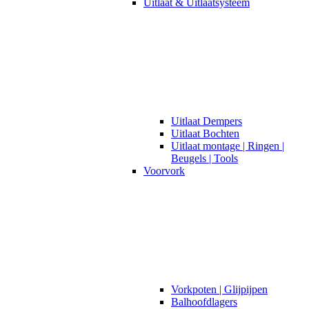
Uitlaat & Uitlaatsysteem
Uitlaat Dempers
Uitlaat Bochten
Uitlaat montage | Ringen |
Beugels | Tools
Voorvork
Vorkpoten | Glijpijpen
Balhoofdlagers