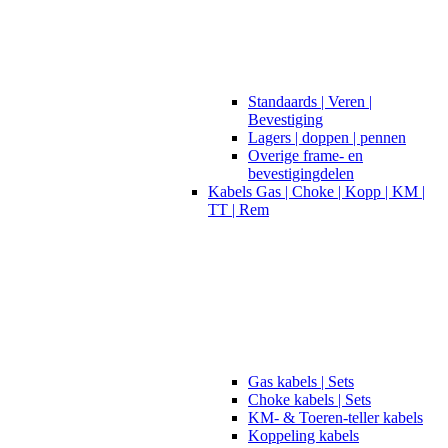
Standaards | Veren |
Bevestiging
Lagers | doppen | pennen
Overige frame- en
bevestigingdelen
Kabels Gas | Choke | Kopp | KM |
TT | Rem
Gas kabels | Sets
Choke kabels | Sets
KM- & Toeren-teller kabels
Koppeling kabels