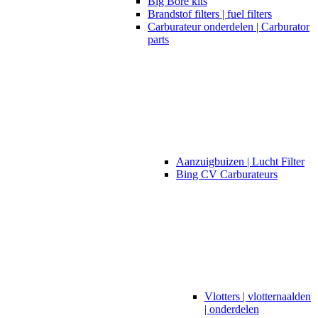
Big Bore kits
Brandstof filters | fuel filters
Carburateur onderdelen | Carburator
parts
Aanzuigbuizen | Lucht Filter
Bing CV Carburateurs
Vlotters | vlotternaalden
| onderdelen