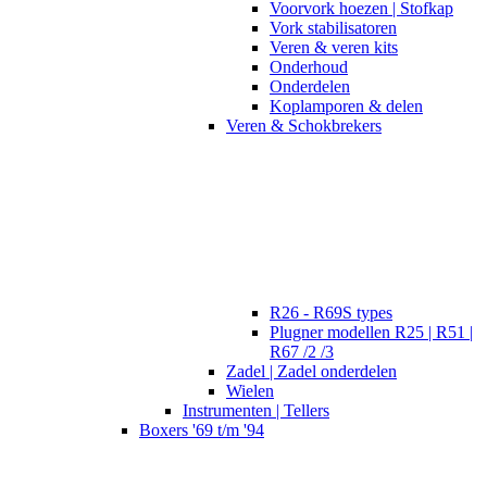
Voorvork hoezen | Stofkap
Vork stabilisatoren
Veren & veren kits
Onderhoud
Onderdelen
Koplamporen & delen
Veren & Schokbrekers
R26 - R69S types
Plugner modellen R25 | R51 |
R67 /2 /3
Zadel | Zadel onderdelen
Wielen
Instrumenten | Tellers
Boxers '69 t/m '94