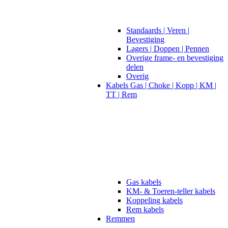
Standaards | Veren |
Bevestiging
Lagers | Doppen | Pennen
Overige frame- en bevestiging
delen
Overig
Kabels Gas | Choke | Kopp | KM |
TT | Rem
Gas kabels
KM- & Toeren-teller kabels
Koppeling kabels
Rem kabels
Remmen