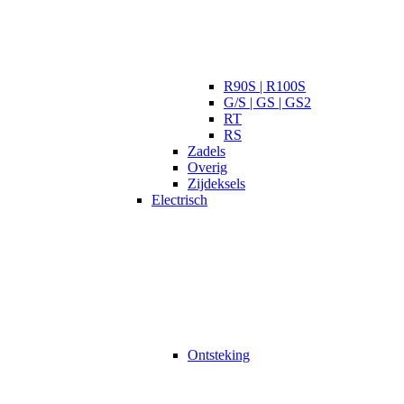
R90S | R100S
G/S | GS | GS2
RT
RS
Zadels
Overig
Zijdeksels
Electrisch
Ontsteking