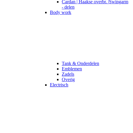
Cardan | Haakse overbr. |Swingarm
- delen
Body work
Tank & Onderdelen
Emblemen
Zadels
Overig
Electrisch