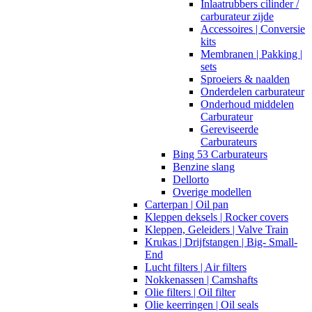
Inlaatrubbers cilinder /
carburateur zijde
Accessoires | Conversie
kits
Membranen | Pakking |
sets
Sproeiers & naalden
Onderdelen carburateur
Onderhoud middelen
Carburateur
Gereviseerde
Carburateurs
Bing 53 Carburateurs
Benzine slang
Dellorto
Overige modellen
Carterpan | Oil pan
Kleppen deksels | Rocker covers
Kleppen, Geleiders | Valve Train
Krukas | Drijfstangen | Big- Small-
End
Lucht filters | Air filters
Nokkenassen | Camshafts
Olie filters | Oil filter
Olie keerringen | Oil seals