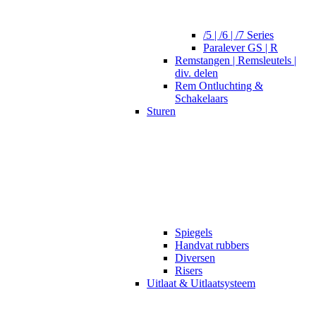
/5 | /6 | /7 Series
Paralever GS | R
Remstangen | Remsleutels |
div. delen
Rem Ontluchting &
Schakelaars
Sturen
Spiegels
Handvat rubbers
Diversen
Risers
Uitlaat & Uitlaatsysteem