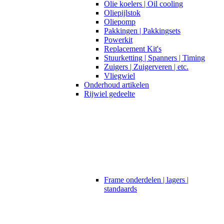
Olie koelers | Oil cooling
Oliepijlstok
Oliepomp
Pakkingen | Pakkingsets
Powerkit
Replacement Kit's
Stuurketting | Spanners | Timing
Zuigers | Zuigerveren | etc.
Vliegwiel
Onderhoud artikelen
Rijwiel gedeelte
Frame onderdelen | lagers |
standaards