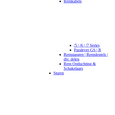
Remkabels
/5 | /6 | /7 Series
Paralever GS | R
Remstangen | Remsleutels |
div. delen
Rem Ontluchting &
Schakelaars
Sturen