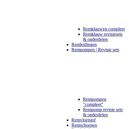
Remklauwen compleet
Remklauw revisiesets
& onderdelen
Remleidingen
Rempompen | Revisie sets
Rempompen
"compleet"
Rempomp revisie sets
& onderdelen
Remvloeistof
Remschoenen