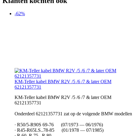
Klanten kochten ook
-62%
KM-Teller kabel BMW R2V /5 /6 /7 & later OEM
62121357731
KM-Teller kabel BMW R2V /5 /6 /7 & later OEM
62121357731
Onderdeel 62121357731 zat op de volgende BMW modellen
∙ R50/5-R90S 69-76 (07/1973 — 06/1976)
∙ R45-R65LS..78-85 (01/1978 — 07/1985)
∙ R 60, R 75 , R 80,…