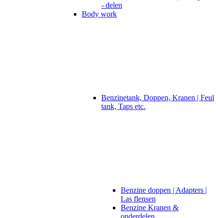
- delen
Body work
Benzinetank, Doppen, Kranen | Feul
tank, Taps etc.
Benzine doppen | Adapters |
Las flensen
Benzine Kranen &
onderdelen