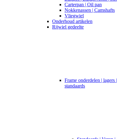
Carterpan | Oil pan
Nokkenassen | Camshafts
Vliegwiel
Onderhoud artikelen
Rijwiel gedeelte
Frame onderdelen | lagers |
standaards