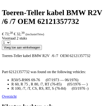
Toeren-Teller kabel BMW R2V
/6 /7 OEM 62121357732
28
39
€ 73,
€ 32,
(inclusief btw)
Voorraad 2 stuks
Voeg toe aan winkelwagen
Toeren-Teller kabel BMW R2V /6 /7 OEM 62121357732
Part 62121357732 was found on the following vehicles:
R50/5-R90S 69-76 (07/1973 — 06/1976)
R 60, R 75 , R 80, /7, RT (76-85) (05/1976 — )
R 100, /7, /T, CS, RS, RT, S (76-84) (03/1976 -)
Overzicht