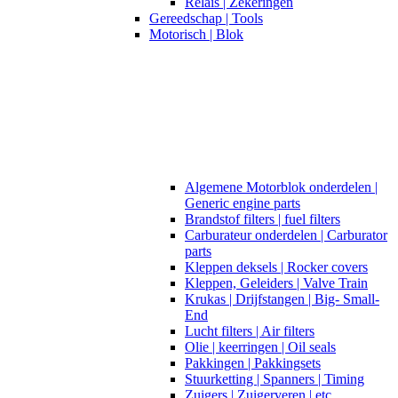
Relais | Zekeringen
Gereedschap | Tools
Motorisch | Blok
Algemene Motorblok onderdelen |
Generic engine parts
Brandstof filters | fuel filters
Carburateur onderdelen | Carburator
parts
Kleppen deksels | Rocker covers
Kleppen, Geleiders | Valve Train
Krukas | Drijfstangen | Big- Small-
End
Lucht filters | Air filters
Olie | keerringen | Oil seals
Pakkingen | Pakkingsets
Stuurketting | Spanners | Timing
Zuigers | Zuigerveren | etc.