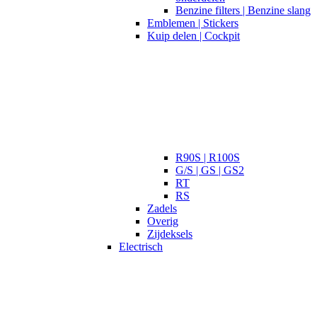
Benzine filters | Benzine slang
Emblemen | Stickers
Kuip delen | Cockpit
R90S | R100S
G/S | GS | GS2
RT
RS
Zadels
Overig
Zijdeksels
Electrisch