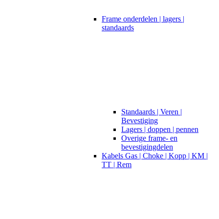
Frame onderdelen | lagers |
standaards
Standaards | Veren |
Bevestiging
Lagers | doppen | pennen
Overige frame- en
bevestigingdelen
Kabels Gas | Choke | Kopp | KM |
TT | Rem