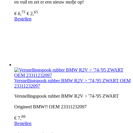
en vuil en zet er een nieuw mofje op!
75
65
€ 6,
€ 2,
Bestellen
Versnellingspook rubber BMW R2V > '74-'95 ZWART OEM
23311232097
Versnellingspook rubber BMW R2V > '74-'95 ZWART
Origineel BMW!! OEM 23311232097
89
€ 7,
Bestellen