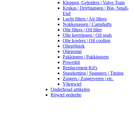
Kleppen, Geleiders | Valve Train
Krukas | Drijfstangen | Big- Small-
End
Lucht filters | Air filters
Nokkenassen | Camshafts
Olie filters | Oil filter
Olie keerringen | Oil seals
Olie koelers | Oil cooling
Oliepijlstok
Oliepomp
Pakkingen | Pakkingsets
Powerkit
Replacement Kit's
Stuurketting | Spanners | Timing
Zuigers | Zuigerveren | etc.
Vliegwiel
Onderhoud artikelen
Rijwiel gedeelte