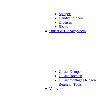
Spiegels
Handvat rubbers
Diversen
Risers
Uitlaat & Uitlaatsysteem
Uitlaat Dempers
Uitlaat Bochten
Uitlaat montage | Ringen |
Beugels | Tools
Voorvork