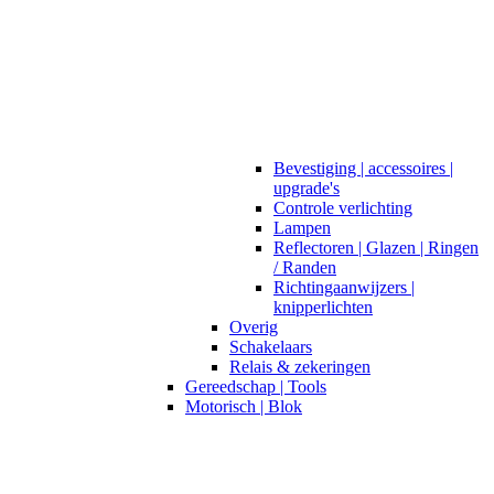
Bevestiging | accessoires |
upgrade's
Controle verlichting
Lampen
Reflectoren | Glazen | Ringen
/ Randen
Richtingaanwijzers |
knipperlichten
Overig
Schakelaars
Relais & zekeringen
Gereedschap | Tools
Motorisch | Blok