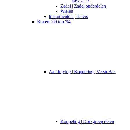
R67 /2 /3
Zadel | Zadel onderdelen
Wielen
Instrumenten | Tellers
Boxers '69 t/m '94
Aandrijving | Koppeling | Versn.Bak
Koppeling | Drukgroep delen