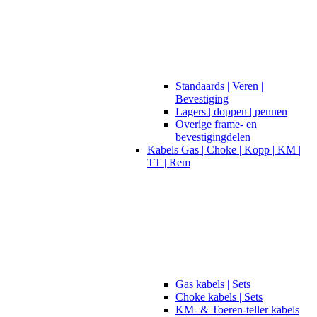
Standaards | Veren |
Bevestiging
Lagers | doppen | pennen
Overige frame- en
bevestigingdelen
Kabels Gas | Choke | Kopp | KM |
TT | Rem
Gas kabels | Sets
Choke kabels | Sets
KM- & Toeren-teller kabels