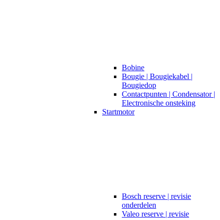
Bobine
Bougie | Bougiekabel |
Bougiedop
Contactpunten | Condensator |
Electronische onsteking
Startmotor
Bosch reserve | revisie
onderdelen
Valeo reserve | revisie