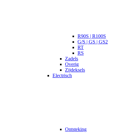
R90S | R100S
G/S | GS | GS2
RT
RS
Zadels
Overig
Zijdeksels
Electrisch
Ontsteking