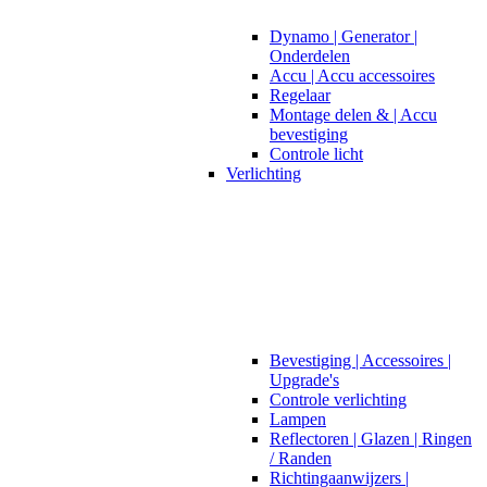
Dynamo | Generator |
Onderdelen
Accu | Accu accessoires
Regelaar
Montage delen & | Accu
bevestiging
Controle licht
Verlichting
Bevestiging | Accessoires |
Upgrade's
Controle verlichting
Lampen
Reflectoren | Glazen | Ringen
/ Randen
Richtingaanwijzers |