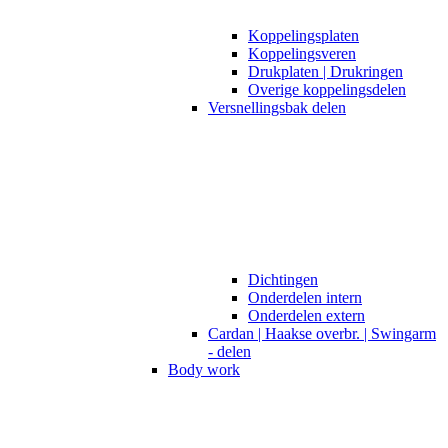
Koppelingsplaten
Koppelingsveren
Drukplaten | Drukringen
Overige koppelingsdelen
Versnellingsbak delen
Dichtingen
Onderdelen intern
Onderdelen extern
Cardan | Haakse overbr. | Swingarm
- delen
Body work