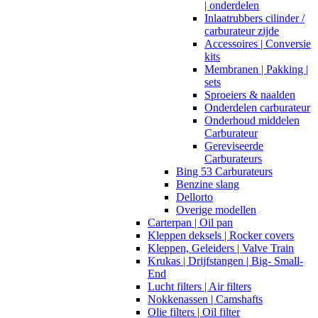
| onderdelen
Inlaatrubbers cilinder /
carburateur zijde
Accessoires | Conversie
kits
Membranen | Pakking |
sets
Sproeiers & naalden
Onderdelen carburateur
Onderhoud middelen
Carburateur
Gereviseerde
Carburateurs
Bing 53 Carburateurs
Benzine slang
Dellorto
Overige modellen
Carterpan | Oil pan
Kleppen deksels | Rocker covers
Kleppen, Geleiders | Valve Train
Krukas | Drijfstangen | Big- Small-
End
Lucht filters | Air filters
Nokkenassen | Camshafts
Olie filters | Oil filter