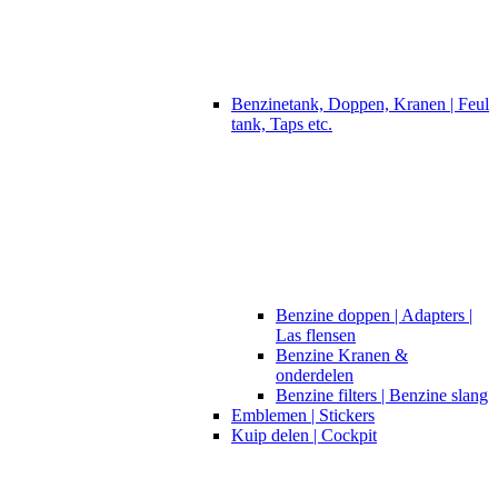
Benzinetank, Doppen, Kranen | Feul
tank, Taps etc.
Benzine doppen | Adapters |
Las flensen
Benzine Kranen &
onderdelen
Benzine filters | Benzine slang
Emblemen | Stickers
Kuip delen | Cockpit