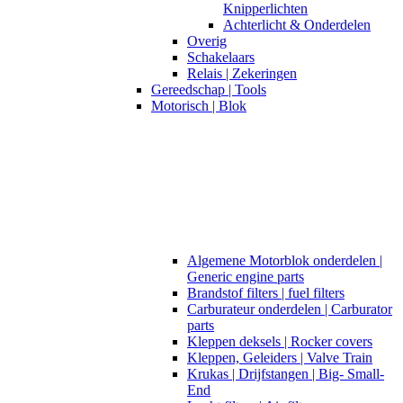
Knipperlichten
Achterlicht & Onderdelen
Overig
Schakelaars
Relais | Zekeringen
Gereedschap | Tools
Motorisch | Blok
Algemene Motorblok onderdelen |
Generic engine parts
Brandstof filters | fuel filters
Carburateur onderdelen | Carburator
parts
Kleppen deksels | Rocker covers
Kleppen, Geleiders | Valve Train
Krukas | Drijfstangen | Big- Small-
End