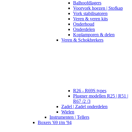
Balhoofdlagers
Voorvork hoezen | Stofkap
Vork stabilisatoren
Veren & veren kits
Onderhoud
Onderdelen
Koplamporen & delen
Veren & Schokbrekers
R26 - R69S types
Plugner modellen R25 | R51 |
R67 /2 /3
Zadel | Zadel onderdelen
Wielen
Instrumenten | Tellers
Boxers '69 t/m '94