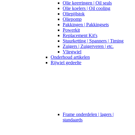
Olie keerringen | Oil seals
Olie koelers | Oil cooling
Oliepijlstok
Oliepomp
Pakkingen | Pakkingsets
Powerkit
Replacement Kit's
Stuurketting | Spanners | Timing
Zuigers | Zuigerveren | etc.
Vliegwiel
Onderhoud artikelen
Rijwiel gedeelte
Frame onderdelen | lagers |
standaards