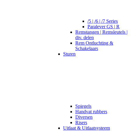
/5 | /6 | /7 Series
Paralever GS | R
Remstangen | Remsleutels |
div. delen
Rem Ontluchting &
Schakelaars
Sturen
Spiegels
Handvat rubbers
Diversen
Risers
Uitlaat & Uitlaatsysteem