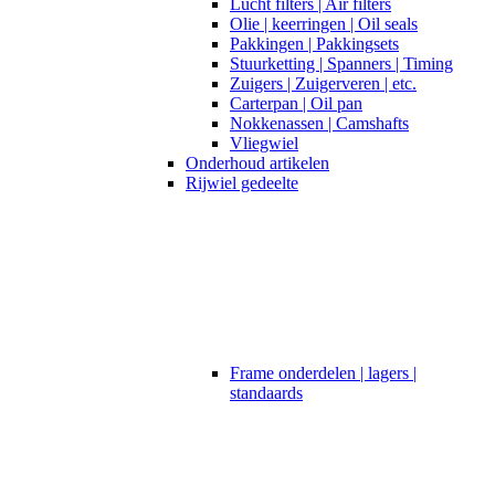
Lucht filters | Air filters
Olie | keerringen | Oil seals
Pakkingen | Pakkingsets
Stuurketting | Spanners | Timing
Zuigers | Zuigerveren | etc.
Carterpan | Oil pan
Nokkenassen | Camshafts
Vliegwiel
Onderhoud artikelen
Rijwiel gedeelte
Frame onderdelen | lagers |
standaards