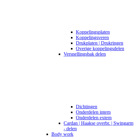
Koppelingsplaten
Koppelingsveren
Drukplaten | Drukringen
Overige koppelingsdelen
Versnellingsbak delen
Dichtingen
Onderdelen intern
Onderdelen extern
Cardan | Haakse overbr. | Swingarm
- delen
Body work