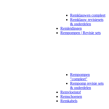
Remklauwen compleet
Remklauw revisiesets
& onderdelen
Remleidingen
Rempompen | Revisie sets
Rempompen
"compleet"
Rempomp revisie sets
& onderdelen
Remvloeistof
Remschoenen
Remkabels