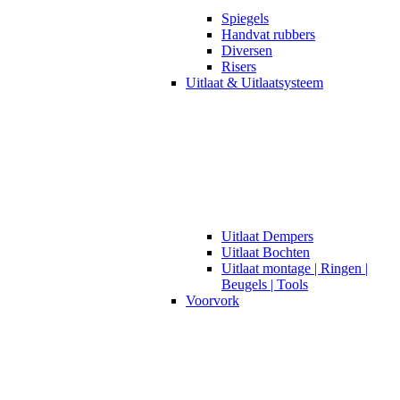
Spiegels
Handvat rubbers
Diversen
Risers
Uitlaat & Uitlaatsysteem
Uitlaat Dempers
Uitlaat Bochten
Uitlaat montage | Ringen |
Beugels | Tools
Voorvork