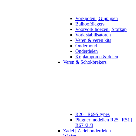
Vorkpoten | Glijpijpen
Balhoofdlagers
Voorvork hoezen | Stofkap
Vork stabilisatoren
Veren & veren kits
Onderhoud
Onderdelen
Koplamporen & delen
Veren & Schokbrekers
R26 - R69S types
Plugner modellen R25 | R51 |
R67 /2 /3
Zadel | Zadel onderdelen