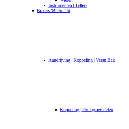
Wielen
Instrumenten | Tellers
Boxers '69 t/m '94
Aandrijving | Koppeling | Versn.Bak
Koppeling | Drukgroep delen