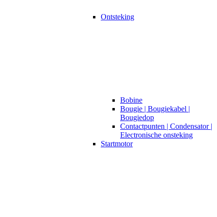
Ontsteking
Bobine
Bougie | Bougiekabel |
Bougiedop
Contactpunten | Condensator |
Electronische onsteking
Startmotor