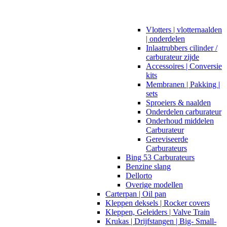
Vlotters | vlotternaalden
| onderdelen
Inlaatrubbers cilinder /
carburateur zijde
Accessoires | Conversie
kits
Membranen | Pakking |
sets
Sproeiers & naalden
Onderdelen carburateur
Onderhoud middelen
Carburateur
Gereviseerde
Carburateurs
Bing 53 Carburateurs
Benzine slang
Dellorto
Overige modellen
Carterpan | Oil pan
Kleppen deksels | Rocker covers
Kleppen, Geleiders | Valve Train
Krukas | Drijfstangen | Big- Small-