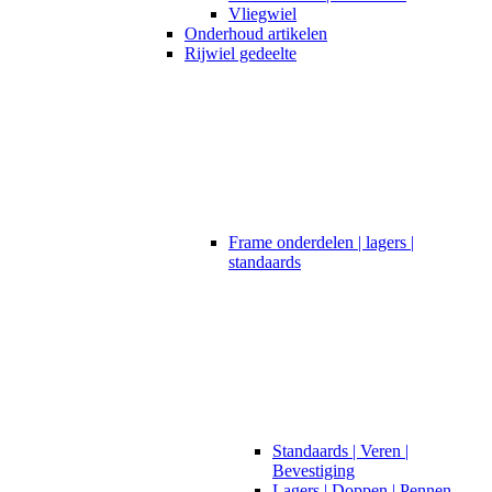
Vliegwiel
Onderhoud artikelen
Rijwiel gedeelte
Frame onderdelen | lagers |
standaards
Standaards | Veren |
Bevestiging
Lagers | Doppen | Pennen