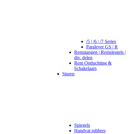
/5 | /6 | /7 Series
Paralever GS | R
Remstangen | Remsleutels |
div. delen
Rem Ontluchting &
Schakelaars
Sturen
Spiegels
Handvat rubbers