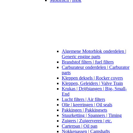
Motorisch | Blok
Algemene Motorblok onderdelen |
Generic engine parts
Brandstof filters | fuel filters
Carburateur onderdelen | Carburator
parts
Kleppen deksels | Rocker covers
Kleppen, Geleiders | Valve Train
Krukas | Drijfstangen | Big- Small-
End
Lucht filters | Air filters
Olie | keerringen | Oil seals
Pakkingen | Pakkingsets
Stuurketting | Spanners | Timing
Zuigers | Zuigerveren | etc.
Carterpan | Oil pan
Nokkenassen | Camshafts