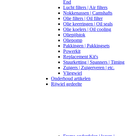
End
Lucht filters | Air filters
Nokkenassen | Camshafts
Olie filters | Oil filter
Olie keerringen | Oil seals
Olie koelers | Oil cooling
Oliepijlstok
Oliepomp
Pakkingen | Pakkingsets
Powerkit
Replacement Kit's
Stuurketting | Spanners | Timing
Zuigers | Zuigerveren | etc.
Vliegwiel
Onderhoud artikelen
Rijwiel gedeelte