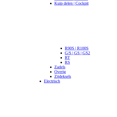
Kuip delen | Cockpit
R90S | R100S
G/S | GS | GS2
RT
RS
Zadels
Overig
Zijdeksels
Electrisch