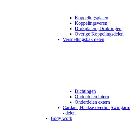
Koppelingsplaten
Koppelingsveren
Drukplaten | Drukringen
Overige Koppelingsdelen
Versnellingsbak delen
Dichtingen
Onderdelen intern
Onderdelen extern
Cardan | Haakse overbr. |Swingarm
- delen
Body work