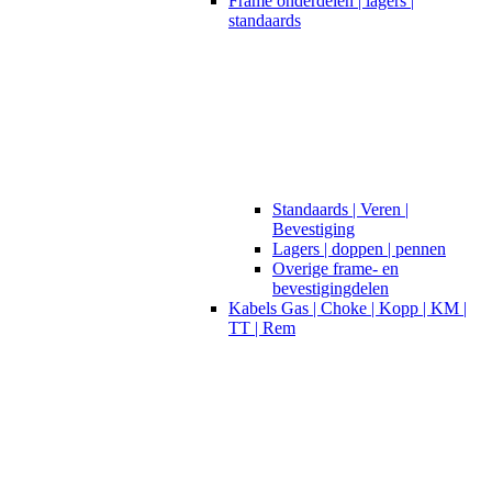
Frame onderdelen | lagers |
standaards
Standaards | Veren |
Bevestiging
Lagers | doppen | pennen
Overige frame- en
bevestigingdelen
Kabels Gas | Choke | Kopp | KM |
TT | Rem